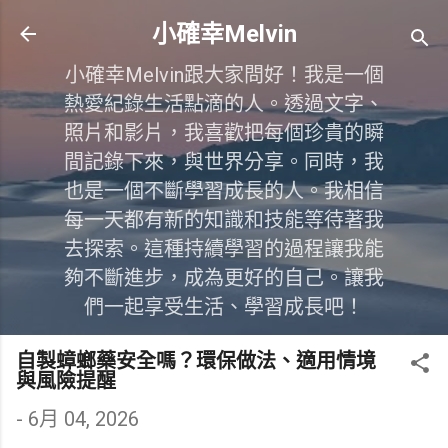
跳到主要內容
小確幸Melvin
小確幸Melvin跟大家問好！我是一個
熱愛紀錄生活點滴的人。透過文字、
照片和影片，我喜歡把每個珍貴的瞬
間記錄下來，與世界分享。同時，我
也是一個不斷學習成長的人。我相信
每一天都有新的知識和技能等待著我
去探索。這種持續學習的過程讓我能
夠不斷進步，成為更好的自己。讓我
們一起享受生活、學習成長吧！
自製蟑螂藥安全嗎？環保做法、適用情境
與風險提醒
-
6月 04, 2026