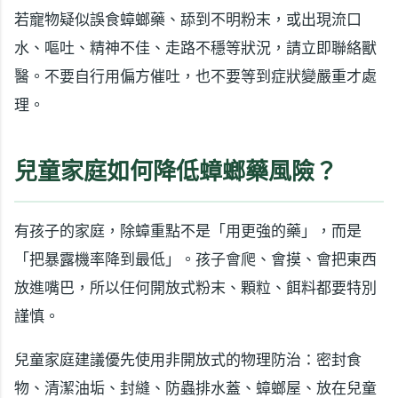
若寵物疑似誤食蟑螂藥、舔到不明粉末，或出現流口
水、嘔吐、精神不佳、走路不穩等狀況，請立即聯絡獸
醫。不要自行用偏方催吐，也不要等到症狀變嚴重才處
理。
兒童家庭如何降低蟑螂藥風險？
有孩子的家庭，除蟑重點不是「用更強的藥」，而是
「把暴露機率降到最低」。孩子會爬、會摸、會把東西
放進嘴巴，所以任何開放式粉末、顆粒、餌料都要特別
謹慎。
兒童家庭建議優先使用非開放式的物理防治：密封食
物、清潔油垢、封縫、防蟲排水蓋、蟑螂屋、放在兒童