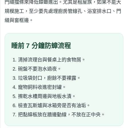
門縫擋條來降低蟑螂進出。尤其是租屋族，如果不能大
規模施工，至少要先處理廚房管線孔、浴室排水口、門
縫與窗框邊。
睡前 7 分鐘防蟑流程
清掉流理台與餐桌上的食物屑。
碗盤不要泡水過夜。
垃圾袋封口，廚餘不要裸露。
寵物飼料收進密封罐。
擦乾水槽周邊與地板水漬。
檢查瓦斯爐與冰箱旁是否有油垢。
把黏蟑板放在牆邊動線，不放在正中央。