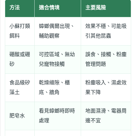
方法
適合情境
主要風險
小蘇打類
蟑螂偶爾出現、
效果不穩、可能吸
餌料
輔助觀察
引其他昆蟲
硼酸或硼
可控區域、無幼
誤食、接觸、粉塵
砂
兒寵物接觸
管理問題
食品級矽
乾燥縫隙、櫃
粉塵吸入、濕處效
藻土
底、牆角
果下降
看見蟑螂時即時
地面濕滑、電器周
肥皂水
處理
邊不宜