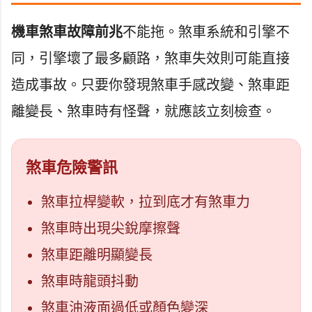
機車煞車故障前兆
不能拖。煞車系統和引擎不
同，引擎壞了最多顧路，煞車失效則可能直接
造成事故。只要你發現煞車手感改變、煞車距
離變長、煞車時有怪聲，就應該立刻檢查。
煞車危險警訊
煞車拉桿變軟，拉到底才有煞車力
煞車時出現尖銳摩擦聲
煞車距離明顯變長
煞車時龍頭抖動
煞車油液面過低或顏色變深