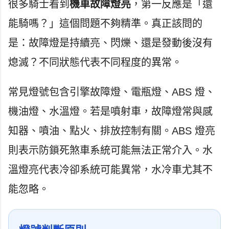
很多騎士看到
機車故障燈亮
，第一反應是「還
能騎嗎？」這個問題不夠精準。真正該問的
是：故障燈是持續亮、閃爍、還是發動後沒有
熄滅？不同狀態代表不同程度的異常。
常見燈號包含引擎故障燈、電瓶燈、ABS 燈、
機油燈、水溫燈。若是噴射車，故障燈常與感
知器、噴油、點火、排放控制有關。ABS 燈亮
則表示防鎖死煞車系統可能無法正常介入。水
溫燈亮代表冷卻系統可能異常，水冷車尤其不
能忽略。