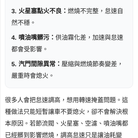
3. 火星塞點火不良：
燃燒不完整，怠速自
然不穩。
4. 噴油嘴髒污：
供油霧化差，加速與怠速
都會受影響。
5. 汽門間隙異常：
壓縮與燃燒節奏變差，
嚴重時會熄火。
很多人會把怠速調高，想用轉速掩蓋問題。這
種做法只能短暫讓車不要熄火，卻不會解決根
本原因。若節流閥、火星塞、空濾、噴油嘴都
已經髒到影響燃燒，調高怠速只是讓油耗變