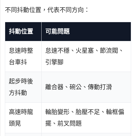
不同抖動位置，代表不同方向：
抖動位置
可能問題
怠速時整
怠速不穩、火星塞、節流閥、
台車抖
引擎腳
起步時後
離合器、碗公、傳動打滑
方抖動
高速時龍
輪胎變形、胎壓不足、輪框偏
頭晃
擺、前叉問題