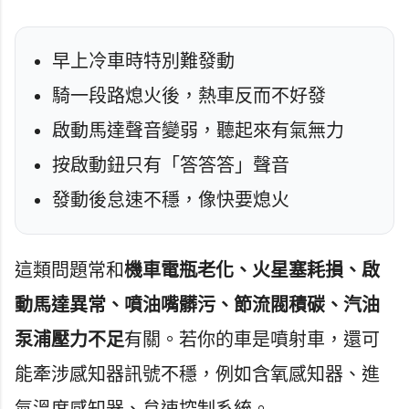
早上冷車時特別難發動
騎一段路熄火後，熱車反而不好發
啟動馬達聲音變弱，聽起來有氣無力
按啟動鈕只有「答答答」聲音
發動後怠速不穩，像快要熄火
這類問題常和
機車電瓶老化、火星塞耗損、啟
動馬達異常、噴油嘴髒污、節流閥積碳、汽油
泵浦壓力不足
有關。若你的車是噴射車，還可
能牽涉感知器訊號不穩，例如含氧感知器、進
氣溫度感知器、怠速控制系統。