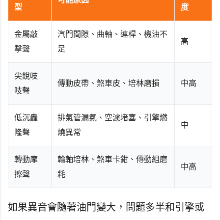
型
度
金屬敲
汽門間隙、曲軸、連桿、機油不
高
擊聲
足
尖銳吱
傳動皮帶、煞車皮、培林磨損
中高
吱聲
低沉轟
排氣管漏氣、空濾堵塞、引擎燃
中
隆聲
燒異常
轉動摩
輪軸培林、煞車卡鉗、傳動組磨
中高
擦聲
耗
如果異音會隨著油門變大，問題多半和引擎或