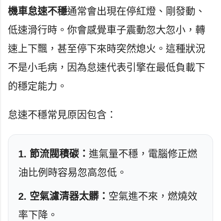
機車怠速不穩
通常會出現在停紅燈、剛發動、
低速滑行時。你會感覺車子震動忽大忽小，轉
速上下飄，甚至停下來時突然熄火。這種狀況
不是小毛病，因為怠速代表引擎在最低負載下
的穩定能力。
怠速不穩常見原因包含：
1. 節流閥積碳：
進氣量不穩，電腦修正燃
油比例時容易忽高忽低。
2. 空氣濾清器太髒：
空氣進不來，燃燒效
率下降。