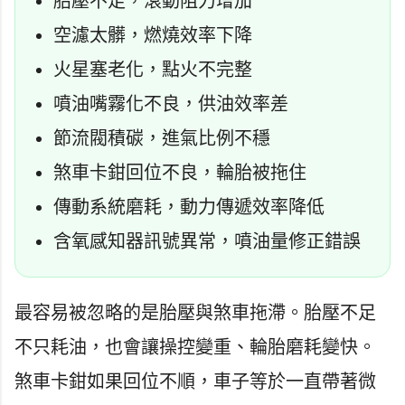
胎壓不足，滾動阻力增加
空濾太髒，燃燒效率下降
火星塞老化，點火不完整
噴油嘴霧化不良，供油效率差
節流閥積碳，進氣比例不穩
煞車卡鉗回位不良，輪胎被拖住
傳動系統磨耗，動力傳遞效率降低
含氧感知器訊號異常，噴油量修正錯誤
最容易被忽略的是胎壓與煞車拖滯。胎壓不足
不只耗油，也會讓操控變重、輪胎磨耗變快。
煞車卡鉗如果回位不順，車子等於一直帶著微