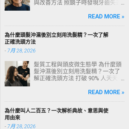
與改善方法 照鏡子時發現牙齒失去
原有光澤，逐漸偏黃甚至發灰？本
文由專業牙科思維出發，深度剖析
READ MORE »
牙齒變色的生理機制、外源性與內
源性染色成因，並提供精準有效的
為什麼頭髮沖濕後別立刻用洗髮精？一次了解
改善與美白對策。 📋 文章快速導覽
正確洗頭方法
目錄 一、 牙齒顏色的生物學本質：
-
7月 28, 2026
琺瑯質與象牙質 二、 牙齒變黃的10
大關鍵原因剖析 三、 外源性 vs 內
髮質工程與頭皮微生態學 為什麼頭
源性變色的自我檢視 四、 5大專業
髮沖濕後別立刻用洗髮精？一次了
牙醫美白療程評估與比較 五、 避坑
解正確洗頭方法 打破 90% 人天天在
指南：破除3大網路美白偏方迷思
犯的頭皮毀滅式誤區！以理性的結
六、 打造抗黃防線：日常衛教與護
構化思維，拆解頭皮清潔的物理與
READ MORE »
理策略 一、 牙齒顏色的生物學本
化學底層邏輯，重塑發亮豐盈的健
質：琺瑯質與象牙質 要理解牙齒為
康髮質。 💡 理性思維考題：你是否
何泛黃，首先必須釐清牙齒的硬組
為什麼叫人二百五？一次解析典故、意思與使
天天洗頭，頭皮卻依然半天就出
織構造。牙齒最外層是由高度鈣化
用由來
油、發癢，甚至掉髮嚴重？ 絕大多
的透明或半透明組織組成的 琺瑯質
-
7月 28, 2026
數人的頭皮問題，並不是洗髮精買
（Enamel，又稱牙釉質） ，而包裹