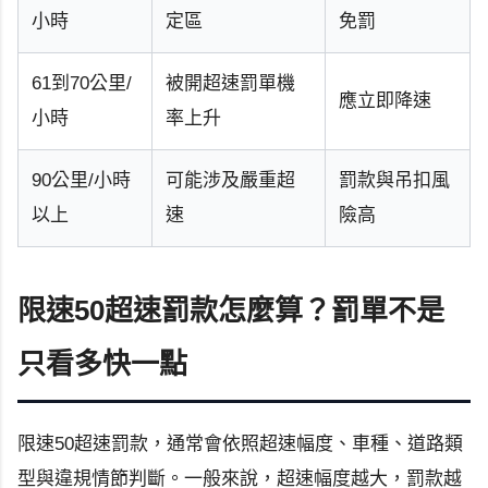
小時
定區
免罰
61到70公里/
被開超速罰單機
應立即降速
小時
率上升
90公里/小時
可能涉及嚴重超
罰款與吊扣風
以上
速
險高
限速50超速罰款怎麼算？罰單不是
只看多快一點
限速50超速罰款，通常會依照超速幅度、車種、道路類
型與違規情節判斷。一般來說，超速幅度越大，罰款越