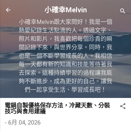
跳到主要內容
小確幸Melvin
小確幸Melvin跟大家問好！我是一個
熱愛紀錄生活點滴的人。透過文字、
照片和影片，我喜歡把每個珍貴的瞬
間記錄下來，與世界分享。同時，我
也是一個不斷學習成長的人。我相信
每一天都有新的知識和技能等待著我
去探索。這種持續學習的過程讓我能
夠不斷進步，成為更好的自己。讓我
們一起享受生活、學習成長吧！
電鍋自製優格保存方法，冷藏天數、分裝
技巧與食用建議
-
6月 04, 2026