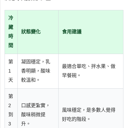
冷
藏
狀態變化
食用建議
時
間
第
凝固穩定，乳
最適合單吃、拌水果、做
1
香明顯，酸味
早餐碗。
天
較溫和。
第
2
口感更紮實，
風味穩定，是多數人覺得
到
酸味稍微提
好吃的階段。
3
升。