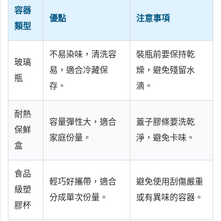
容器
優點
注意事項
類型
不易染味，清洗容
裝瓶前要保持乾
玻璃
易，適合冷藏保
燥，避免殘留水
瓶
存。
滴。
耐熱
容量彈性大，適合
蓋子膠條要洗乾
保鮮
家庭份量。
淨，避免卡味。
盒
食品
輕巧好攜帶，適合
避免使用刮傷嚴重
級塑
分成單次份量。
或有異味的容器。
膠杯