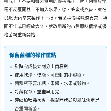
種瓶」，不要和每天食用的優格混在一起。菌種瓶全
程不反覆開蓋，不加入水果、糖、蜂蜜或燕麥，並在
3到5天內拿來製作下一批。若菌種優格味道異常、凝
固不佳或已經放太久，就改用新的市售原味優格或優
格菌粉重新開始。
保留菌種的操作重點
發酵完成後立刻分出菌種瓶。
使用乾淨、乾燥、可密封的小容器。
菌種瓶不要加糖、果醬、水果或穀物。
冷藏保存，並盡早用完。
連續續種幾次後，視凝固狀態與風味決定是
否重開新菌。