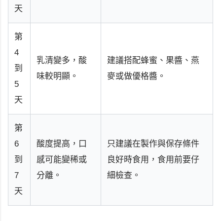
天
第
4
乳清變多，酸
建議搭配蜂蜜、果醬、燕
到
味較明顯。
麥或做優格醬。
5
天
第
6
酸度提高，口
只建議在製作與保存條件
到
感可能變稀或
良好時食用，食用前要仔
7
分離。
細檢查。
天