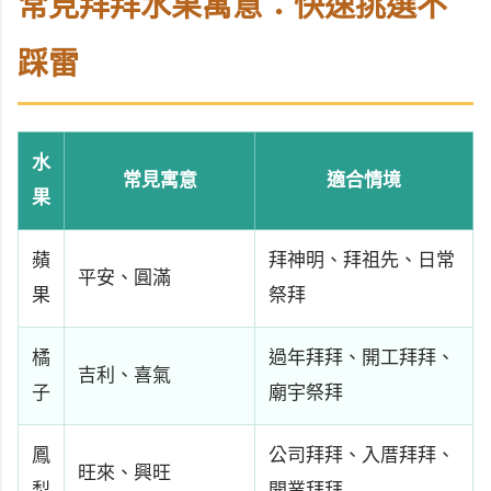
常見拜拜水果寓意：快速挑選不
踩雷
水
常見寓意
適合情境
果
蘋
拜神明、拜祖先、日常
平安、圓滿
果
祭拜
橘
過年拜拜、開工拜拜、
吉利、喜氣
子
廟宇祭拜
鳳
公司拜拜、入厝拜拜、
旺來、興旺
梨
開業拜拜