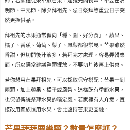
的；若家裡從來不放芒果，建議先問長輩，不要在清
明節、中元節、除夕拜祖先、忌日祭拜等重要日子突
然更換供品。
拜祖先的水果通常偏向「穩、圓、好分食」。蘋果、
橘子、香蕉、葡萄、梨子、鳳梨都很常見。芒果雖然
香甜，但切開後汁液多，若拜完才處理，容易弄髒桌
面，所以通常建議整顆擺放，不要切片後再上供桌。
若你想用芒果拜祖先，可以採取保守搭配：芒果一到
兩顆，加上蘋果、橘子或鳳梨。這樣既有季節水果，
也保留傳統祭拜水果的穩定感。若家裡有人介意，直
接改用家族慣用水果，會比堅持芒果更圓融。
芒果拜拜要幾顆？數量怎麼抓？