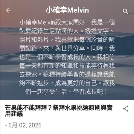
跳到主要內容
小確幸Melvin
小確幸Melvin跟大家問好！我是一個
熱愛紀錄生活點滴的人。透過文字、
照片和影片，我喜歡把每個珍貴的瞬
間記錄下來，與世界分享。同時，我
也是一個不斷學習成長的人。我相信
每一天都有新的知識和技能等待著我
去探索。這種持續學習的過程讓我能
夠不斷進步，成為更好的自己。讓我
們一起享受生活、學習成長吧！
芒果能不能拜拜？祭拜水果挑選原則與實
用建議
-
6月 02, 2026