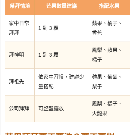
祭拜情境
芒果數量建議
搭配水果
家中日常
蘋果、橘子、
1 到 3 顆
拜拜
香蕉
鳳梨、蘋果、
拜神明
1 到 3 顆
橘子
依家中習慣，建議少
蘋果、葡萄、
拜祖先
量搭配
梨子
鳳梨、橘子、
公司拜拜
可整盤擺放
火龍果