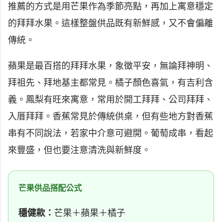
推薦的方式是用芒果作為季節亮點，再加上寓意穩定
的拜拜水果。這樣整盤供品既有新鮮感，又不會偏離
傳統。
蘋果是最百搭的拜拜水果，象徵平安，無論拜神明、
拜祖先、拜地基主都常見。橘子顏色喜氣，有吉利含
義。鳳梨有旺來寓意，常用於開工拜拜、公司拜拜、
入厝拜拜。香蕉常見於傳統供桌，但有些地方對香蕉
串有不同說法，若家中介意可避開。葡萄成串，看起
來豐盛，但也要注意清洗與新鮮度。
芒果供品搭配公式
穩健款：
芒果＋蘋果＋橘子