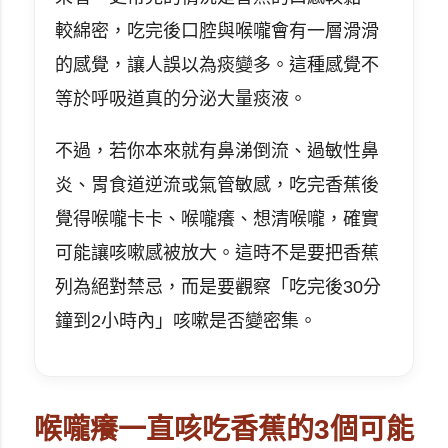
較綿密，吃完後口腔與喉嚨會有一層滑滑
的感覺，讓人誤以為痰變多。這種感覺不
等於呼吸道真的分泌大量痰液。
不過，若你本來就有鼻涕倒流、過敏性鼻
炎、胃食道逆流或氣管敏感，吃完香蕉後
覺得喉嚨卡卡、喉嚨癢、想清喉嚨，確實
可能讓咳嗽感被放大。這時不是要把香蕉
列為絕對禁忌，而是要觀察「吃完後30分
鐘到2小時內」咳嗽是否變密集。
喉嚨癢一直咳吃香蕉的3個可能