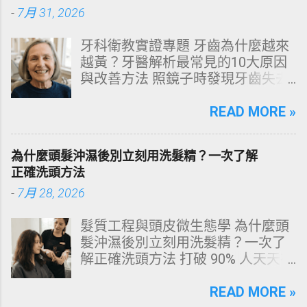
-
7月 31, 2026
牙科衛教實證專題 牙齒為什麼越來
越黃？牙醫解析最常見的10大原因
與改善方法 照鏡子時發現牙齒失去
原有光澤，逐漸偏黃甚至發灰？本
文由專業牙科思維出發，深度剖析
READ MORE »
牙齒變色的生理機制、外源性與內
源性染色成因，並提供精準有效的
為什麼頭髮沖濕後別立刻用洗髮精？一次了解
改善與美白對策。 📋 文章快速導覽
正確洗頭方法
目錄 一、 牙齒顏色的生物學本質：
-
7月 28, 2026
琺瑯質與象牙質 二、 牙齒變黃的10
大關鍵原因剖析 三、 外源性 vs 內
髮質工程與頭皮微生態學 為什麼頭
源性變色的自我檢視 四、 5大專業
髮沖濕後別立刻用洗髮精？一次了
牙醫美白療程評估與比較 五、 避坑
解正確洗頭方法 打破 90% 人天天在
指南：破除3大網路美白偏方迷思
犯的頭皮毀滅式誤區！以理性的結
六、 打造抗黃防線：日常衛教與護
構化思維，拆解頭皮清潔的物理與
READ MORE »
理策略 一、 牙齒顏色的生物學本