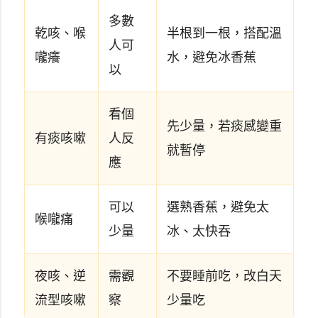
多數
乾咳、喉
半根到一根，搭配溫
人可
嚨癢
水，避免冰香蕉
以
看個
先少量，若痰感變重
有痰咳嗽
人反
就暫停
應
可以
選熟香蕉，避免太
喉嚨痛
少量
冰、太快吞
夜咳、逆
需觀
不要睡前吃，改白天
流型咳嗽
察
少量吃