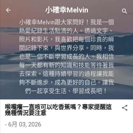
跳到主要內容
小確幸Melvin
小確幸Melvin跟大家問好！我是一個
熱愛紀錄生活點滴的人。透過文字、
照片和影片，我喜歡把每個珍貴的瞬
間記錄下來，與世界分享。同時，我
也是一個不斷學習成長的人。我相信
每一天都有新的知識和技能等待著我
去探索。這種持續學習的過程讓我能
夠不斷進步，成為更好的自己。讓我
們一起享受生活、學習成長吧！
喉嚨癢一直咳可以吃香蕉嗎？專家提醒這
幾種情況要注意
-
6月 03, 2026