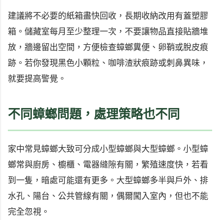
建議將不必要的紙箱盡快回收，長期收納改用有蓋塑膠
箱。儲藏室每月至少整理一次，不要讓物品直接貼牆堆
放，牆邊留出空間，方便檢查蟑螂糞便、卵鞘或脫皮痕
跡。若你發現黑色小顆粒、咖啡渣狀痕跡或刺鼻異味，
就要提高警覺。
不同蟑螂問題，處理策略也不同
家中常見蟑螂大致可分成小型蟑螂與大型蟑螂。小型蟑
螂常與廚房、櫥櫃、電器縫隙有關，繁殖速度快，若看
到一隻，暗處可能還有更多。大型蟑螂多半與戶外、排
水孔、陽台、公共管線有關，偶爾闖入室內，但也不能
完全忽視。