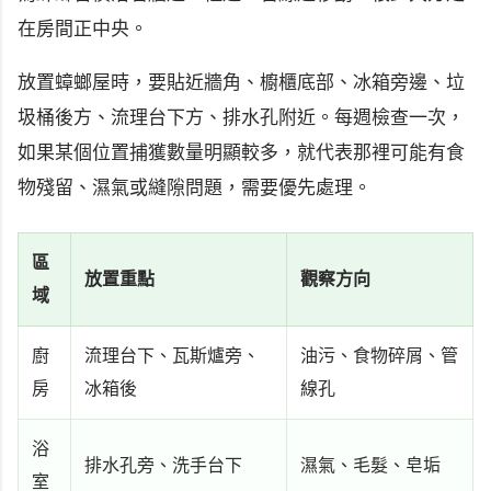
在房間正中央。
放置蟑螂屋時，要貼近牆角、櫥櫃底部、冰箱旁邊、垃
圾桶後方、流理台下方、排水孔附近。每週檢查一次，
如果某個位置捕獲數量明顯較多，就代表那裡可能有食
物殘留、濕氣或縫隙問題，需要優先處理。
區
放置重點
觀察方向
域
廚
流理台下、瓦斯爐旁、
油污、食物碎屑、管
房
冰箱後
線孔
浴
排水孔旁、洗手台下
濕氣、毛髮、皂垢
室