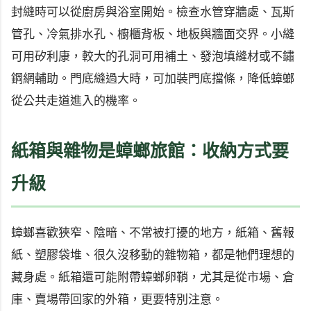
封縫時可以從廚房與浴室開始。檢查水管穿牆處、瓦斯
管孔、冷氣排水孔、櫥櫃背板、地板與牆面交界。小縫
可用矽利康，較大的孔洞可用補土、發泡填縫材或不鏽
鋼網輔助。門底縫過大時，可加裝門底擋條，降低蟑螂
從公共走道進入的機率。
紙箱與雜物是蟑螂旅館：收納方式要
升級
蟑螂喜歡狹窄、陰暗、不常被打擾的地方，紙箱、舊報
紙、塑膠袋堆、很久沒移動的雜物箱，都是牠們理想的
藏身處。紙箱還可能附帶蟑螂卵鞘，尤其是從市場、倉
庫、賣場帶回家的外箱，更要特別注意。