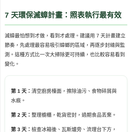
7 天環保滅蟑計畫：照表執行最有效
滅蟑最怕想到才做，看到才處理。建議用 7 天計畫建立
節奏，先處理最容易吸引蟑螂的區域，再逐步封縫與監
測。這種方式比一次大掃除更可持續，也比較容易看到
變化。
第 1 天：
清空廚房檯面，擦除油污、食物碎屑與
水痕。
第 2 天：
整理櫥櫃，乾貨密封，過期食品丟棄。
第 3 天：
檢查冰箱後、瓦斯爐旁、流理台下方，