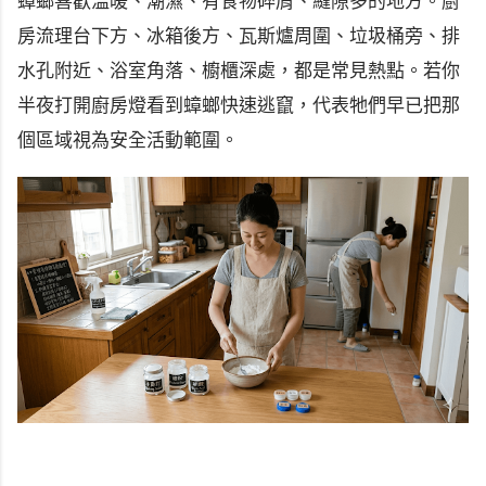
蟑螂喜歡溫暖、潮濕、有食物碎屑、縫隙多的地方。廚
房流理台下方、冰箱後方、瓦斯爐周圍、垃圾桶旁、排
水孔附近、浴室角落、櫥櫃深處，都是常見熱點。若你
半夜打開廚房燈看到蟑螂快速逃竄，代表牠們早已把那
個區域視為安全活動範圍。