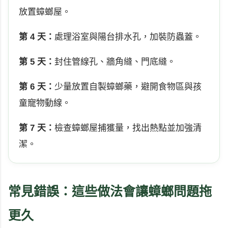
放置蟑螂屋。
第 4 天：
處理浴室與陽台排水孔，加裝防蟲蓋。
第 5 天：
封住管線孔、牆角縫、門底縫。
第 6 天：
少量放置自製蟑螂藥，避開食物區與孩
童寵物動線。
第 7 天：
檢查蟑螂屋捕獲量，找出熱點並加強清
潔。
常見錯誤：這些做法會讓蟑螂問題拖
更久