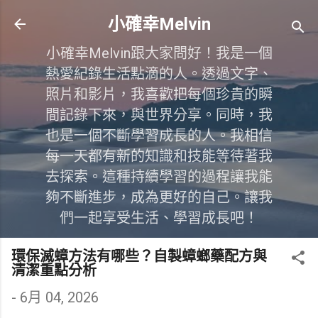
跳到主要內容
小確幸Melvin
小確幸Melvin跟大家問好！我是一個
熱愛紀錄生活點滴的人。透過文字、
照片和影片，我喜歡把每個珍貴的瞬
間記錄下來，與世界分享。同時，我
也是一個不斷學習成長的人。我相信
每一天都有新的知識和技能等待著我
去探索。這種持續學習的過程讓我能
夠不斷進步，成為更好的自己。讓我
們一起享受生活、學習成長吧！
環保滅蟑方法有哪些？自製蟑螂藥配方與
清潔重點分析
-
6月 04, 2026