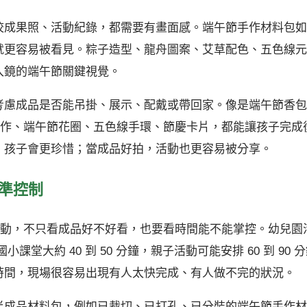
校成果照、活動紀錄，都需要有畫面感。端午節手作材料包如
就更容易被看見。粽子造型、龍舟圖案、艾草配色、五色線元
入鏡的端午節關鍵視覺。
考慮成品是否能吊掛、展示、配戴或帶回家。像是端午節香包
手作、端午節花圈、五色線手環、節慶卡片，都能讓孩子完成
，孩子會更珍惜；當成品好拍，活動也更容易被分享。
精準控制
活動，不只看成品好不好看，也要看時間能不能掌控。幼兒園
，國小課堂大約 40 到 50 分鐘，親子活動可能安排 60 到 90 
時間，現場很容易出現有人太快完成、有人做不完的狀況。
半成品材料包，例如已裁切、已打孔、已分裝的端午節手作材