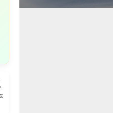
是
作
端