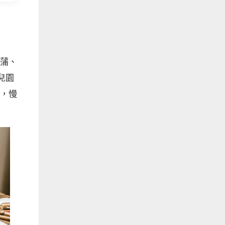
蒲、
兒園
，慢