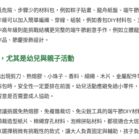
低危險、步驟少的材料包，例如粽子貼畫、龍舟紙盤、端午節
級可以加入簡單編織、穿線、組裝，例如香包DIY材料包、
中高年級則能挑戰結構更完整的端午節創意手作，例如立體龍
作品、節慶掛飾設計。
全，尤其是幼兒與親子活動
會出現剪刀、熱熔膠、小珠子、香料、細繩、木片、金屬配件
料包時，安全性一定要排在前面。幼兒活動應避免過小零件，
留意是否需要成人協助。
議挑選免熱熔膠、免複雜裁切、免尖銳工具的端午節DIY材
預裁造型紙片、棉繩穿孔材料、泡棉拼貼材料，都很適合大班
以選擇稍微有挑戰性的款式，讓大人負責固定與輔助，孩子負