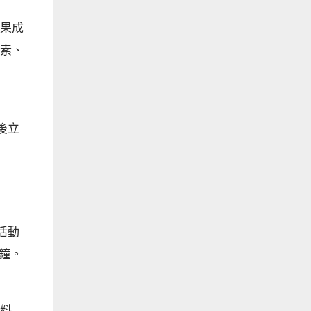
果成
素、
後立
活動
分鐘。
料