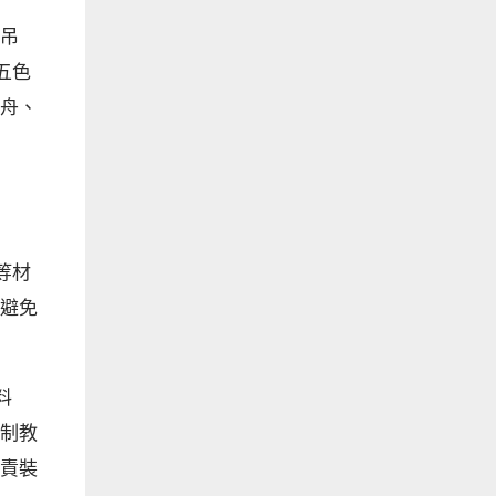
吊
五色
舟、
等材
避免
料
制教
責裝