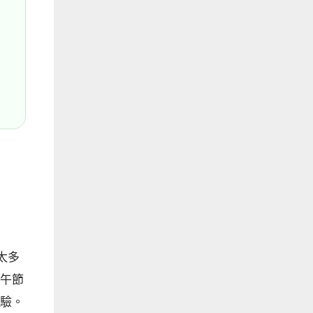
太多
午節
驗。