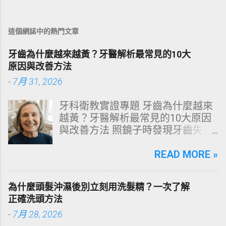
這個網誌中的熱門文章
牙齒為什麼越來越黃？牙醫解析最常見的10大
原因與改善方法
-
7月 31, 2026
牙科衛教實證專題 牙齒為什麼越來
越黃？牙醫解析最常見的10大原因
與改善方法 照鏡子時發現牙齒失去
原有光澤，逐漸偏黃甚至發灰？本
文由專業牙科思維出發，深度剖析
READ MORE »
牙齒變色的生理機制、外源性與內
源性染色成因，並提供精準有效的
為什麼頭髮沖濕後別立刻用洗髮精？一次了解
改善與美白對策。 📋 文章快速導覽
正確洗頭方法
目錄 一、 牙齒顏色的生物學本質：
-
7月 28, 2026
琺瑯質與象牙質 二、 牙齒變黃的10