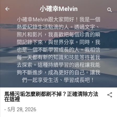
跳到主要內容
小確幸Melvin
小確幸Melvin跟大家問好！我是一個
熱愛紀錄生活點滴的人。透過文字、
照片和影片，我喜歡把每個珍貴的瞬
間記錄下來，與世界分享。同時，我
也是一個不斷學習成長的人。我相信
每一天都有新的知識和技能等待著我
去探索。這種持續學習的過程讓我能
夠不斷進步，成為更好的自己。讓我
們一起享受生活、學習成長吧！
馬桶污垢怎麼刷都刷不掉？正確清除方法
在這裡
-
5月 28, 2026