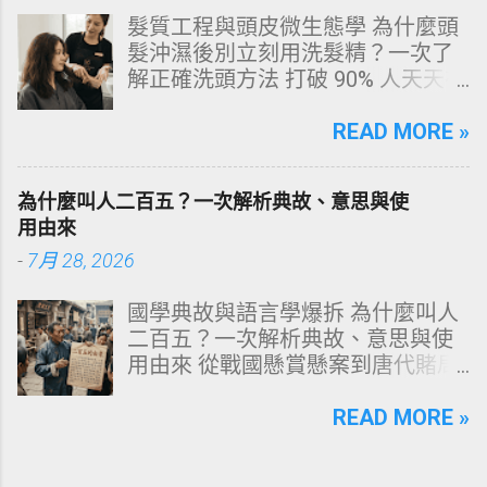
大關鍵原因剖析 三、 外源性 vs 內
髮質工程與頭皮微生態學 為什麼頭
源性變色的自我檢視 四、 5大專業
髮沖濕後別立刻用洗髮精？一次了
牙醫美白療程評估與比較 五、 避坑
解正確洗頭方法 打破 90% 人天天在
指南：破除3大網路美白偏方迷思
犯的頭皮毀滅式誤區！以理性的結
六、 打造抗黃防線：日常衛教與護
構化思維，拆解頭皮清潔的物理與
READ MORE »
理策略 一、 牙齒顏色的生物學本
化學底層邏輯，重塑發亮豐盈的健
質：琺瑯質與象牙質 要理解牙齒為
康髮質。 💡 理性思維考題：你是否
何泛黃，首先必須釐清牙齒的硬組
為什麼叫人二百五？一次解析典故、意思與使
天天洗頭，頭皮卻依然半天就出
織構造。牙齒最外層是由高度鈣化
用由來
油、發癢，甚至掉髮嚴重？ 絕大多
的透明或半透明組織組成的 琺瑯質
-
7月 28, 2026
數人的頭皮問題，並不是洗髮精買
（Enamel，又稱牙釉質） ，而包裹
得不夠貴，而是「第一步就做錯
在琺瑯質內層的則是微黃色的 象牙
國學典故與語言學爆拆 為什麼叫人
了」。當你蓮蓬頭剛淋濕頭髮，下
質（Dentin，又稱牙本質） 。 💡 生
二百五？一次解析典故、意思與使
一秒就把濃縮洗髮精直接抹在頭皮
理學核心觀念 健康自然的牙齒本來
用由來 從戰國懸賞懸案到唐代賭局
上時，你已經親手觸發了一連串破
就不是純白色。琺瑯質越半透明，
牌九，深度剖析這個傳承千年的日
壞頭皮屏障的化學反應。本文將透
內層象牙質的淡黃色澤就越容易透
常用語。一次拆解歷史真相、心理
READ MORE »
過嚴密的邏輯分析，為你解構正確
出來。當琺瑯質因磨損變薄、或是
機制與現代應用範式！ ⏱️ 深度閱讀
洗頭順序與高效護理機制。 📌 文章
外層堆積色素時，牙齒發黃的視覺
時間：12 分鐘 🧠 邏輯思維拆解 📜
快速導覽目錄 一、 盲點剖析：沖濕
感受就會大幅顯現。 許多人誤以為