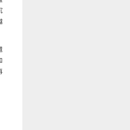
沉
越
還
和
再