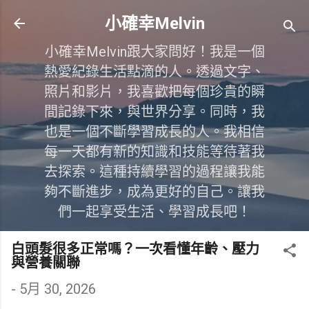
跳到主要內容
小確幸Melvin
小確幸Melvin跟大家問好！我是一個
熱愛紀錄生活點滴的人。透過文字、
照片和影片，我喜歡把每個珍貴的瞬
間記錄下來，與世界分享。同時，我
也是一個不斷學習成長的人。我相信
每一天都有新的知識和技能等待著我
去探索。這種持續學習的過程讓我能
夠不斷進步，成為更好的自己。讓我
們一起享受生活、學習成長吧！
白頭髮很多正常嗎？一次看懂年齡、壓力
與營養關聯
-
5月 30, 2026