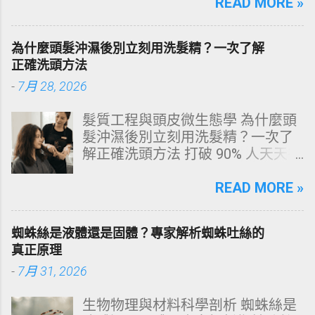
文由專業牙科思維出發，深度剖析
READ MORE »
牙齒變色的生理機制、外源性與內
源性染色成因，並提供精準有效的
為什麼頭髮沖濕後別立刻用洗髮精？一次了解
改善與美白對策。 📋 文章快速導覽
正確洗頭方法
目錄 一、 牙齒顏色的生物學本質：
-
7月 28, 2026
琺瑯質與象牙質 二、 牙齒變黃的10
大關鍵原因剖析 三、 外源性 vs 內
髮質工程與頭皮微生態學 為什麼頭
源性變色的自我檢視 四、 5大專業
髮沖濕後別立刻用洗髮精？一次了
牙醫美白療程評估與比較 五、 避坑
解正確洗頭方法 打破 90% 人天天在
指南：破除3大網路美白偏方迷思
犯的頭皮毀滅式誤區！以理性的結
六、 打造抗黃防線：日常衛教與護
構化思維，拆解頭皮清潔的物理與
READ MORE »
理策略 一、 牙齒顏色的生物學本
化學底層邏輯，重塑發亮豐盈的健
質：琺瑯質與象牙質 要理解牙齒為
康髮質。 💡 理性思維考題：你是否
何泛黃，首先必須釐清牙齒的硬組
蜘蛛絲是液體還是固體？專家解析蜘蛛吐絲的
天天洗頭，頭皮卻依然半天就出
織構造。牙齒最外層是由高度鈣化
真正原理
油、發癢，甚至掉髮嚴重？ 絕大多
的透明或半透明組織組成的 琺瑯質
-
7月 31, 2026
數人的頭皮問題，並不是洗髮精買
（Enamel，又稱牙釉質） ，而包裹
得不夠貴，而是「第一步就做錯
在琺瑯質內層的則是微黃色的 象牙
生物物理與材料科學剖析 蜘蛛絲是
了」。當你蓮蓬頭剛淋濕頭髮，下
質（Dentin，又稱牙本質） 。 💡 生