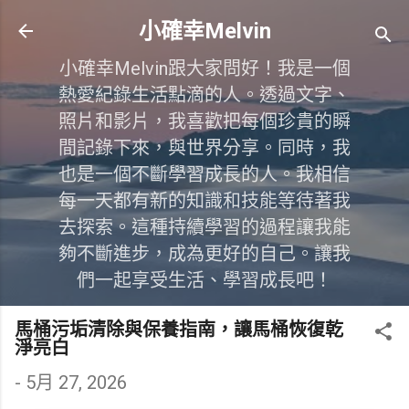
跳到主要內容
小確幸Melvin
小確幸Melvin跟大家問好！我是一個
熱愛紀錄生活點滴的人。透過文字、
照片和影片，我喜歡把每個珍貴的瞬
間記錄下來，與世界分享。同時，我
也是一個不斷學習成長的人。我相信
每一天都有新的知識和技能等待著我
去探索。這種持續學習的過程讓我能
夠不斷進步，成為更好的自己。讓我
們一起享受生活、學習成長吧！
馬桶污垢清除與保養指南，讓馬桶恢復乾
淨亮白
-
5月 27, 2026