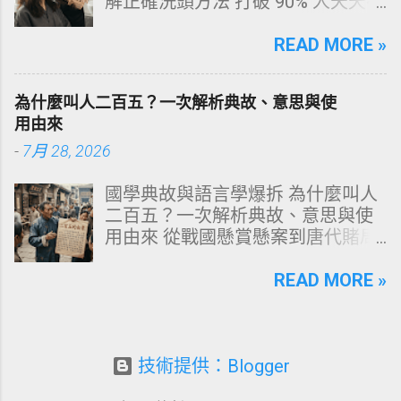
解正確洗頭方法 打破 90% 人天天在
指南：破除3大網路美白偏方迷思
犯的頭皮毀滅式誤區！以理性的結
六、 打造抗黃防線：日常衛教與護
構化思維，拆解頭皮清潔的物理與
READ MORE »
理策略 一、 牙齒顏色的生物學本
化學底層邏輯，重塑發亮豐盈的健
質：琺瑯質與象牙質 要理解牙齒為
康髮質。 💡 理性思維考題：你是否
何泛黃，首先必須釐清牙齒的硬組
為什麼叫人二百五？一次解析典故、意思與使
天天洗頭，頭皮卻依然半天就出
織構造。牙齒最外層是由高度鈣化
用由來
油、發癢，甚至掉髮嚴重？ 絕大多
的透明或半透明組織組成的 琺瑯質
-
7月 28, 2026
數人的頭皮問題，並不是洗髮精買
（Enamel，又稱牙釉質） ，而包裹
得不夠貴，而是「第一步就做錯
在琺瑯質內層的則是微黃色的 象牙
國學典故與語言學爆拆 為什麼叫人
了」。當你蓮蓬頭剛淋濕頭髮，下
質（Dentin，又稱牙本質） 。 💡 生
二百五？一次解析典故、意思與使
一秒就把濃縮洗髮精直接抹在頭皮
理學核心觀念 健康自然的牙齒本來
用由來 從戰國懸賞懸案到唐代賭局
上時，你已經親手觸發了一連串破
就不是純白色。琺瑯質越半透明，
牌九，深度剖析這個傳承千年的日
壞頭皮屏障的化學反應。本文將透
內層象牙質的淡黃色澤就越容易透
常用語。一次拆解歷史真相、心理
READ MORE »
過嚴密的邏輯分析，為你解構正確
出來。當琺瑯質因磨損變薄、或是
機制與現代應用範式！ ⏱️ 深度閱讀
洗頭順序與高效護理機制。 📌 文章
外層堆積色素時，牙齒發黃的視覺
時間：12 分鐘 🧠 邏輯思維拆解 📜
快速導覽目錄 一、 盲點剖析：沖濕
感受就會大幅顯現。 許多人誤以為
四大權威典故 📌 本文快速導覽目錄
立刻塗洗髮精，為何是毀髮災難？
潔白的牙齒才代表健康，事實上完
一、「二百五」的核心意思與語境
技術提供：Blogger
二、 關鍵核心：「預洗（Pre-
全雪白的牙齒多半經過人工美白處
場景 二、典故一：戰國蘇秦刺殺案
Wash）」的物理學與生物學底層邏
理。然而，當牙齒呈現異常的暗