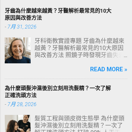
牙齒為什麼越來越黃？牙醫解析最常見的10大
原因與改善方法
-
7月 31, 2026
牙科衛教實證專題 牙齒為什麼越來
越黃？牙醫解析最常見的10大原因
與改善方法 照鏡子時發現牙齒失去
原有光澤，逐漸偏黃甚至發灰？本
文由專業牙科思維出發，深度剖析
READ MORE »
牙齒變色的生理機制、外源性與內
源性染色成因，並提供精準有效的
為什麼頭髮沖濕後別立刻用洗髮精？一次了解
改善與美白對策。 📋 文章快速導覽
正確洗頭方法
目錄 一、 牙齒顏色的生物學本質：
-
7月 28, 2026
琺瑯質與象牙質 二、 牙齒變黃的10
大關鍵原因剖析 三、 外源性 vs 內
髮質工程與頭皮微生態學 為什麼頭
源性變色的自我檢視 四、 5大專業
髮沖濕後別立刻用洗髮精？一次了
牙醫美白療程評估與比較 五、 避坑