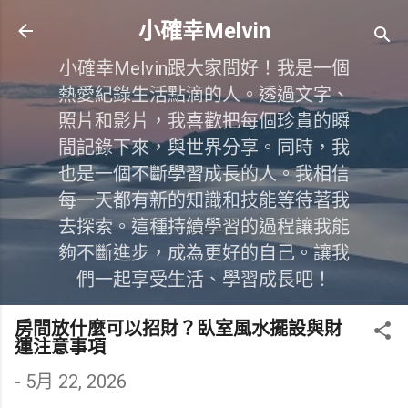
跳到主要內容
小確幸Melvin
小確幸Melvin跟大家問好！我是一個
熱愛紀錄生活點滴的人。透過文字、
照片和影片，我喜歡把每個珍貴的瞬
間記錄下來，與世界分享。同時，我
也是一個不斷學習成長的人。我相信
每一天都有新的知識和技能等待著我
去探索。這種持續學習的過程讓我能
夠不斷進步，成為更好的自己。讓我
們一起享受生活、學習成長吧！
房間放什麼可以招財？臥室風水擺設與財
運注意事項
-
5月 22, 2026