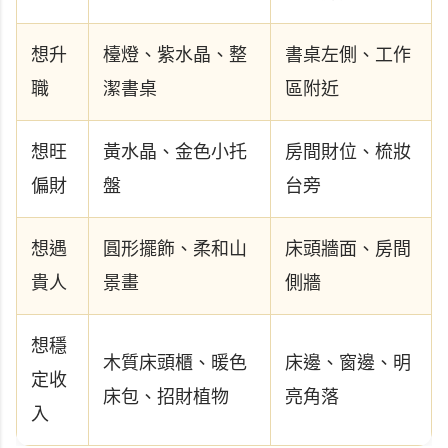
想升
檯燈、紫水晶、整
書桌左側、工作
職
潔書桌
區附近
想旺
黃水晶、金色小托
房間財位、梳妝
偏財
盤
台旁
想遇
圓形擺飾、柔和山
床頭牆面、房間
貴人
景畫
側牆
想穩
木質床頭櫃、暖色
床邊、窗邊、明
定收
床包、招財植物
亮角落
入