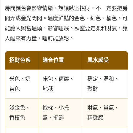
房間顏色會影響情緒。想讓臥室招財，不一定要把房
間弄成金光閃閃。過度鮮豔的金色、紅色、橘色，可
能讓人興奮過頭，影響睡眠。臥室要走柔和財氣，讓
人醒來有力量，睡前能放鬆。
招財色系
適合位置
風水感受
米色、奶
床包、窗簾、
穩定、溫和、
茶色
地毯
聚財
淺金色、
抱枕、小托
財氣、貴氣、
香檳色
盤、擺飾
精緻感