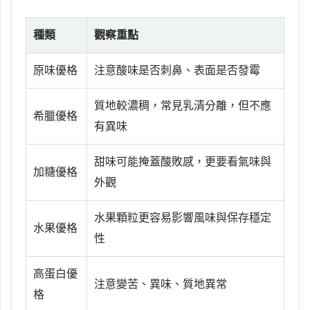
種類
觀察重點
原味優格
注意酸味是否刺鼻、表面是否發霉
質地較濃稠，常見乳清分離，但不應
希臘優格
有異味
甜味可能掩蓋酸敗感，更要看氣味與
加糖優格
外觀
水果顆粒更容易影響風味與保存穩定
水果優格
性
高蛋白優
注意變苦、異味、質地異常
格