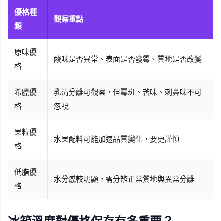
優格種
觀察重點
類
原味優
酸味是否異常、表面是否發霉、質地是否改變
格
希臘優
乳清分離可觀察，但霉斑、苦味、刺鼻味不可
格
忽視
果粒優
水果配料可能加速品質變化，要更謹慎
格
低脂優
水分感較明顯，需分辨正常質地與異常分離
格