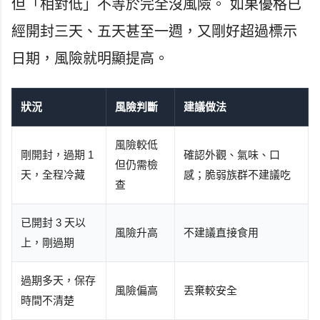
但「相對低」不等於完全沒風險。 如果優格已
經開封三天、五天甚至一週，又剛好超過標示
日期，風險就明顯提高。
狀況
風險判斷
建議做法
風險較低
剛開封，過期 1
確認外觀、氣味、口
但仍需檢
天，全程冷藏
感；脆弱族群不建議吃
查
已開封 3 天以
風險升高
不建議直接食用
上，剛過期
過期多天，保存
風險偏高
丟棄較安全
時間不清楚