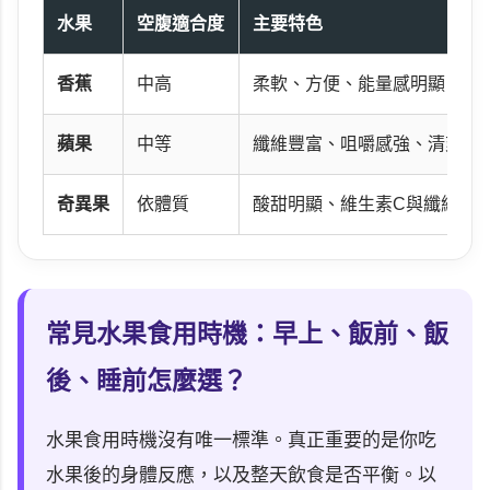
水果
空腹適合度
主要特色
香蕉
中高
柔軟、方便、能量感明顯
蘋果
中等
纖維豐富、咀嚼感強、清爽
奇異果
依體質
酸甜明顯、維生素C與纖維受
常見水果食用時機：早上、飯前、飯
後、睡前怎麼選？
水果食用時機沒有唯一標準。真正重要的是你吃
水果後的身體反應，以及整天飲食是否平衡。以