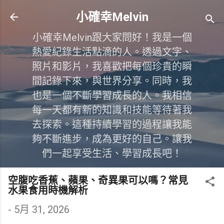
跳到主要內容
小確幸Melvin
小確幸Melvin跟大家問好！我是一個
熱愛紀錄生活點滴的人。透過文字、
照片和影片，我喜歡把每個珍貴的瞬
間記錄下來，與世界分享。同時，我
也是一個不斷學習成長的人。我相信
每一天都有新的知識和技能等待著我
去探索。這種持續學習的過程讓我能
夠不斷進步，成為更好的自己。讓我
們一起享受生活、學習成長吧！
空腹吃香蕉、蘋果、奇異果可以嗎？常見
水果食用時機解析
-
5月 31, 2026