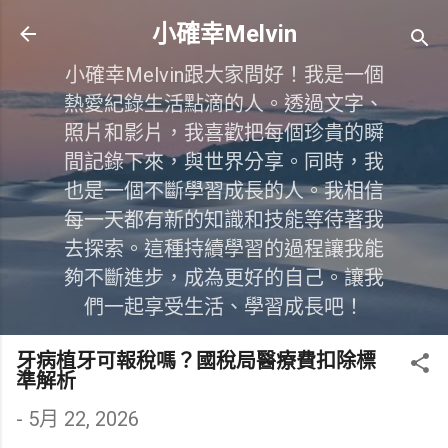
跳到主要內容
小確幸Melvin
小確幸Melvin跟大家問好！我是一個
熱愛紀錄生活點滴的人。透過文字、
照片和影片，我喜歡把每個珍貴的瞬
間記錄下來，與世界分享。同時，我
也是一個不斷學習成長的人。我相信
每一天都有新的知識和技能等待著我
去探索。這種持續學習的過程讓我能
夠不斷進步，成為更好的自己。讓我
們一起享受生活、學習成長吧！
牙病植牙可報稅嗎？國稅局醫療費扣除標
準解析
-
5月 22, 2026