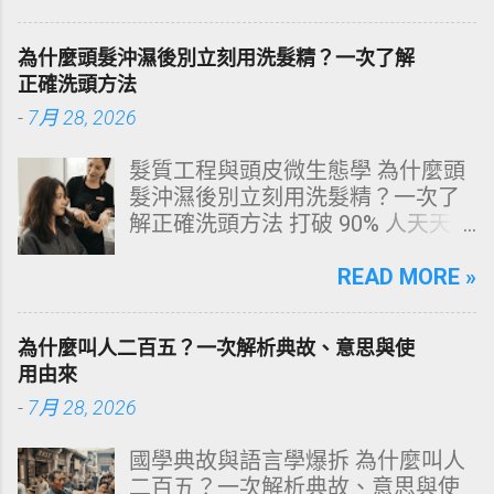
牙齒變色的生理機制、外源性與內
源性染色成因，並提供精準有效的
為什麼頭髮沖濕後別立刻用洗髮精？一次了解
改善與美白對策。 📋 文章快速導覽
正確洗頭方法
目錄 一、 牙齒顏色的生物學本質：
-
7月 28, 2026
琺瑯質與象牙質 二、 牙齒變黃的10
大關鍵原因剖析 三、 外源性 vs 內
髮質工程與頭皮微生態學 為什麼頭
源性變色的自我檢視 四、 5大專業
髮沖濕後別立刻用洗髮精？一次了
牙醫美白療程評估與比較 五、 避坑
解正確洗頭方法 打破 90% 人天天在
指南：破除3大網路美白偏方迷思
犯的頭皮毀滅式誤區！以理性的結
六、 打造抗黃防線：日常衛教與護
構化思維，拆解頭皮清潔的物理與
READ MORE »
理策略 一、 牙齒顏色的生物學本
化學底層邏輯，重塑發亮豐盈的健
質：琺瑯質與象牙質 要理解牙齒為
康髮質。 💡 理性思維考題：你是否
何泛黃，首先必須釐清牙齒的硬組
為什麼叫人二百五？一次解析典故、意思與使
天天洗頭，頭皮卻依然半天就出
織構造。牙齒最外層是由高度鈣化
用由來
油、發癢，甚至掉髮嚴重？ 絕大多
的透明或半透明組織組成的 琺瑯質
-
7月 28, 2026
數人的頭皮問題，並不是洗髮精買
（Enamel，又稱牙釉質） ，而包裹
得不夠貴，而是「第一步就做錯
在琺瑯質內層的則是微黃色的 象牙
國學典故與語言學爆拆 為什麼叫人
了」。當你蓮蓬頭剛淋濕頭髮，下
質（Dentin，又稱牙本質） 。 💡 生
二百五？一次解析典故、意思與使
一秒就把濃縮洗髮精直接抹在頭皮
理學核心觀念 健康自然的牙齒本來