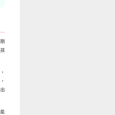
：剛
小孩
二，
子，
排出
定能