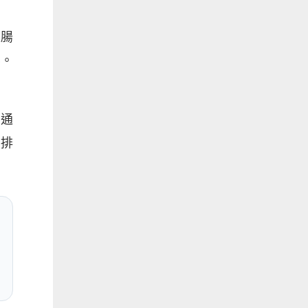
是腸
化。
。
，通
、排