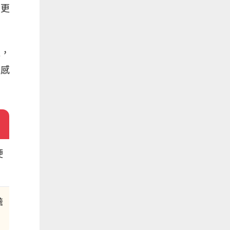
常更
瓜，
在感
硬
擔