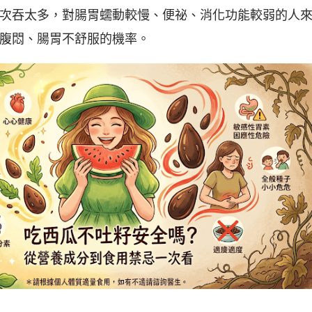
次吞太多，對腸胃蠕動較慢、便祕、消化功能較弱的人
腹悶、腸胃不舒服的機率。