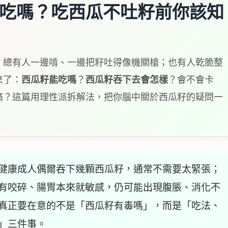
吃嗎？吃西瓜不吐籽前你該知
，總有人一邊啃、一邊把籽吐得像機關槍；也有人乾脆整
來了：
西瓜籽能吃嗎
？
西瓜籽吞下去會怎樣
？會不會卡
痛？這篇用理性派拆解法，把你腦中關於西瓜籽的疑問一
健康成人偶爾吞下幾顆西瓜籽，通常不需要太緊張；
有咬碎、腸胃本來就敏感，仍可能出現腹脹、消化不
真正要在意的不是「西瓜籽有毒嗎」，而是「吃法、
」三件事。