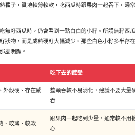
熟種子，質地較薄較軟，吃西瓜時跟果肉一起吞下，通
吃無籽西瓜時，仍會看到一點白白的小籽。所謂無籽西
籽狀物，而是成熟硬籽大幅減少。那些白色小籽多半存
那麼明顯。
吃下去的感受
、外殼硬、存在感
整顆吞較不易消化，建議不要大量
吞
跟果肉一起吃到少量，通常較不用
熟、較薄、較軟
心