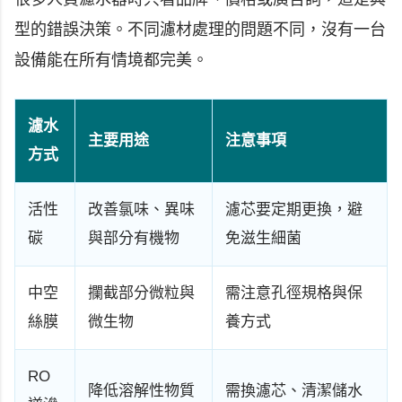
型的錯誤決策。不同濾材處理的問題不同，沒有一台
設備能在所有情境都完美。
濾水
主要用途
注意事項
方式
活性
改善氯味、異味
濾芯要定期更換，避
碳
與部分有機物
免滋生細菌
中空
攔截部分微粒與
需注意孔徑規格與保
絲膜
微生物
養方式
RO
降低溶解性物質
需換濾芯、清潔儲水