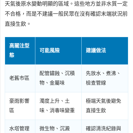
天氣後原水變動明顯的區域。這些地方並非水質一定
不合格，而是不建議一般民眾在沒有確認末端狀況前
直接生飲。
高關注型
可能風險
建議做法
態
配管鏽蝕、沉積
先放水、煮沸、
老舊市區
物、金屬味
檢查管線
豪雨影響
濁度上升、土
極端天氣後避免
區
味、消毒味變重
直接生飲
水塔管理
微生物、沉澱
確認清洗紀錄與