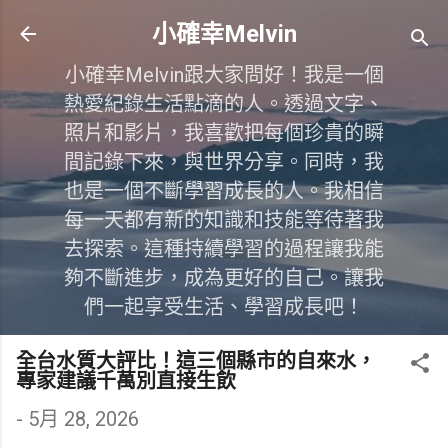
跳到主要內容
小確幸Melvin
小確幸Melvin跟大家問好！我是一個
熱愛紀錄生活點滴的人。透過文字、
照片和影片，我喜歡把每個珍貴的瞬
間記錄下來，與世界分享。同時，我
也是一個不斷學習成長的人。我相信
每一天都有新的知識和技能等待著我
去探索。這種持續學習的過程讓我能
夠不斷進步，成為更好的自己。讓我
們一起享受生活、學習成長吧！
全台水質大評比！這三個縣市的自來水，
專家建議千萬別直接生飲
-
5月 28, 2026