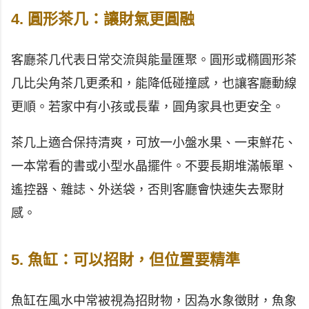
4. 圓形茶几：讓財氣更圓融
客廳茶几代表日常交流與能量匯聚。圓形或橢圓形茶
几比尖角茶几更柔和，能降低碰撞感，也讓客廳動線
更順。若家中有小孩或長輩，圓角家具也更安全。
茶几上適合保持清爽，可放一小盤水果、一束鮮花、
一本常看的書或小型水晶擺件。不要長期堆滿帳單、
遙控器、雜誌、外送袋，否則客廳會快速失去聚財
感。
5. 魚缸：可以招財，但位置要精準
魚缸在風水中常被視為招財物，因為水象徵財，魚象