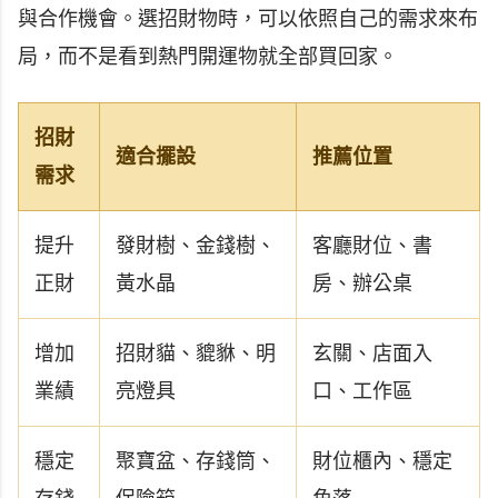
與合作機會。選招財物時，可以依照自己的需求來布
局，而不是看到熱門開運物就全部買回家。
招財
適合擺設
推薦位置
需求
提升
發財樹、金錢樹、
客廳財位、書
正財
黃水晶
房、辦公桌
增加
招財貓、貔貅、明
玄關、店面入
業績
亮燈具
口、工作區
穩定
聚寶盆、存錢筒、
財位櫃內、穩定