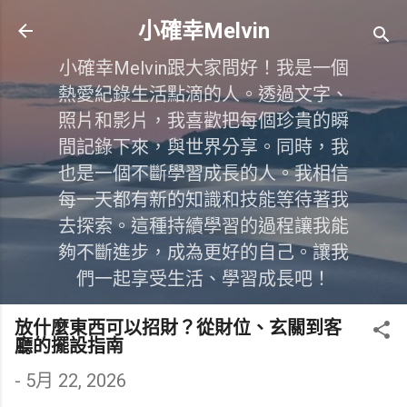
跳到主要內容
小確幸Melvin
小確幸Melvin跟大家問好！我是一個
熱愛紀錄生活點滴的人。透過文字、
照片和影片，我喜歡把每個珍貴的瞬
間記錄下來，與世界分享。同時，我
也是一個不斷學習成長的人。我相信
每一天都有新的知識和技能等待著我
去探索。這種持續學習的過程讓我能
夠不斷進步，成為更好的自己。讓我
們一起享受生活、學習成長吧！
放什麼東西可以招財？從財位、玄關到客
廳的擺設指南
-
5月 22, 2026