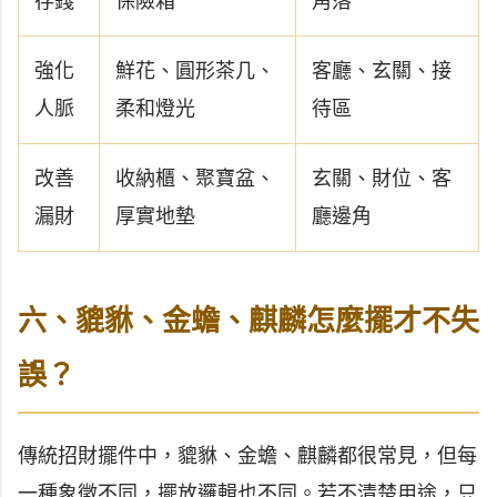
存錢
保險箱
角落
強化
鮮花、圓形茶几、
客廳、玄關、接
人脈
柔和燈光
待區
改善
收納櫃、聚寶盆、
玄關、財位、客
漏財
厚實地墊
廳邊角
六、貔貅、金蟾、麒麟怎麼擺才不失
誤？
傳統招財擺件中，貔貅、金蟾、麒麟都很常見，但每
一種象徵不同，擺放邏輯也不同。若不清楚用途，只