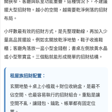
關狹窄、客廳與臥室功能重疊。這種情況下，不建議
擺大型招財物。越小的空間，越需要乾淨俐落的招財
布局。
小坪數最有效的招財方式，是先整理動線，再加入少
量高品質擺設。例如玄關放乾淨地墊，鞋子收進鞋
櫃；客廳角落放一盆小型金錢樹；書桌左側放黃水晶
或小型聚寶盆。三個點就能形成簡單的招財結構。
租屋族招財配置：
玄關地墊＋桌上小植栽＋財位收納盒，是最不
佔空間、也最容易執行的招財組合。重點是讓
空間不亂，讓錢包、鑰匙、帳單都有固定位