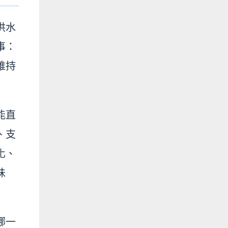
供水
事：
維持
能直
、支
化、
味
哪一