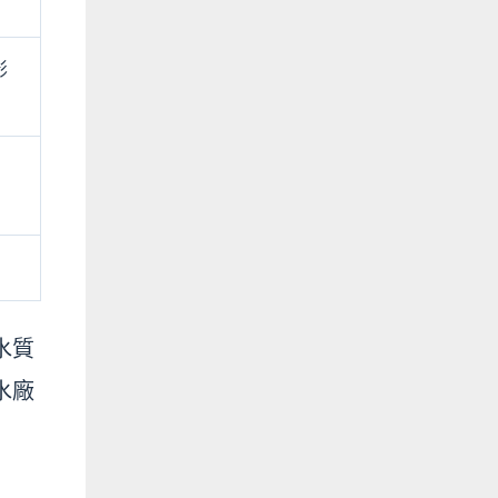
影
水質
水廠