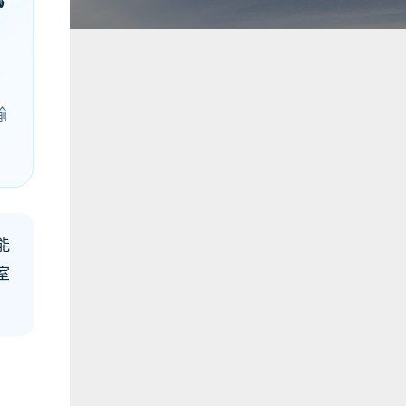
輸
能
室