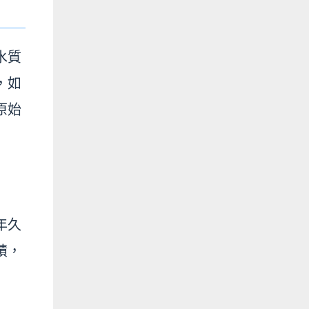
水質
，如
原始
年久
積，