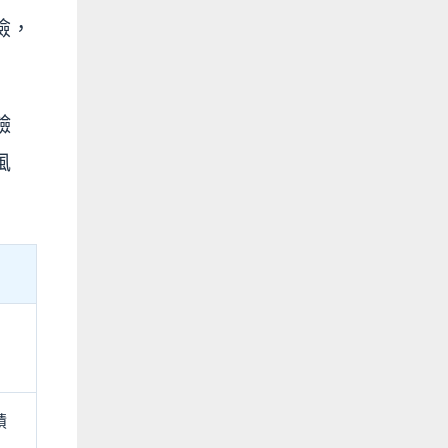
險，
鹼
風
積