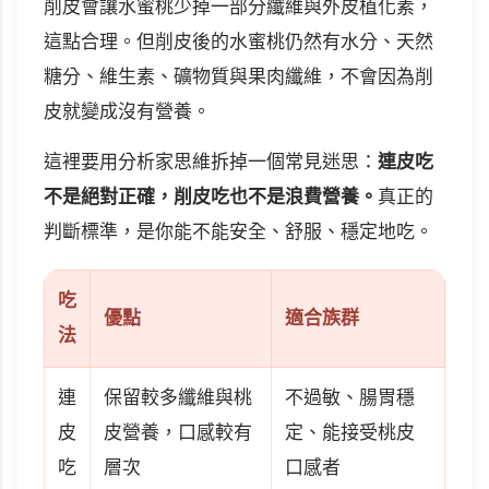
削皮會讓水蜜桃少掉一部分纖維與外皮植化素，
這點合理。但削皮後的水蜜桃仍然有水分、天然
糖分、維生素、礦物質與果肉纖維，不會因為削
皮就變成沒有營養。
這裡要用分析家思維拆掉一個常見迷思：
連皮吃
不是絕對正確，削皮吃也不是浪費營養。
真正的
判斷標準，是你能不能安全、舒服、穩定地吃。
吃
優點
適合族群
法
連
保留較多纖維與桃
不過敏、腸胃穩
皮
皮營養，口感較有
定、能接受桃皮
吃
層次
口感者