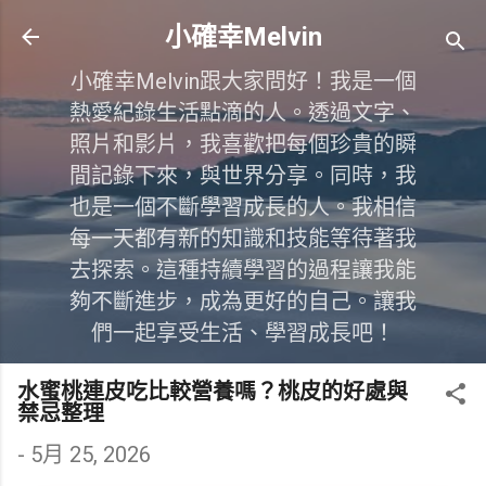
跳到主要內容
小確幸Melvin
小確幸Melvin跟大家問好！我是一個
熱愛紀錄生活點滴的人。透過文字、
照片和影片，我喜歡把每個珍貴的瞬
間記錄下來，與世界分享。同時，我
也是一個不斷學習成長的人。我相信
每一天都有新的知識和技能等待著我
去探索。這種持續學習的過程讓我能
夠不斷進步，成為更好的自己。讓我
們一起享受生活、學習成長吧！
水蜜桃連皮吃比較營養嗎？桃皮的好處與
禁忌整理
-
5月 25, 2026