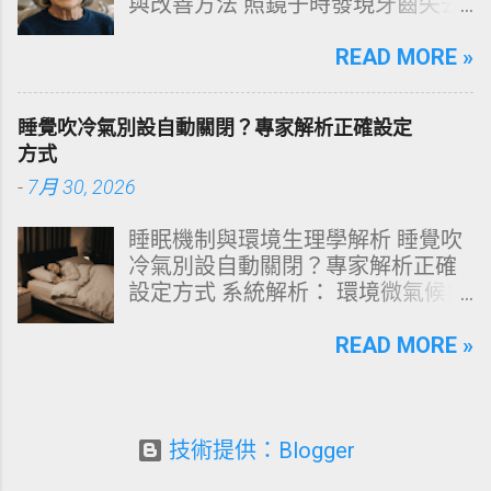
與改善方法 照鏡子時發現牙齒失去
上時，你已經親手觸發了一連串破
原有光澤，逐漸偏黃甚至發灰？本
壞頭皮屏障的化學反應。本文將透
文由專業牙科思維出發，深度剖析
READ MORE »
過嚴密的邏輯分析，為你解構正確
牙齒變色的生理機制、外源性與內
洗頭順序與高效護理機制。 📌 文章
源性染色成因，並提供精準有效的
快速導覽目錄 一、 盲點剖析：沖濕
睡覺吹冷氣別設自動關閉？專家解析正確設定
改善與美白對策。 📋 文章快速導覽
立刻塗洗髮精，為何是毀髮災難？
方式
目錄 一、 牙齒顏色的生物學本質：
二、 關鍵核心：「預洗（Pre-
-
7月 30, 2026
琺瑯質與象牙質 二、 牙齒變黃的10
Wash）」的物理學與生物學底層邏
大關鍵原因剖析 三、 外源性 vs 內
輯 三、 高效演算法：NT策略家的
睡眠機制與環境生理學解析 睡覺吹
源性變色的自我檢視 四、 5大專業
「雙重洗髮黃金公式」 四、 全流程
冷氣別設自動關閉？專家解析正確
牙醫美白療程評估與比較 五、 避坑
對比：正確洗頭與錯誤習慣的系統
設定方式 系統解析： 環境微氣候與
指南：破除3大網路美白偏方迷思
差異 五、 破除迷思：7 個被誤傳已
深度睡眠決策 閱讀時間： 約 12 分
六、 打造抗黃防線：日常衛教與護
久的洗髮常見陷阱 六、 頭皮健康自
鐘 深夜三點突然醒來、渾身大汗，
READ MORE »
理策略 一、 牙齒顏色的生物學本
測：建構個人化高效護髮工作流
隨後輾轉難眠直到天亮？這並非單
質：琺瑯質與象牙質 要理解牙齒為
一、 盲點剖析：沖濕立刻塗洗髮
純的偶發失眠，而是人體生理調節
何泛黃，首先必須釐清牙齒的硬組
精，為何是毀髮災難？ 從表面上
機制與環境控溫設定發生劇烈衝突
織構造。牙齒最外層是由高度鈣化
看，洗頭不過是「弄濕、抹洗髮
的必然結果。 多數人為了節省電費
技術提供：Blogger
的透明或半透明組織組成的 琺瑯質
精、搓揉、沖水」這四個動作。然
或擔心感冒，習慣將冷氣定時設定
（Enamel，又稱牙釉質） ，而包裹
而，站在邏輯分析與物質特性的角