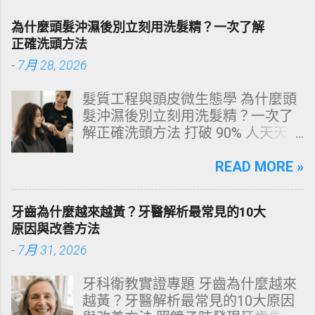
為什麼頭髮沖濕後別立刻用洗髮精？一次了解
正確洗頭方法
-
7月 28, 2026
髮質工程與頭皮微生態學 為什麼頭
髮沖濕後別立刻用洗髮精？一次了
解正確洗頭方法 打破 90% 人天天在
犯的頭皮毀滅式誤區！以理性的結
構化思維，拆解頭皮清潔的物理與
READ MORE »
化學底層邏輯，重塑發亮豐盈的健
康髮質。 💡 理性思維考題：你是否
牙齒為什麼越來越黃？牙醫解析最常見的10大
天天洗頭，頭皮卻依然半天就出
原因與改善方法
油、發癢，甚至掉髮嚴重？ 絕大多
-
7月 31, 2026
數人的頭皮問題，並不是洗髮精買
得不夠貴，而是「第一步就做錯
牙科衛教實證專題 牙齒為什麼越來
了」。當你蓮蓬頭剛淋濕頭髮，下
越黃？牙醫解析最常見的10大原因
一秒就把濃縮洗髮精直接抹在頭皮