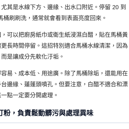
尤其是水線下方、邊緣、出水口附近。停留 20 到
用馬桶刷刷洗，通常就會看到表面亮度回來。
固，可以把廚房紙巾或衛生紙浸濕白醋，貼在馬桶黃
體更長時間停留。這招特別適合馬桶水線清潔，因為
，而是讓成分先軟化汙垢。
得容易、成本低、用途廣。除了馬桶除垢，還能用在
手台邊緣、蓮蓬頭噴孔。但要注意，白醋不適合和漂
這一點一定要分開處理。
打粉，負責鬆動髒污與處理異味