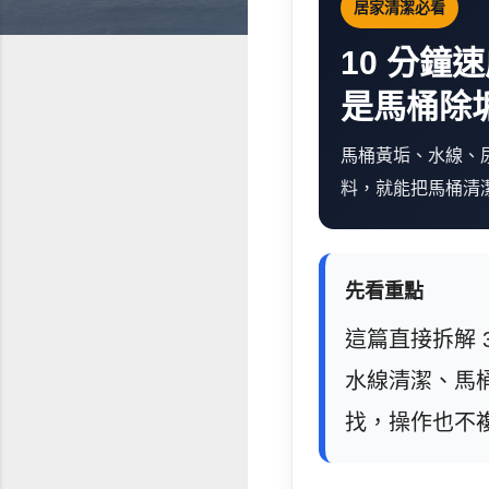
居家清潔必看
10 分鐘
是馬桶除
馬桶黃垢、水線、
料，就能把馬桶清
先看重點
這篇直接拆解 
水線清潔、馬
找，操作也不