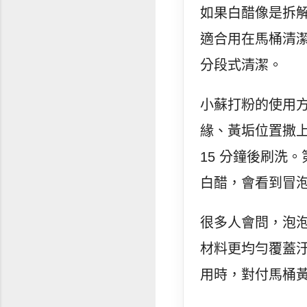
如果白醋像是拆
適合用在馬桶清
分段式清潔。
小蘇打粉的使用
緣、黃垢位置撒
15 分鐘後刷洗
白醋，會看到冒
很多人會問，泡
材料更均勻覆蓋
用時，對付馬桶