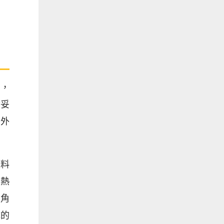
看，
穩妥
易外
飲料
是熱
險角
成的