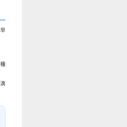
完早
問
一種
蛋
、滴