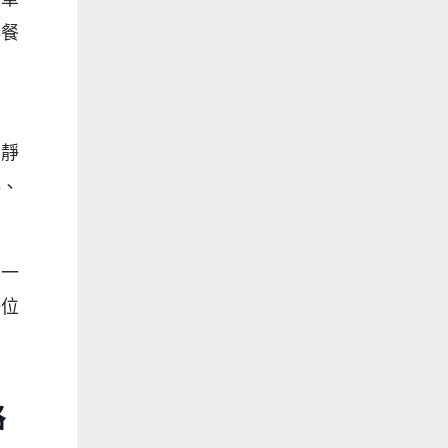
早餐
切
在靜
料、
喝一
一位
略