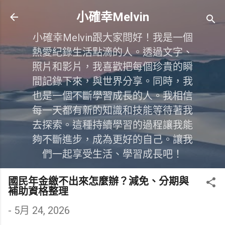
跳到主要內容
小確幸Melvin
小確幸Melvin跟大家問好！我是一個
熱愛紀錄生活點滴的人。透過文字、
照片和影片，我喜歡把每個珍貴的瞬
間記錄下來，與世界分享。同時，我
也是一個不斷學習成長的人。我相信
每一天都有新的知識和技能等待著我
去探索。這種持續學習的過程讓我能
夠不斷進步，成為更好的自己。讓我
們一起享受生活、學習成長吧！
國民年金繳不出來怎麼辦？減免、分期與
補助資格整理
-
5月 24, 2026