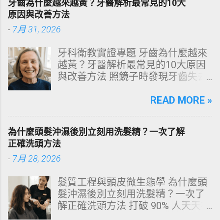
牙齒為什麼越來越黃？牙醫解析最常見的10大
原因與改善方法
-
7月 31, 2026
牙科衛教實證專題 牙齒為什麼越來
越黃？牙醫解析最常見的10大原因
與改善方法 照鏡子時發現牙齒失去
原有光澤，逐漸偏黃甚至發灰？本
文由專業牙科思維出發，深度剖析
READ MORE »
牙齒變色的生理機制、外源性與內
源性染色成因，並提供精準有效的
為什麼頭髮沖濕後別立刻用洗髮精？一次了解
改善與美白對策。 📋 文章快速導覽
正確洗頭方法
目錄 一、 牙齒顏色的生物學本質：
-
7月 28, 2026
琺瑯質與象牙質 二、 牙齒變黃的10
大關鍵原因剖析 三、 外源性 vs 內
髮質工程與頭皮微生態學 為什麼頭
源性變色的自我檢視 四、 5大專業
髮沖濕後別立刻用洗髮精？一次了
牙醫美白療程評估與比較 五、 避坑
解正確洗頭方法 打破 90% 人天天在
指南：破除3大網路美白偏方迷思
犯的頭皮毀滅式誤區！以理性的結
六、 打造抗黃防線：日常衛教與護