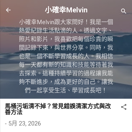
跳到主要內容
小確幸Melvin
小確幸Melvin跟大家問好！我是一個
熱愛紀錄生活點滴的人。透過文字、
照片和影片，我喜歡把每個珍貴的瞬
間記錄下來，與世界分享。同時，我
也是一個不斷學習成長的人。我相信
每一天都有新的知識和技能等待著我
去探索。這種持續學習的過程讓我能
夠不斷進步，成為更好的自己。讓我
們一起享受生活、學習成長吧！
馬桶污垢清不掉？常見錯誤清潔方式與改
善方法
-
5月 23, 2026