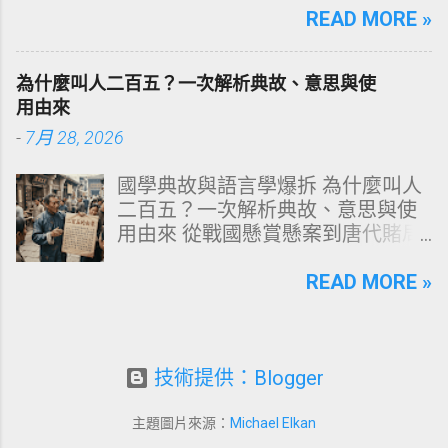
構化思維，拆解頭皮清潔的物理與
READ MORE »
理策略 一、 牙齒顏色的生物學本
化學底層邏輯，重塑發亮豐盈的健
質：琺瑯質與象牙質 要理解牙齒為
康髮質。 💡 理性思維考題：你是否
何泛黃，首先必須釐清牙齒的硬組
為什麼叫人二百五？一次解析典故、意思與使
天天洗頭，頭皮卻依然半天就出
織構造。牙齒最外層是由高度鈣化
用由來
油、發癢，甚至掉髮嚴重？ 絕大多
的透明或半透明組織組成的 琺瑯質
-
7月 28, 2026
數人的頭皮問題，並不是洗髮精買
（Enamel，又稱牙釉質） ，而包裹
得不夠貴，而是「第一步就做錯
在琺瑯質內層的則是微黃色的 象牙
國學典故與語言學爆拆 為什麼叫人
了」。當你蓮蓬頭剛淋濕頭髮，下
質（Dentin，又稱牙本質） 。 💡 生
二百五？一次解析典故、意思與使
一秒就把濃縮洗髮精直接抹在頭皮
理學核心觀念 健康自然的牙齒本來
用由來 從戰國懸賞懸案到唐代賭局
上時，你已經親手觸發了一連串破
就不是純白色。琺瑯質越半透明，
牌九，深度剖析這個傳承千年的日
壞頭皮屏障的化學反應。本文將透
內層象牙質的淡黃色澤就越容易透
常用語。一次拆解歷史真相、心理
READ MORE »
過嚴密的邏輯分析，為你解構正確
出來。當琺瑯質因磨損變薄、或是
機制與現代應用範式！ ⏱️ 深度閱讀
洗頭順序與高效護理機制。 📌 文章
外層堆積色素時，牙齒發黃的視覺
時間：12 分鐘 🧠 邏輯思維拆解 📜
快速導覽目錄 一、 盲點剖析：沖濕
感受就會大幅顯現。 許多人誤以為
四大權威典故 📌 本文快速導覽目錄
立刻塗洗髮精，為何是毀髮災難？
潔白的牙齒才代表健康，事實上完
一、「二百五」的核心意思與語境
技術提供：Blogger
二、 關鍵核心：「預洗（Pre-
全雪白的牙齒多半經過人工美白處
場景 二、典故一：戰國蘇秦刺殺案
Wash）」的物理學與生物學底層邏
理。然而，當牙齒呈現異常的暗
與千金賞金 三、典故二：古代貨幣
輯 三、 高效演算法：NT策略家的
主題圖片來源：
Michael Elkan
黃、褐色甚至灰斑時，往往代表著