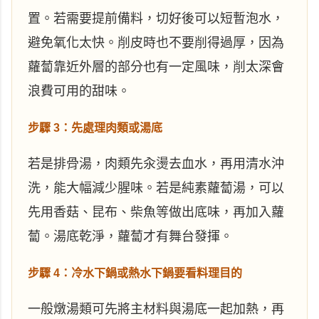
置。若需要提前備料，切好後可以短暫泡水，
避免氧化太快。削皮時也不要削得過厚，因為
蘿蔔靠近外層的部分也有一定風味，削太深會
浪費可用的甜味。
步驟 3：先處理肉類或湯底
若是排骨湯，肉類先汆燙去血水，再用清水沖
洗，能大幅減少腥味。若是純素蘿蔔湯，可以
先用香菇、昆布、柴魚等做出底味，再加入蘿
蔔。湯底乾淨，蘿蔔才有舞台發揮。
步驟 4：冷水下鍋或熱水下鍋要看料理目的
一般燉湯類可先將主材料與湯底一起加熱，再