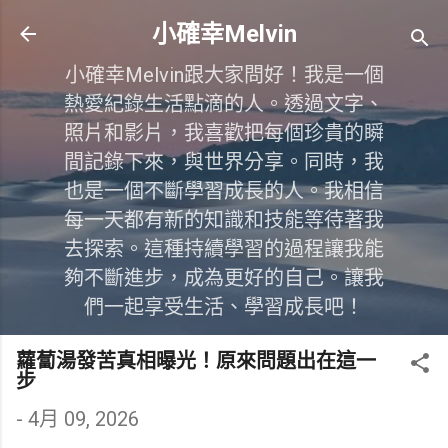
跳到主要內容
小確幸Melvin
小確幸Melvin跟大家問好！我是一個
熱愛紀錄生活點滴的人。透過文字、
照片和影片，我喜歡把每個珍貴的瞬
間記錄下來，與世界分享。同時，我
也是一個不斷學習成長的人。我相信
每一天都有新的知識和技能等待著我
去探索。這種持續學習的過程讓我能
夠不斷進步，成為更好的自己。讓我
們一起享受生活、學習成長吧！
蘿蔔湯發苦真相曝光！原來問題出在這一
步
-
4月 09, 2026