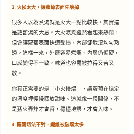
3. 火候太大，讓蘿蔔表面先壞掉
很多人以為煮湯就是火大一點比較快，其實這
是蘿蔔湯的大忌。大火滾煮雖然看起來熱鬧，
但會讓蘿蔔表面快速受損，內部卻還沒均勻熟
透。這樣一來，外層容易煮爛、內層仍偏硬，
口感變得不一致，味道也容易被拉得又苦又
散。
你真正需要的是「小火慢煨」，讓蘿蔔在穩定
的溫度裡慢慢釋放甜味。這就像一段關係，不
是猛火轟炸才會香，穩穩地煨，才會入味。
4. 蘿蔔切法不對，纖維被破壞太多