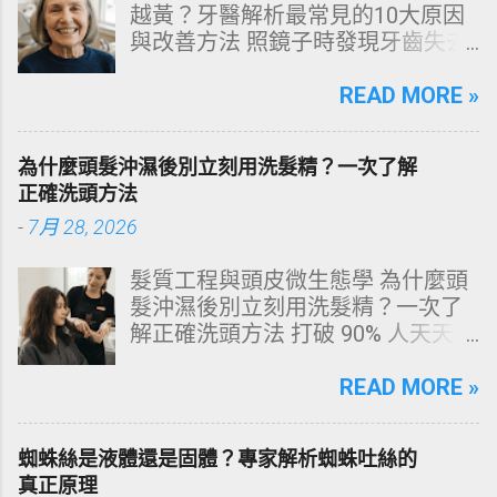
越黃？牙醫解析最常見的10大原因
與改善方法 照鏡子時發現牙齒失去
原有光澤，逐漸偏黃甚至發灰？本
文由專業牙科思維出發，深度剖析
READ MORE »
牙齒變色的生理機制、外源性與內
源性染色成因，並提供精準有效的
為什麼頭髮沖濕後別立刻用洗髮精？一次了解
改善與美白對策。 📋 文章快速導覽
正確洗頭方法
目錄 一、 牙齒顏色的生物學本質：
-
7月 28, 2026
琺瑯質與象牙質 二、 牙齒變黃的10
大關鍵原因剖析 三、 外源性 vs 內
髮質工程與頭皮微生態學 為什麼頭
源性變色的自我檢視 四、 5大專業
髮沖濕後別立刻用洗髮精？一次了
牙醫美白療程評估與比較 五、 避坑
解正確洗頭方法 打破 90% 人天天在
指南：破除3大網路美白偏方迷思
犯的頭皮毀滅式誤區！以理性的結
六、 打造抗黃防線：日常衛教與護
構化思維，拆解頭皮清潔的物理與
READ MORE »
理策略 一、 牙齒顏色的生物學本
化學底層邏輯，重塑發亮豐盈的健
質：琺瑯質與象牙質 要理解牙齒為
康髮質。 💡 理性思維考題：你是否
何泛黃，首先必須釐清牙齒的硬組
蜘蛛絲是液體還是固體？專家解析蜘蛛吐絲的
天天洗頭，頭皮卻依然半天就出
織構造。牙齒最外層是由高度鈣化
真正原理
油、發癢，甚至掉髮嚴重？ 絕大多
的透明或半透明組織組成的 琺瑯質