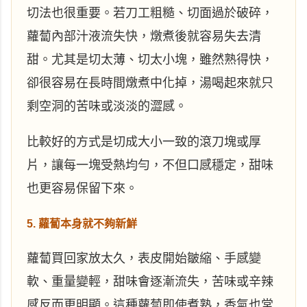
切法也很重要。若刀工粗糙、切面過於破碎，
蘿蔔內部汁液流失快，燉煮後就容易失去清
甜。尤其是切太薄、切太小塊，雖然熟得快，
卻很容易在長時間燉煮中化掉，湯喝起來就只
剩空洞的苦味或淡淡的澀感。
比較好的方式是切成大小一致的滾刀塊或厚
片，讓每一塊受熱均勻，不但口感穩定，甜味
也更容易保留下來。
5. 蘿蔔本身就不夠新鮮
蘿蔔買回家放太久，表皮開始皺縮、手感變
軟、重量變輕，甜味會逐漸流失，苦味或辛辣
感反而更明顯。這種蘿蔔即使煮熟，香氣也常