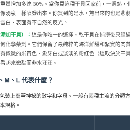
重量增加多達 30%。當你買這種干貝回家煎，一遇熱，
會像湧泉一樣噴發出來。你買到的是水，煎出來的也是悲
常雪白、表面有不自然的反光。
這是你唯一的選擇。乾干貝在捕撈後只經
無添加干貝）：
任何化學藥劑。它們保留了最純粹的海洋鮮甜和緊實的肉
帶有微微的米黃色、象牙白或淡淡的粉紅色（這取決於干
面看起來微黏而非水汪汪。
0、M、L 代表什麼？
包裝上寫著神祕的數字和字母。一般有兩種主流的分類
本規格。