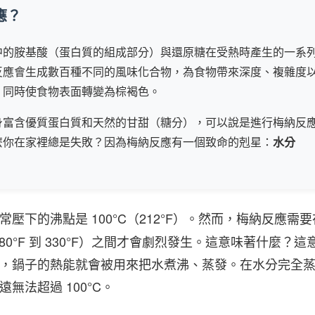
應？
中的胺基酸（蛋白質的組成部分）與還原糖在受熱時產生的一系
反應會生成數百種不同的風味化合物，為食物帶來深度、複雜度
，同時使食物表面轉變為棕褐色。
身富含優質蛋白質和天然的甘甜（糖分），可以說是進行梅納反
麼你在家裡總是失敗？因為梅納反應有一個致命的剋星：
水分
常壓下的沸點是 100°C（212°F）。然而，梅納反應需
°C（280°F 到 330°F）之間才會劇烈發生。這意味著什麼？這
，鍋子的熱能就會被用來把水煮沸、蒸發。在水分完全
無法超過 100°C。