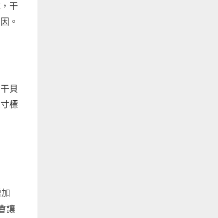
乾，干
原因。
，干貝
尺寸標
」
增加
會讓