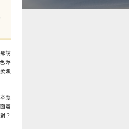
。
，那誘
色澤
感柔嫩
原本應
面蒼
不對？