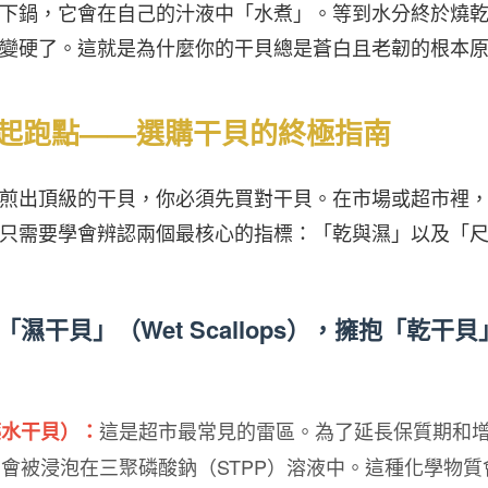
下鍋，它會在自己的汁液中「水煮」。等到水分終於燒
變硬了。這就是為什麼你的干貝總是蒼白且老韌的根本
起跑點——選購干貝的終極指南
煎出頂級的干貝，你必須先買對干貝。在市場或超市裡
只需要學會辨認兩個最核心的指標：「乾與濕」以及「
「濕干貝」（Wet Scallops），擁抱「乾干貝
這是超市最常見的雷區。為了延長保質期和
藥水干貝）：
會被浸泡在三聚磷酸鈉（STPP）溶液中。這種化學物質