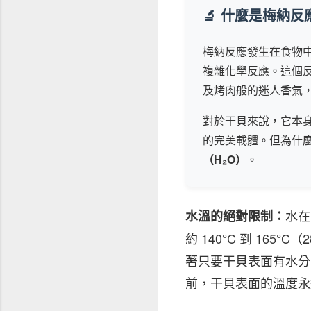
🔬 什麼是梅納反
梅納反應發生在食物
複雜化學反應。這個
及烤肉般的迷人香氣
對於干貝來說，它本
的完美載體。但為什
（H₂O）
。
水在
水溫的絕對限制：
約 140°C 到 165
著只要干貝表面有水分
前，干貝表面的溫度永遠