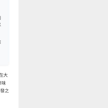
列
以
應
要在大
意味
蒸發之