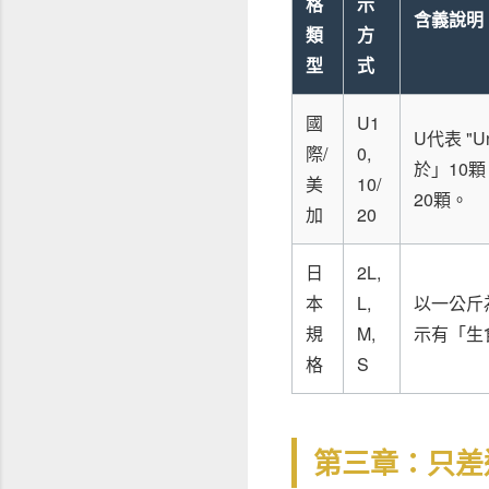
格
示
含義說明
類
方
型
式
國
U1
U代表 "
際/
0,
於」10顆
美
10/
20顆。
加
20
日
2L,
本
L,
以一公斤
規
M,
示有「生
格
S
第三章：只差