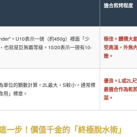
適合煎烤程度
Under"。U10表示一磅（約450g）裡面「少
極佳。體積大
，也就是巨無霸等級。10/20表示一磅有10-
受高溫，外焦
嫩。
優良。L或2L
為單位的顆數計算。2L最大，S較小。通常標
最適合作為乾
食用」標章。
菜。
這一步！價值千金的「終極脫水術」