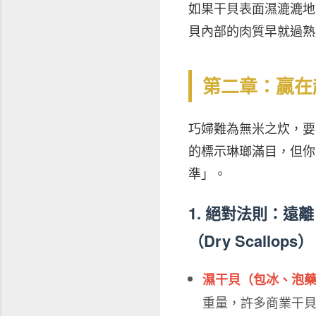
如果干貝表面濕漉漉地
貝內部的肉質早就過熟
第二章：贏在
巧婦難為無米之炊，要
的標示琳瑯滿目，但你
準」。
1. 絕對法則：遠離
（Dry Scallops）
濕干貝（包冰、泡
重量，許多商業干貝