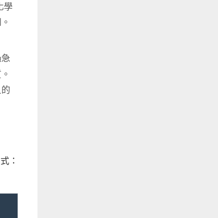
化學
劇。
過急
質。
貝的
方式：