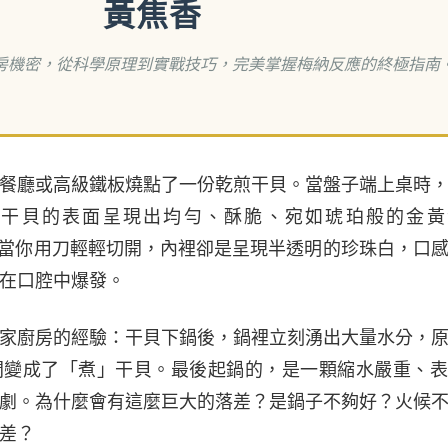
黃焦香
房機密，從科學原理到實戰技巧，完美掌握梅納反應的終極指南
餐廳或高級鐵板燒點了一份乾煎干貝。當盤子端上桌時
，干貝的表面呈現出均勻、酥脆、宛如琥珀般的金黃
st），而當你用刀輕輕切開，內裡卻是呈現半透明的珍珠白，口
在口腔中爆發。
家廚房的經驗：干貝下鍋後，鍋裡立刻湧出大量水分，
間變成了「煮」干貝。最後起鍋的，是一顆縮水嚴重、表
劇。為什麼會有這麼巨大的落差？是鍋子不夠好？火候
差？