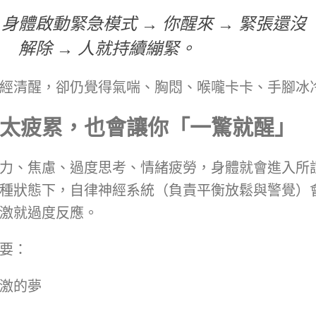
 身體啟動緊急模式 → 你醒來 → 緊張還沒
解除 → 人就持續繃緊。
經清醒，卻仍覺得氣喘、胸悶、喉嚨卡卡、手腳冰
太疲累，也會讓你「一驚就醒」
力、焦慮、過度思考、情緒疲勞，身體就會進入所
種狀態下，自律神經系統（負責平衡放鬆與警覺）
激就過度反應。
要：
激的夢