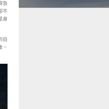
得急
卻不
是身
到自
後，