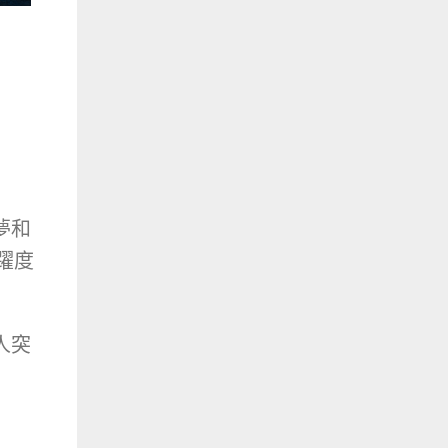
夢和
躍度
人突