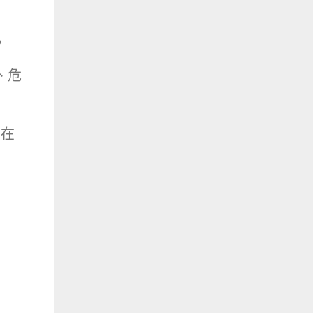
現
、危
，在