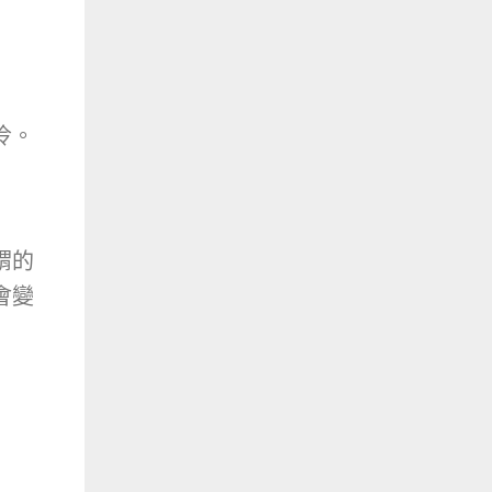
冷。
謂的
會變