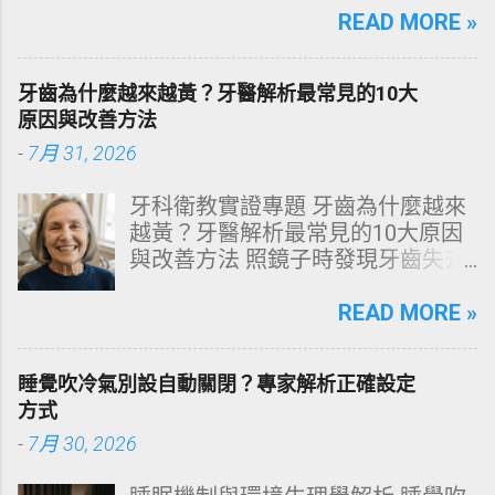
構化思維，拆解頭皮清潔的物理與
READ MORE »
化學底層邏輯，重塑發亮豐盈的健
康髮質。 💡 理性思維考題：你是否
牙齒為什麼越來越黃？牙醫解析最常見的10大
天天洗頭，頭皮卻依然半天就出
原因與改善方法
油、發癢，甚至掉髮嚴重？ 絕大多
-
7月 31, 2026
數人的頭皮問題，並不是洗髮精買
得不夠貴，而是「第一步就做錯
牙科衛教實證專題 牙齒為什麼越來
了」。當你蓮蓬頭剛淋濕頭髮，下
越黃？牙醫解析最常見的10大原因
一秒就把濃縮洗髮精直接抹在頭皮
與改善方法 照鏡子時發現牙齒失去
上時，你已經親手觸發了一連串破
原有光澤，逐漸偏黃甚至發灰？本
壞頭皮屏障的化學反應。本文將透
文由專業牙科思維出發，深度剖析
READ MORE »
過嚴密的邏輯分析，為你解構正確
牙齒變色的生理機制、外源性與內
洗頭順序與高效護理機制。 📌 文章
源性染色成因，並提供精準有效的
快速導覽目錄 一、 盲點剖析：沖濕
睡覺吹冷氣別設自動關閉？專家解析正確設定
改善與美白對策。 📋 文章快速導覽
立刻塗洗髮精，為何是毀髮災難？
方式
目錄 一、 牙齒顏色的生物學本質：
二、 關鍵核心：「預洗（Pre-
-
7月 30, 2026
琺瑯質與象牙質 二、 牙齒變黃的10
Wash）」的物理學與生物學底層邏
大關鍵原因剖析 三、 外源性 vs 內
輯 三、 高效演算法：NT策略家的