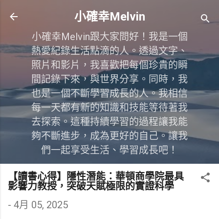
跳到主要內容
小確幸Melvin
小確幸Melvin跟大家問好！我是一個
熱愛紀錄生活點滴的人。透過文字、
照片和影片，我喜歡把每個珍貴的瞬
間記錄下來，與世界分享。同時，我
也是一個不斷學習成長的人。我相信
每一天都有新的知識和技能等待著我
去探索。這種持續學習的過程讓我能
夠不斷進步，成為更好的自己。讓我
們一起享受生活、學習成長吧！
【讀書心得】隱性潛能：華頓商學院最具
影響力教授，突破天賦極限的實證科學
-
4月 05, 2025