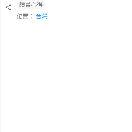
讀書心得
位置：
台灣
留
言