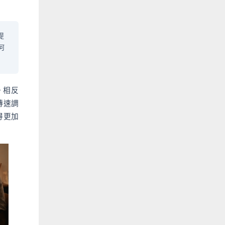
提
何
。相反
轉速調
得更加