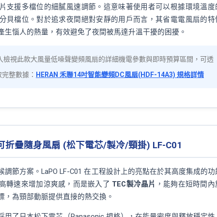
片支援多檔位的細膩風速調節。這意味著使用者可以根據環境溫度
分貝檔位。對於追求夜間絕對安靜的用戶而言，其省電電風扇的特
產生惱人的熱量，有效避免了夜間被馬達升溫干擾的困擾。
入檢視此款大風量低噪聲變頻風扇的詳細機電參數與即時預算區間，可透
取完整數據：
HERAN 禾聯14吋智能變頻DC風扇(HDF-14A3) 規格詳情
速可折疊隨身風扇 (松下電芯/製冷/頸掛) LF-C01
調節方案。LaPO LF-C01 在工程設計上的亮點在於其高度集成的功
高轉速來增加涼爽感，而是嵌入了
TEC製冷晶片
，能夠在短時間內
標，為頸部動脈提供直接的熱交換。
用了日本松下電芯（Panasonic 規格），在能量密度與釋放穩定性