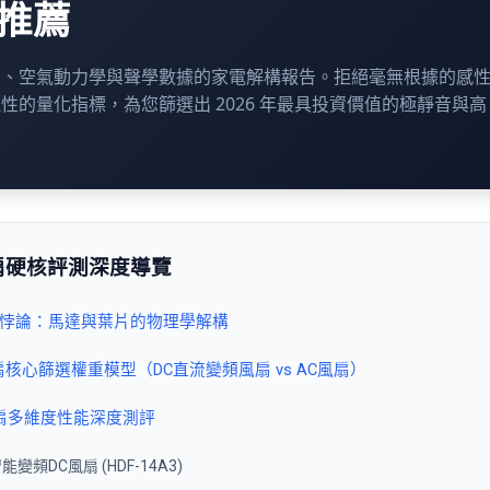
推薦
學、空氣動力學與聲學數據的家電解構報告。拒絕毫無根據的感
性的量化指標，為您篩選出 2026 年最具投資價值的極靜音與高
。
風扇硬核評測深度導覽
突悖論：馬達與葉片的物理學解構
風扇核心篩選權重模型（DC直流變頻風扇 vs AC風扇）
風扇多維度性能深度測評
智能變頻DC風扇 (HDF-14A3)