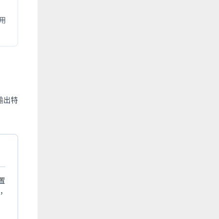
用
輸出特
置
，