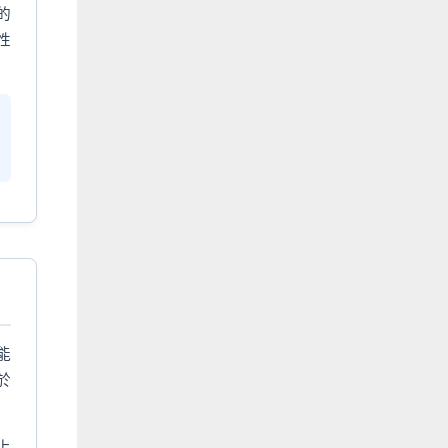
的
性
能
於
上