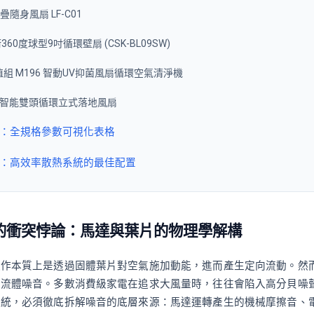
折疊隨身風扇 LF-C01
技術360度球型9吋循環壁扇 (CSK-BL09SW)
力家超值組 M196 智動UV抑菌風扇循環空氣清淨機
用-智能雙頭循環立式落地風扇
陣：全規格參數可視化表格
徑：高效率散熱系統的最佳配置
的衝突悖論：馬達與葉片的物理學解構
運作本質上是透過固體葉片對空氣施加動能，進而產生定向流動。然
的流體噪音。多數消費級家電在追求大風量時，往往會陷入高分貝噪
系統，必須徹底拆解噪音的底層來源：馬達運轉產生的機械摩擦音、