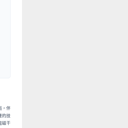
而，伴
聲的技
電磁干