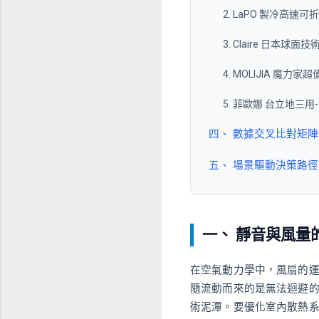
2. LaPO 製冷高速可
3. Claire 日本球面
4. MOLIJIA 魔
5. 菲歐娜 台立地三
四、 數據交叉比對矩
五、 場景驅動決策路
一、 靜音與風量
在空氣動力學中，風扇的
隨流動而來的是無法迴避
術泥潭。要優化室內散熱