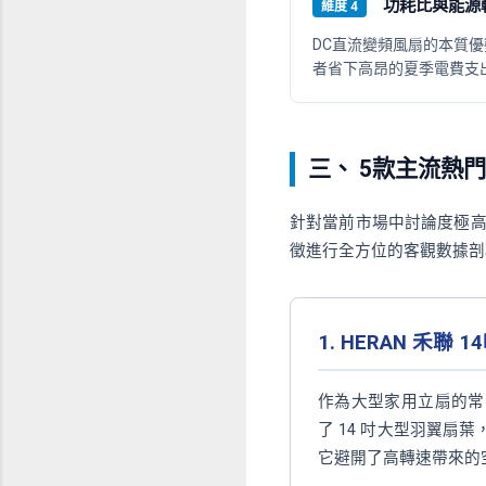
功耗比與能源轉換
維度 4
DC直流變頻風扇的本質
者省下高昂的夏季電費支
三、 5款主流熱
針對當前市場中討論度極
徵進行全方位的客觀數據剖
1. HERAN 禾聯 
作為大型家用立扇的常
了 14 吋大型羽翼
它避開了高轉速帶來的