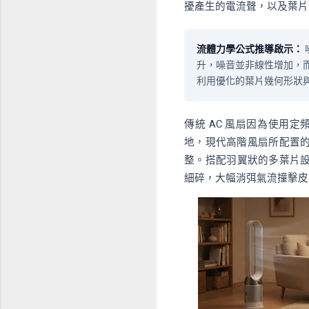
擾產生的電流聲，以及葉片
流體力學公式推導啟示：
升，噪音並非線性增加，而
利用優化的葉片幾何形狀
傳統 AC 風扇因為使用
地，現代高階風扇所配置
整。搭配羽翼狀的多葉片
細碎，大幅消弭氣流撞擊皮