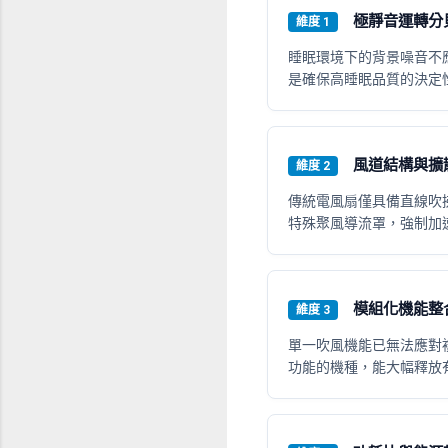
極靜音運轉分貝 
維度 1
睡眠環境下的背景噪音不應
是確保高睡眠品質的決定
風道結構與擴散
維度 2
傳統電風扇僅具備直線吹
特殊聚風導流罩，強制加
模組化機能整合 
維度 3
單一吹風機能已無法應對複
功能的機種，能大幅釋放