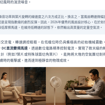
切風時的湍流噪音。
噪音功率與葉片旋轉的線速度之六次方成正比。換言之，當風扇轉速微幅
是呈現指數級的劇烈反彈。因此，2026年優秀的風扇設計核心，在於如
與低摩擦馬達，在維持低轉速的狀態下，依然輸出高質量的定量空氣流。
定頻交流電，轉速調控粗糙，在低檔位時仍具備極高的初始機械震動
的
DC直流變頻馬達
，透過數位電路精準控制電流，實現了微米級的
設計（例如7葉片或特殊球面切角葉片），能夠將大塊的空氣團切割
膚時的衝擊感，進而達到極靜音的物理成效。