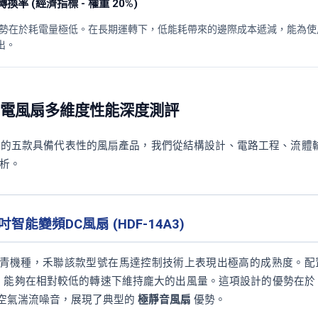
率 (經濟指標 - 權重 20%)
優勢在於耗電量極低。在長期運轉下，低能耗帶來的邊際成本遞減，能為使
出。
門電風扇多維度性能深度測評
高的五款具備代表性的風扇產品，我們從結構設計、電路工程、流體
析。
14吋智能變頻DC風扇 (HDF-14A3)
青機種，禾聯該款型號在馬達控制技術上表現出極高的成熟度。配
扇葉，能夠在相對較低的轉速下維持龐大的出風量。這項設計的優勢在於
空氣湍流噪音，展現了典型的
極靜音風扇
優勢。