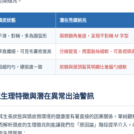
初期徵兆。
頭皮狀態
潛在禿頭前兆
平滑、對稱，多為圓弧形
兩側額角後退，呈現不對稱 M 字型
筆直纖細，可見毛囊密度高
分線變寬，周圍髮絲細軟、可直視頭
粗細均勻，硬挺度一致
前額與頭頂髮質明顯比後腦勺細軟
境生理特徵與潛在異常出油警訊
其生長狀態與頭皮微環境的健康度有著直接的因果關係。單純觀
而解析頭皮的生理徵兆則能讓我們在「原因論」階段提早介入。
皮生理質變：