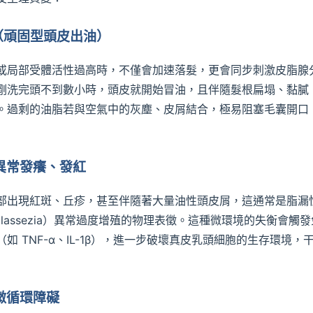
進（頑固型頭皮出油）
或局部受體活性過高時，不僅會加速落髮，更會同步刺激皮脂腺
剛洗完頭不到數小時，頭皮就開始冒油，且伴隨髮根扁塌、黏膩
。過剩的油脂若與空氣中的灰塵、皮屑結合，極易阻塞毛囊開口
與異常發癢、發紅
部出現紅斑、丘疹，甚至伴隨著大量油性頭皮屑，這通常是脂漏
lassezia）異常過度增殖的物理表徵。這種微環境的失衡會觸發
如 TNF-α、IL-1β），進一步破壞真皮乳頭細胞的生存環境，
與微循環障礙