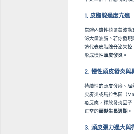
1. 皮脂腺過度亢
當體內雄性荷爾蒙波動
泌大量油脂。若你發現
這代表皮脂腺分泌失控
形成慢性
頭皮發炎
。
2. 慢性頭皮發炎
持續性的頭皮發癢、局
皮膚炎或馬拉色菌（Ma
疫反應，釋放發炎因子（
正常的
頭髮生長週期
。
3. 頭皮張力過大