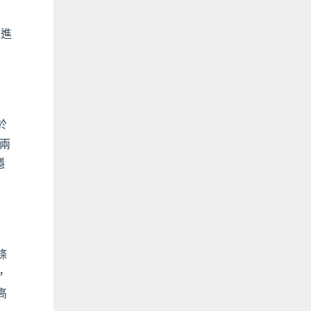
）進
於
角兩
隱
條
，
高