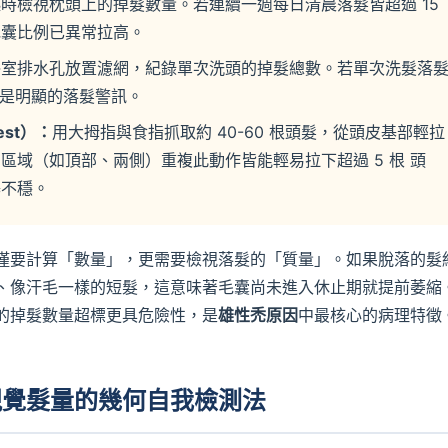
時檢視枕頭上的掉髮數量。若連續一週每日清晨落髮皆超過 15
毛囊比例已異常拉高。
浴室排水孔放置濾網，紀錄單次洗頭的掉髮總數。若單次洗髮落
，即是明顯的落髮警訊。
est）：
用大拇指與食指抓取約 40-60 根頭髮，從頭皮基部輕拉
區域（如頂部、兩側）重複此動作皆能輕易拉下超過 5 根 頭
基不穩。
僅要計算「數量」，更需要檢視落髮的「質量」。如果脫落的髮
、像汗毛一樣的短髮，這意味著毛囊尚未進入休止期就提前萎縮
的掉髮數量超標更具危險性，是
雄性禿原因
中最核心的病理特徵
視覺髮量的幾何自我檢測法