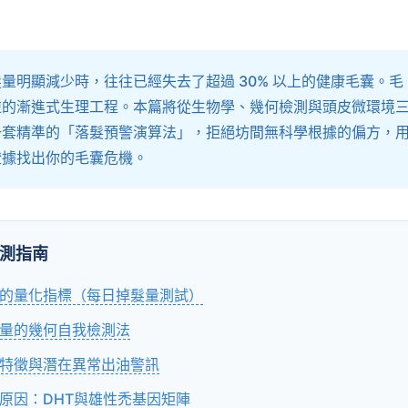
量明顯減少時，往往已經失去了超過 30% 以上的健康毛囊。毛
逆的漸進式生理工程。本篇將從生物學、幾何檢測與頭皮微環境
一套精準的「落髮預警演算法」，拒絕坊間無科學根據的偏方，
證據找出你的毛囊危機。
測指南
的量化指標（每日掉髮量測試）
量的幾何自我檢測法
特徵與潛在異常出油警訊
原因：DHT與雄性禿基因矩陣