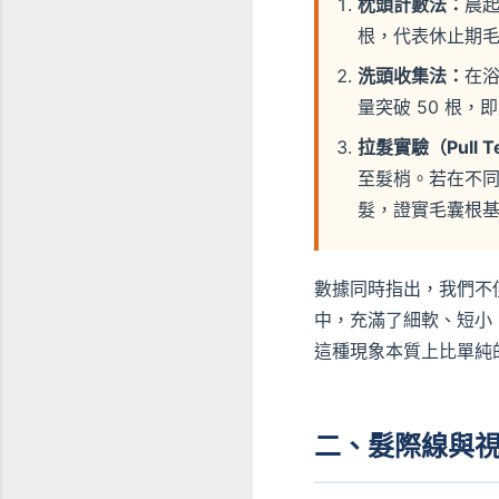
枕頭計數法：
晨起
根，代表休止期
洗頭收集法：
在
量突破 50 根
拉髮實驗（Pull T
至髮梢。若在不同
髮，證實毛囊根
數據同時指出，我們不
中，充滿了細軟、短小
這種現象本質上比單純
二、髮際線與