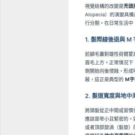
視覺結構的改變是
禿頭
Alopecia）的演變
行分期。在日常生活中
1. 髮際線後退與 
前額毛囊對雄性荷爾蒙
眉毛上方。正常情況下，
側開始向後侵蝕，形成明
蔽，這正是典型的
M字
2. 髮道寬度與地
將頭髮從正中間或習慣
應該是窄小且緊密的。
或者頂部旋渦（髮旋）