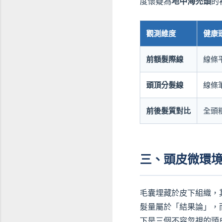
度懷疑為
地中海禿頭
的
觀測維度
健康
前額髮際線
線條
頭頂分髮線
線條
前後髮質對比
全頭
三、頭皮微環
毛囊埋藏於皮下組織，
髮量屬於「結果論」，
下是三個不容忽視的頭