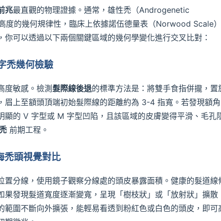
前兆
最直觀的物理證據。通常，雄性禿（Androgenetic
具備高度的幾何規律性，臨床上依據諾伍德量表（Norwood Scale
，你可以透過以下兩個關鍵區域的幾何學變化進行交叉比對：
M 字禿幾何檢驗
高度敏感。檢測
髮際線後退
的標準方法是：將雙手食指併攏，置
眉上至額頭頂端初始髮際線的距離約為 3-4 指寬。若發現額
顯的 V 字型或 M 字型凹陷，且該區域的皮膚變得平滑、毛孔
禿
前期工程。
中海禿頭視覺對比
位置分線，使用鏡子觀察分線處的頭皮暴露面積。健康的髮道線
如果發現髮道寬度逐漸變寬，呈現「樹枝狀」或「放射狀」擴散
的範圍不斷向外擴張，能輕易看透到粉紅色或白色的頭皮，即可