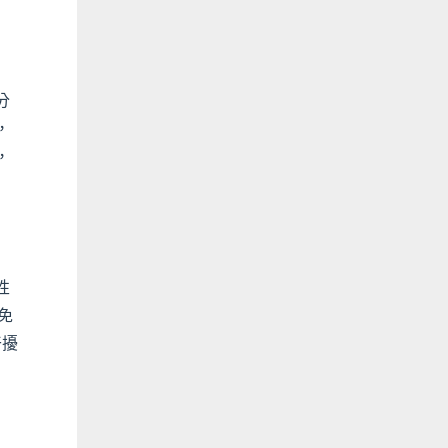
分
，
，
性
免
干擾