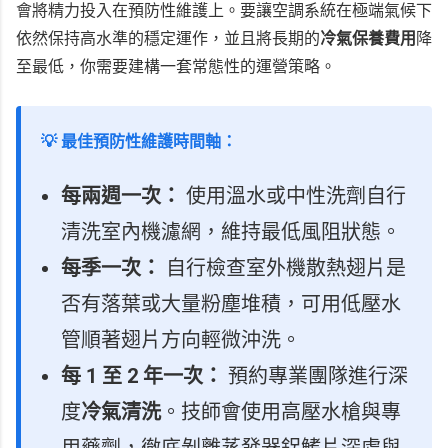
會將精力投入在預防性維護上。要讓空調系統在極端氣候下
依然保持高水準的穩定運作，並且將長期的
冷氣保養費用
降
至最低，你需要建構一套常態性的運營策略。
💡 最佳預防性維護時間軸：
每兩週一次：
使用溫水或中性洗劑自行
清洗室內機濾網，維持最低風阻狀態。
每季一次：
自行檢查室外機散熱翅片是
否有落葉或大量粉塵堆積，可用低壓水
管順著翅片方向輕微沖洗。
每 1 至 2 年一次：
預約專業團隊進行深
度
冷氣清洗
。技師會使用高壓水槍與專