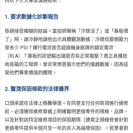
持以下三大專業溝通框架：
1. 要求數據化診斷報告
拒絕接受模糊的結論。當技師聲稱「冷媒沒了」或「基板壞
了」時，請冷靜地請他出示具體觀測數據：冷媒低壓側壓力
是多少 PSI？運行電流是否超過機身銘牌的額定電流
（RLA）？基板的訊號輸出端是否有正常電壓？真正具備技
術底蘊的工程師，會非常樂意展示他們的儀器數據，因為這
是他們專業價值的體現。
2. 釐清保固條款的法律邊界
口頭承諾在法律上極難舉證。在同意支付任何款項進行維修
前，必須確保維修單據上明確載明更換零件的規格、品牌，
以及針對該特定維修項目的保固期限（通常正規維修會針對
更換零件提供半個月至一年的非人為損壞保固）。若業者對