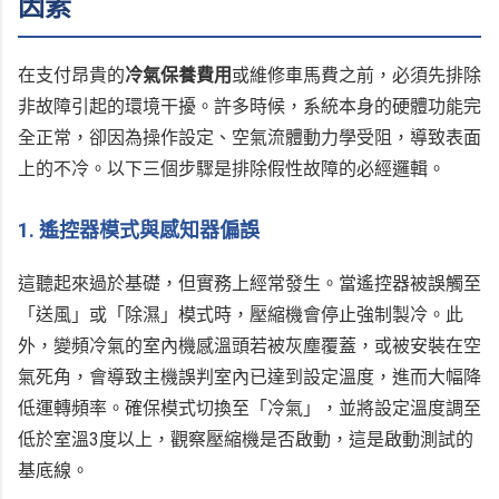
因素
在支付昂貴的
冷氣保養費用
或維修車馬費之前，必須先排除
非故障引起的環境干擾。許多時候，系統本身的硬體功能完
全正常，卻因為操作設定、空氣流體動力學受阻，導致表面
上的不冷。以下三個步驟是排除假性故障的必經邏輯。
1. 遙控器模式與感知器偏誤
這聽起來過於基礎，但實務上經常發生。當遙控器被誤觸至
「送風」或「除濕」模式時，壓縮機會停止強制製冷。此
外，變頻冷氣的室內機感溫頭若被灰塵覆蓋，或被安裝在空
氣死角，會導致主機誤判室內已達到設定溫度，進而大幅降
低運轉頻率。確保模式切換至「冷氣」，並將設定溫度調至
低於室溫3度以上，觀察壓縮機是否啟動，這是啟動測試的
基底線。