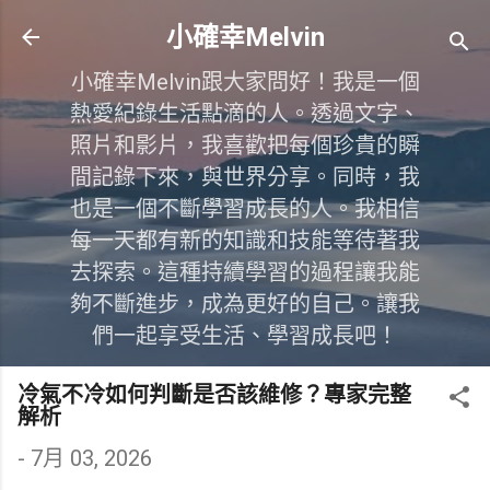
跳到主要內容
小確幸Melvin
小確幸Melvin跟大家問好！我是一個
熱愛紀錄生活點滴的人。透過文字、
照片和影片，我喜歡把每個珍貴的瞬
間記錄下來，與世界分享。同時，我
也是一個不斷學習成長的人。我相信
每一天都有新的知識和技能等待著我
去探索。這種持續學習的過程讓我能
夠不斷進步，成為更好的自己。讓我
們一起享受生活、學習成長吧！
冷氣不冷如何判斷是否該維修？專家完整
解析
-
7月 03, 2026