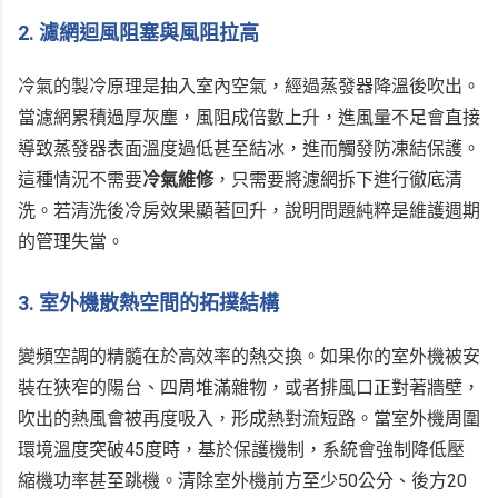
2. 濾網迴風阻塞與風阻拉高
冷氣的製冷原理是抽入室內空氣，經過蒸發器降溫後吹出。
當濾網累積過厚灰塵，風阻成倍數上升，進風量不足會直接
導致蒸發器表面溫度過低甚至結冰，進而觸發防凍結保護。
這種情況不需要
冷氣維修
，只需要將濾網拆下進行徹底清
洗。若清洗後冷房效果顯著回升，說明問題純粹是維護週期
的管理失當。
3. 室外機散熱空間的拓撲結構
變頻空調的精髓在於高效率的熱交換。如果你的室外機被安
裝在狹窄的陽台、四周堆滿雜物，或者排風口正對著牆壁，
吹出的熱風會被再度吸入，形成熱對流短路。當室外機周圍
環境溫度突破45度時，基於保護機制，系統會強制降低壓
縮機功率甚至跳機。清除室外機前方至少50公分、後方20