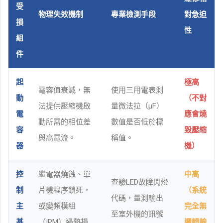
受
物理失效機制
專業檢測手段
對急迫
損
性
組
件
起
極高
電容值衰減，無
使用三用電表測
動
（不對
法提供壓縮機啟
量微法拉（μF）
電
應會燒
動所需的相位差
數值是否低於標
容
毀壓縮
與高電流。
稱值。
器
機）
控
繼電器燒蝕、單
中高
查驗LED故障閃燈
制
片機程序鎖死，
（系統
代碼，量測輸出
主
或變頻模組
完全無
至室外機的訊號
基
（IPM）過熱損
邏輯輸