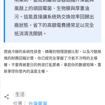
用藥劑，徹底剝離蒸發器鋁鰭片深處與
風鼓上的頑固霉菌、生物膜與厚重油
污。這能直接讓系統熱交換效率回歸出
廠狀態，省下的高額電費通常足以完全
抵消清洗開銷。
透過冷靜的系統性排查、精確的物理證據比對、以及冷酷無
情的財務回報計算，你已經完全掌握了冷氣不冷時的主導
權。不要再被夏日的熱浪打亂節奏，拿起你的數據矩陣，重
新掌控你室內的溫度主權。
生活
位置：
台灣臺灣