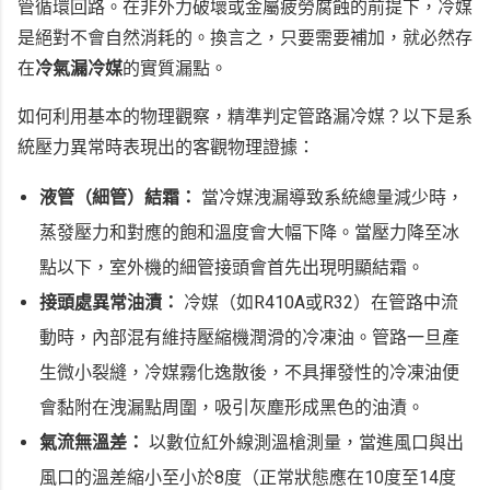
管循環回路。在非外力破壞或金屬疲勞腐蝕的前提下，冷媒
是絕對不會自然消耗的。換言之，只要需要補加，就必然存
在
冷氣漏冷媒
的實質漏點。
如何利用基本的物理觀察，精準判定管路漏冷媒？以下是系
統壓力異常時表現出的客觀物理證據：
液管（細管）結霜：
當冷媒洩漏導致系統總量減少時，
蒸發壓力和對應的飽和溫度會大幅下降。當壓力降至冰
點以下，室外機的細管接頭會首先出現明顯結霜。
接頭處異常油漬：
冷媒（如R410A或R32）在管路中流
動時，內部混有維持壓縮機潤滑的冷凍油。管路一旦產
生微小裂縫，冷媒霧化逸散後，不具揮發性的冷凍油便
會黏附在洩漏點周圍，吸引灰塵形成黑色的油漬。
氣流無溫差：
以數位紅外線測溫槍測量，當進風口與出
風口的溫差縮小至小於8度（正常狀態應在10度至14度