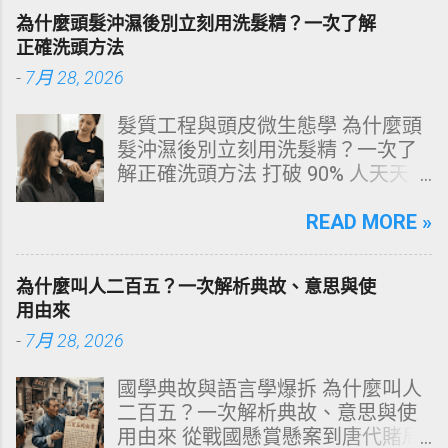
源性染色成因，並提供精準有效的
為什麼頭髮沖濕後別立刻用洗髮精？一次了解
改善與美白對策。 📋 文章快速導覽
正確洗頭方法
目錄 一、 牙齒顏色的生物學本質：
-
7月 28, 2026
琺瑯質與象牙質 二、 牙齒變黃的10
大關鍵原因剖析 三、 外源性 vs 內
髮質工程與頭皮微生態學 為什麼頭
源性變色的自我檢視 四、 5大專業
髮沖濕後別立刻用洗髮精？一次了
牙醫美白療程評估與比較 五、 避坑
解正確洗頭方法 打破 90% 人天天在
指南：破除3大網路美白偏方迷思
犯的頭皮毀滅式誤區！以理性的結
六、 打造抗黃防線：日常衛教與護
構化思維，拆解頭皮清潔的物理與
READ MORE »
理策略 一、 牙齒顏色的生物學本
化學底層邏輯，重塑發亮豐盈的健
質：琺瑯質與象牙質 要理解牙齒為
康髮質。 💡 理性思維考題：你是否
何泛黃，首先必須釐清牙齒的硬組
為什麼叫人二百五？一次解析典故、意思與使
天天洗頭，頭皮卻依然半天就出
織構造。牙齒最外層是由高度鈣化
用由來
油、發癢，甚至掉髮嚴重？ 絕大多
的透明或半透明組織組成的 琺瑯質
-
7月 28, 2026
數人的頭皮問題，並不是洗髮精買
（Enamel，又稱牙釉質） ，而包裹
得不夠貴，而是「第一步就做錯
在琺瑯質內層的則是微黃色的 象牙
國學典故與語言學爆拆 為什麼叫人
了」。當你蓮蓬頭剛淋濕頭髮，下
質（Dentin，又稱牙本質） 。 💡 生
二百五？一次解析典故、意思與使
一秒就把濃縮洗髮精直接抹在頭皮
理學核心觀念 健康自然的牙齒本來
用由來 從戰國懸賞懸案到唐代賭局
上時，你已經親手觸發了一連串破
就不是純白色。琺瑯質越半透明，