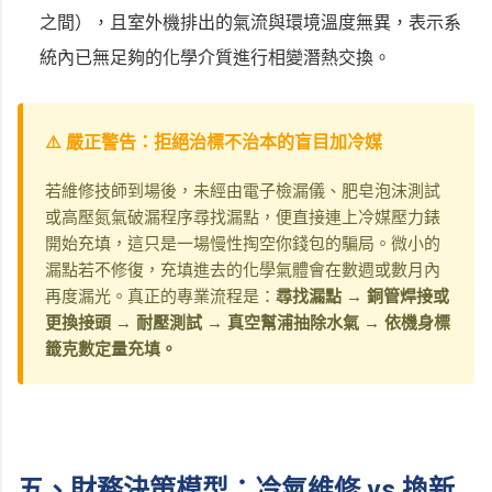
之間），且室外機排出的氣流與環境溫度無異，表示系
統內已無足夠的化學介質進行相變潛熱交換。
⚠️ 嚴正警告：拒絕治標不治本的盲目加冷媒
若維修技師到場後，未經由電子檢漏儀、肥皂泡沫測試
或高壓氮氣破漏程序尋找漏點，便直接連上冷媒壓力錶
開始充填，這只是一場慢性掏空你錢包的騙局。微小的
漏點若不修復，充填進去的化學氣體會在數週或數月內
再度漏光。真正的專業流程是：
尋找漏點 → 銅管焊接或
更換接頭 → 耐壓測試 → 真空幫浦抽除水氣 → 依機身標
籤克數定量充填。
五、財務決策模型：冷氣維修 vs 換新