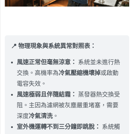
📍 物理現象與系統異常對照表：
風速正常但毫無涼意：
系統並未進行熱
交換。高機率為
冷氣壓縮機壞掉
或啟動
電容失效。
風速極弱且伴隨結霜：
蒸發器熱交換受
阻。主因為濾網被灰塵嚴重堵塞，需要
深度
冷氣清洗
。
室外機運轉不到三分鐘即跳脫：
系統觸