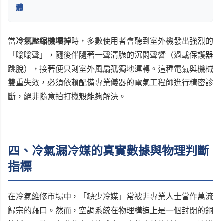
體
當
冷氣壓縮機壞掉
時，多數使用者會聽到室外機發出強烈的
「嗡嗡聲」，隨後伴隨著一聲清脆的沉悶聲響（過載保護器
跳脫），接著便只剩室外風扇孤獨地運轉。這種電氣與機械
雙重失效，必須依賴配備專業儀器的電氣工程師進行精密診
斷，絕非隨意拍打機殼能夠解決。
四、冷氣漏冷媒的真實數據與物理判斷
指標
在冷氣維修市場中，「缺少冷媒」常被非專業人士當作萬流
歸宗的藉口。然而，空調系統在物理構造上是一個封閉的銅