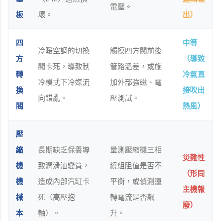
電壓。
板
壞。
出）
四
中等
冷暖空調的切換
觸摸四方閥前後
方
（導致
閥卡死，導致制
管路溫差，或施
轉
冷氣直
冷模式下冷媒流
加外部強磁、電
換
接吹出
向錯亂。
壓測試。
閥
熱風）
壓
縮
長期缺乏保養導
量測壓縮機三相
災難性
機
致潤滑油變質，
繞組阻值是否不
（形同
機
造成內部汽缸卡
平衡，或偵測運
主機報
械
死（高壓抱
轉電流是否飆
廢）
本
軸）。
升。