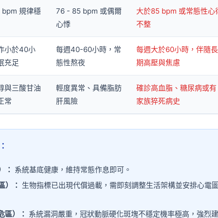
75 bpm 規律穩
76 - 85 bpm 或偶爾
大於85 bpm 或常態性心
心悸
不整
作小於40小
每週40-60小時，常
每週大於60小時，伴隨長
眠充足
態性熬夜
期高壓與焦慮
醇與三酸甘油
輕度異常、具備脂肪
確診高血脂、糖尿病或有
正常
肝風險
家族猝死病史
斷：
間）：
系統基底健康，維持常態作息即可。
示區）：
生物指標已出現代償過載，需即刻調整生活架構並安排心電
高危區）：
系統漏洞嚴重，冠狀動脈硬化斑塊不穩定機率極高，強烈