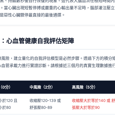
黑、持續數秒後自行恢復的現象。這代表大腦血流在極短時間內
。當心臟出現短暫停搏或嚴重的心輸出量不足時，腦部灌注壓立
是惡性心臟驟停最直接的最後通牒。
機制：心血管健康自我評估矩陣
康風險，建立量化的自我評估模型是必然步驟。透過下方的積分
心血管承載力進行實證診斷。請根據近三個月的真實生理數據進
（0分）
中風險（2分）
高風險（5分）
於120 且
收縮壓120-139 或
收縮壓大於等於140 或 
小於80
舒張壓80-89
張壓大於等於90