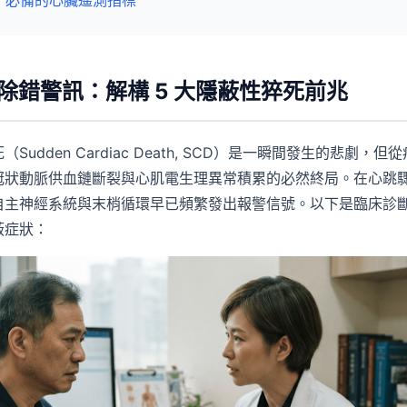
蹤：必備的心臟遙測指標
的除錯警訊：解構 5 大隱蔽性猝死前兆
udden Cardiac Death, SCD）是一瞬間發生的悲劇，但
冠狀動脈供血鏈斷裂與心肌電生理異常積累的必然終局。在心跳
自主神經系統與末梢循環早已頻繁發出報警信號。以下是臨床診
蔽症狀：