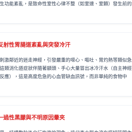
生功能紊亂，是致命性室性心律不整（如室速、室顫）發生前的
：反射性胃腸道紊亂與突發冷汗
刺激鄰近的迷走神經，引發嚴重的噁心、嘔吐、胃灼熱等類似急
這類消化道症狀伴隨著額頭、手心大量冒出冰冷汗水（自主神經
反應），這是高度危急的心血管缺血訊號，而非單純的食物中
：一過性黑朦與不明原因暈夾