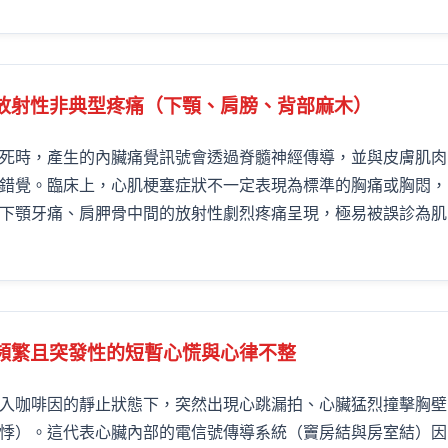
：放射性非典型疼痛（下顎、肩膀、背部麻木）
死時，產生的內臟痛覺訊號會透過脊髓神經傳導，並與皮膚肌肉
錯覺。臨床上，心肌梗塞症狀不一定表現為標準的胸痛或胸悶，
下顎牙痛、肩胛骨中間的放射性劇烈疼痛呈現，極易被誤診為肌
：頻繁且突發性的短暫心慌與心律不整
入咖啡因的靜止狀態下，突然出現心跳漏拍、心臟猛烈撞擊胸壁
悸）。這代表心臟內部的電信號傳導系統（竇房結與房室結）因