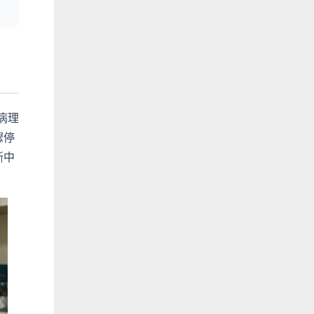
從病理
驟停
斷中