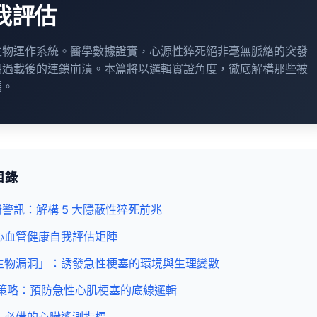
我評估
生物運作系統。醫學數據證實，心源性猝死絕非毫無脈絡的突發
期過載後的連鎖崩潰。本篇將以邏輯實證角度，徹底解構那些被
碼。
目錄
錯警訊：解構 5 大隱蔽性猝死前兆
：心血管健康自我評估矩陣
「生物漏洞」：誘發急性梗塞的環境與生理變數
阻斷策略：預防急性心肌梗塞的底線邏輯