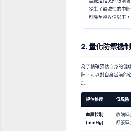
黑朦是指突然眼前發
發生了毀滅性的中斷
刻降至臨界值以下，
2. 量化防禦
為了精確預估自身的健
陣，可以對自身當前的
加：
評估維度
低風險
血壓控制
收縮壓小
(mmHg)
舒張壓