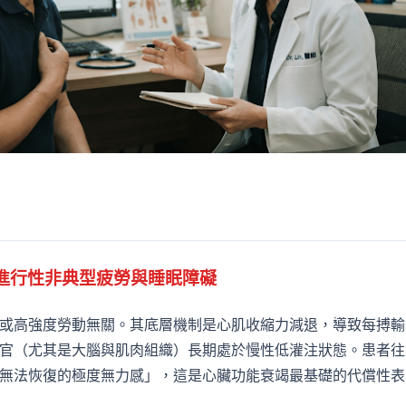
：進行性非典型疲勞與睡眠障礙
或高強度勞動無關。其底層機制是心肌收縮力減退，導致每搏輸
官（尤其是大腦與肌肉組織）長期處於慢性低灌注狀態。患者往
無法恢復的極度無力感」，這是心臟功能衰竭最基礎的代償性表