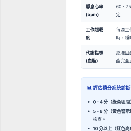
靜息心率
60 - 
(bpm)
定
工作超載
每週工
度
時，睡
代謝指標
總膽固
(血脂)
酯完全
📊 評估積分系統診
0 - 4 分（綠色區
5 - 9 分（黃色警
檢查。
10 分以上（紅色