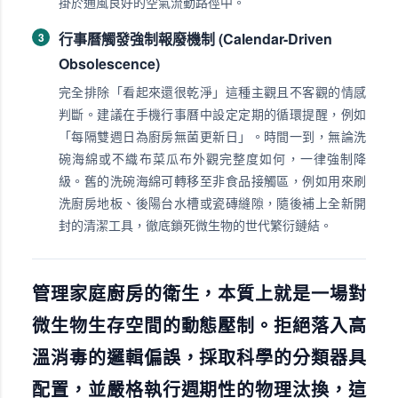
掛於通風良好的空氣流動路徑中。
行事曆觸發強制報廢機制 (Calendar-Driven
3
Obsolescence)
完全排除「看起來還很乾淨」這種主觀且不客觀的情感
判斷。建議在手機行事曆中設定定期的循環提醒，例如
「每隔雙週日為廚房無菌更新日」。時間一到，無論洗
碗海綿或不織布菜瓜布外觀完整度如何，一律強制降
級。舊的洗碗海綿可轉移至非食品接觸區，例如用來刷
洗廚房地板、後陽台水槽或瓷磚縫隙，隨後補上全新開
封的清潔工具，徹底鎖死微生物的世代繁衍鏈結。
管理家庭廚房的衛生，本質上就是一場對
微生物生存空間的動態壓制。拒絕落入高
溫消毒的邏輯偏誤，採取科學的分類器具
配置，並嚴格執行週期性的物理汰換，這