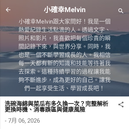
跳到主要內容
小確幸Melvin
小確幸Melvin跟大家問好！我是一個
熱愛紀錄生活點滴的人。透過文字、
照片和影片，我喜歡把每個珍貴的瞬
間記錄下來，與世界分享。同時，我
也是一個不斷學習成長的人。我相信
每一天都有新的知識和技能等待著我
去探索。這種持續學習的過程讓我能
夠不斷進步，成為更好的自己。讓我
們一起享受生活、學習成長吧！
洗碗海綿與菜瓜布多久換一次？完整解析
更換時機、消毒誤區與健康風險
-
7月 06, 2026