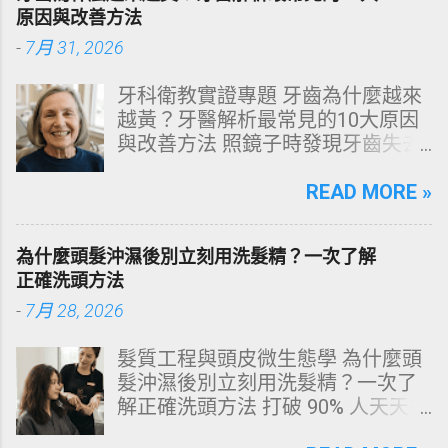
原因與改善方法
-
7月 31, 2026
牙科衛教實證專題 牙齒為什麼越來
越黃？牙醫解析最常見的10大原因
與改善方法 照鏡子時發現牙齒失去
原有光澤，逐漸偏黃甚至發灰？本
文由專業牙科思維出發，深度剖析
READ MORE »
牙齒變色的生理機制、外源性與內
源性染色成因，並提供精準有效的
為什麼頭髮沖濕後別立刻用洗髮精？一次了解
改善與美白對策。 📋 文章快速導覽
正確洗頭方法
目錄 一、 牙齒顏色的生物學本質：
-
7月 28, 2026
琺瑯質與象牙質 二、 牙齒變黃的10
大關鍵原因剖析 三、 外源性 vs 內
髮質工程與頭皮微生態學 為什麼頭
源性變色的自我檢視 四、 5大專業
髮沖濕後別立刻用洗髮精？一次了
牙醫美白療程評估與比較 五、 避坑
解正確洗頭方法 打破 90% 人天天在
指南：破除3大網路美白偏方迷思
犯的頭皮毀滅式誤區！以理性的結
六、 打造抗黃防線：日常衛教與護