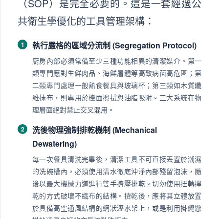
（SOP）是完全必要的。這是一套經過公
共衛生學優化的工具管理架構：
執行嚴格的區域分流制 (Segregation Protocol)
1
廚房內部必須常備至少三種功能相異的清潔媒介。第一
類專門應對生鮮肉品、海鮮屠體等高致病菌高危區；第
二類專門處理一般熟食餐具與玻璃杯；第三類如木質纖
維抹布，則專用於檯面擦拭與油脂吸附。三大系統在物
理層面絕對禁止交叉混用。
洗後物理強制排乾機制 (Mechanical
2
Dewatering)
每一次餐具清洗完畢後，清潔工具不可直接丟置於潮濕
的洗碗槽內。必須使用清水徹底沖淨內部殘留泡沫，隨
後以最大機械力道進行雙手擠壓排乾。切勿使用扭轉擰
乾的方式破壞不織布的結構。擠乾後，應將其立體放置
於具備高空通風結構的網狀瀝水架上，或是利用掛繩懸