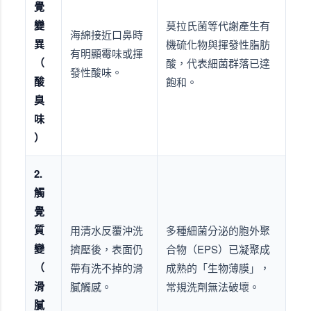
覺
變
莫拉氏菌等代謝產生有
海綿接近口鼻時
異
機硫化物與揮發性脂肪
有明顯霉味或揮
（
酸，代表細菌群落已達
發性酸味。
酸
飽和。
臭
味
）
2.
觸
覺
質
用清水反覆沖洗
多種細菌分泌的胞外聚
變
擠壓後，表面仍
合物（EPS）已凝聚成
（
帶有洗不掉的滑
成熟的「生物薄膜」，
滑
膩觸感。
常規洗劑無法破壞。
膩