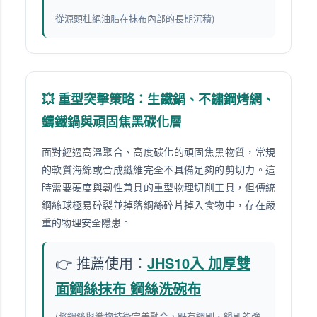
從源頭杜絕油脂在抹布內部的長期沉積)
💥 重型突擊策略：生鐵鍋、不鏽鋼烤網、
鑄鐵鍋與頑固焦黑碳化層
面對經過高溫聚合、高度碳化的頑固焦黑物質，常規
的軟質海綿或合成纖維完全不具備足夠的剪切力。這
時需要硬度與韌性兼具的重型物理切削工具，但傳統
鋼絲球極易碎裂並掉落鋼絲碎片掉入食物中，存在嚴
重的物理安全隱患。
👉 推薦使用：
JHS10入 加厚雙
面鋼絲抹布 鋼絲洗碗布
(將鋼絲與織物技術完美融合，既有鋼刷、鍋刷的強