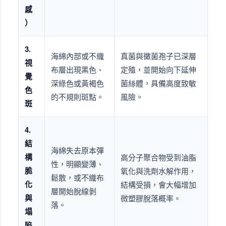
感
）
3.
海綿內部或不織
真菌與黴菌孢子已深層
視
布層出現黑色、
定殖，並開始向下延伸
覺
深綠色或黃褐色
菌絲體，具備高度致敏
色
的不規則斑點。
風險。
斑
4.
結
海綿失去原本彈
構
高分子聚合物受到油脂
性，明顯變薄、
脆
氧化與洗劑水解作用，
鬆散，或不織布
化
結構受損，會大幅增加
層開始脫線剝
與
微塑膠脫落概率。
落。
塌
陷