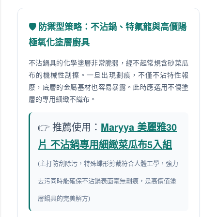
🛡️ 防禦型策略：不沾鍋、特氟龍與高價陽
極氧化塗層廚具
不沾鍋具的化學塗層非常脆弱，經不起常規含砂菜瓜
布的機械性刮擦。一旦出現劃痕，不僅不沾特性報
廢，底層的金屬基材也容易暴露。此時應選用不傷塗
層的專用細緻不織布。
👉 推薦使用：
Maryya 美麗雅30
片 不沾鍋專用細緻菜瓜布5入組
(主打防刮除污，特殊蝶形剪裁符合人體工學，強力
去污同時能確保不沾鍋表面毫無劃痕，是高價值塗
層鍋具的完美解方)