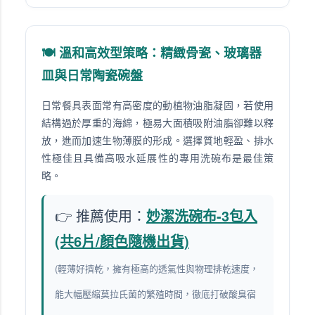
🍽️ 溫和高效型策略：精緻骨瓷、玻璃器
皿與日常陶瓷碗盤
日常餐具表面常有高密度的動植物油脂凝固，若使用
結構過於厚重的海綿，極易大面積吸附油脂卻難以釋
放，進而加速生物薄膜的形成。選擇質地輕盈、排水
性極佳且具備高吸水延展性的專用洗碗布是最佳策
略。
👉 推薦使用：
妙潔洗碗布-3包入
(共6片/顏色隨機出貨)
(輕薄好擠乾，擁有極高的透氣性與物理排乾速度，
能大幅壓縮莫拉氏菌的繁殖時間，徹底打破酸臭宿