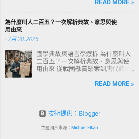
構化思維，拆解頭皮清潔的物理與
READ MORE »
理策略 一、 牙齒顏色的生物學本
化學底層邏輯，重塑發亮豐盈的健
質：琺瑯質與象牙質 要理解牙齒為
康髮質。 💡 理性思維考題：你是否
何泛黃，首先必須釐清牙齒的硬組
為什麼叫人二百五？一次解析典故、意思與使
天天洗頭，頭皮卻依然半天就出
織構造。牙齒最外層是由高度鈣化
用由來
油、發癢，甚至掉髮嚴重？ 絕大多
的透明或半透明組織組成的 琺瑯質
-
7月 28, 2026
數人的頭皮問題，並不是洗髮精買
（Enamel，又稱牙釉質） ，而包裹
得不夠貴，而是「第一步就做錯
在琺瑯質內層的則是微黃色的 象牙
國學典故與語言學爆拆 為什麼叫人
了」。當你蓮蓬頭剛淋濕頭髮，下
質（Dentin，又稱牙本質） 。 💡 生
二百五？一次解析典故、意思與使
一秒就把濃縮洗髮精直接抹在頭皮
理學核心觀念 健康自然的牙齒本來
用由來 從戰國懸賞懸案到唐代賭局
上時，你已經親手觸發了一連串破
就不是純白色。琺瑯質越半透明，
牌九，深度剖析這個傳承千年的日
壞頭皮屏障的化學反應。本文將透
內層象牙質的淡黃色澤就越容易透
常用語。一次拆解歷史真相、心理
READ MORE »
過嚴密的邏輯分析，為你解構正確
出來。當琺瑯質因磨損變薄、或是
機制與現代應用範式！ ⏱️ 深度閱讀
洗頭順序與高效護理機制。 📌 文章
外層堆積色素時，牙齒發黃的視覺
時間：12 分鐘 🧠 邏輯思維拆解 📜
快速導覽目錄 一、 盲點剖析：沖濕
感受就會大幅顯現。 許多人誤以為
四大權威典故 📌 本文快速導覽目錄
立刻塗洗髮精，為何是毀髮災難？
潔白的牙齒才代表健康，事實上完
一、「二百五」的核心意思與語境
技術提供：Blogger
二、 關鍵核心：「預洗（Pre-
全雪白的牙齒多半經過人工美白處
場景 二、典故一：戰國蘇秦刺殺案
Wash）」的物理學與生物學底層邏
理。然而，當牙齒呈現異常的暗
與千金賞金 三、典故二：古代貨幣
輯 三、 高效演算法：NT策略家的
主題圖片來源：
Michael Elkan
黃、褐色甚至灰斑時，往往代表著
單位「半吊子」的衰減 四、典故
「雙重洗髮黃金公式」 四、 全流程
生活習慣的影響或口腔內部的警