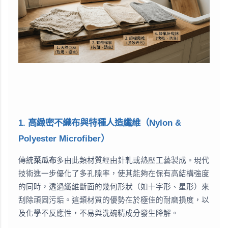
1. 高緻密不織布與特種人造纖維（Nylon &
Polyester Microfiber）
傳統
菜瓜布
多由此類材質經由針軋或熱壓工藝製成。現代
技術進一步優化了多孔隙率，使其能夠在保有高結構強度
的同時，透過纖維斷面的幾何形狀（如十字形、星形）來
刮除頑固污垢。這類材質的優勢在於極佳的耐磨損度，以
及化學不反應性，不易與洗碗精成分發生降解。