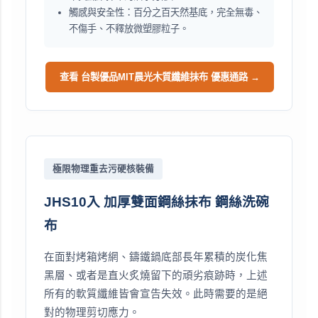
觸感與安全性：百分之百天然基底，完全無毒、
不傷手、不釋放微塑膠粒子。
查看 台製優品MIT晨光木質纖維抹布 優惠通路 →
極限物理重去污硬核裝備
JHS10入 加厚雙面鋼絲抹布 鋼絲洗碗
布
在面對烤箱烤網、鑄鐵鍋底部長年累積的炭化焦
黑層、或者是直火炙燒留下的頑劣痕跡時，上述
所有的軟質纖維皆會宣告失效。此時需要的是絕
對的物理剪切應力。