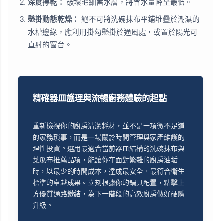
深度擰乾：
破壞毛細蓄水層，將含水量降至最低。
懸掛動態乾燥：
絕不可將洗碗抹布平鋪堆疊於潮濕的
水槽邊緣，應利用掛勾懸掛於通風處，或置於陽光可
直射的窗台。
精確器皿護理與流暢廚務體驗的起點
重新檢視你的廚房清潔耗材，並不是一項微不足道
的家務瑣事，而是一場關於時間管理與家產維護的
理性投資。選用最適合當前器皿結構的洗碗抹布與
菜瓜布推薦品項，能讓你在面對繁雜的廚房油垢
時，以最少的時間成本，達成最安全、最符合衛生
標準的卓越成果。立刻根據你的鍋具配置，點擊上
方優質通路鏈結，為下一階段的高效廚房做好硬體
升級。