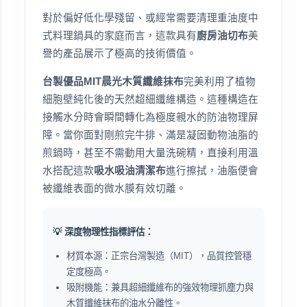
對於偏好低化學殘留、或經常需要清理重油度中
式料理鍋具的家庭而言，這款具有
廚房油切布
美
譽的產品展示了極高的技術價值。
台製優品MIT晨光木質纖維抹布
完美利用了植物
細胞壁純化後的天然超細纖維構造。這種構造在
接觸水分時會瞬間轉化為極度親水的防油物理屏
障。當你面對剛煎完牛排、滿是凝固動物油脂的
煎鍋時，甚至不需動用大量洗碗精，直接利用溫
水搭配這款
吸水吸油清潔布
進行擦拭，油脂便會
被纖維表面的微水膜有效切離。
💡 深度物理性指標評估：
材質本源：正宗台灣製造（MIT），品質控管穩
定度極高。
吸附機能：兼具超細纖維布的強效物理抓塵力與
木質纖維抹布的油水分離性。