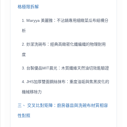
格極限拆解
1. Maryya 美麗雅：不沾鍋專用細緻菜瓜布結構分
析
2. 妙潔洗碗布：經典高緻密化纖編織的物理耐用
度
3. 台製優品MIT晨光：木質纖維天然油切效能驗證
4. JHS加厚雙面鋼絲抹布：重度油垢與焦黑炭化的
機械移除力
三、 交叉比對矩陣：廚房器皿與洗碗布材質相容
性對照