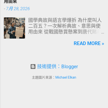
用由來
油、發癢，甚至掉髮嚴重？ 絕大多
的透明或半透明組織組成的 琺瑯質
-
7月 28, 2026
數人的頭皮問題，並不是洗髮精買
（Enamel，又稱牙釉質） ，而包裹
得不夠貴，而是「第一步就做錯
在琺瑯質內層的則是微黃色的 象牙
國學典故與語言學爆拆 為什麼叫人
了」。當你蓮蓬頭剛淋濕頭髮，下
質（Dentin，又稱牙本質） 。 💡 生
二百五？一次解析典故、意思與使
一秒就把濃縮洗髮精直接抹在頭皮
理學核心觀念 健康自然的牙齒本來
用由來 從戰國懸賞懸案到唐代賭局
上時，你已經親手觸發了一連串破
就不是純白色。琺瑯質越半透明，
牌九，深度剖析這個傳承千年的日
壞頭皮屏障的化學反應。本文將透
內層象牙質的淡黃色澤就越容易透
常用語。一次拆解歷史真相、心理
READ MORE »
過嚴密的邏輯分析，為你解構正確
出來。當琺瑯質因磨損變薄、或是
機制與現代應用範式！ ⏱️ 深度閱讀
洗頭順序與高效護理機制。 📌 文章
外層堆積色素時，牙齒發黃的視覺
時間：12 分鐘 🧠 邏輯思維拆解 📜
快速導覽目錄 一、 盲點剖析：沖濕
感受就會大幅顯現。 許多人誤以為
四大權威典故 📌 本文快速導覽目錄
立刻塗洗髮精，為何是毀髮災難？
潔白的牙齒才代表健康，事實上完
一、「二百五」的核心意思與語境
技術提供：Blogger
二、 關鍵核心：「預洗（Pre-
全雪白的牙齒多半經過人工美白處
場景 二、典故一：戰國蘇秦刺殺案
Wash）」的物理學與生物學底層邏
理。然而，當牙齒呈現異常的暗
與千金賞金 三、典故二：古代貨幣
輯 三、 高效演算法：NT策略家的
主題圖片來源：
Michael Elkan
黃、褐色甚至灰斑時，往往代表著
單位「半吊子」的衰減 四、典故
「雙重洗髮黃金公式」 四、 全流程
生活習慣的影響或口腔內部的警
三：唐代推牌九「二板五」博弈術
對比：正確洗頭與錯誤習慣的系統
訊。 二、 牙齒變黃的10大關鍵原因
語 五、典故四：百里奚賣身與古代
差異 五、 破除迷思：7 個被誤傳已
剖析 牙齒色素沉澱與結構改變可歸
科舉試考故事 六、語言學機制：為
久的洗髮常見陷阱 六、 頭皮健康自
納為十大關鍵因子，包含外在色素
何數字具備嘲諷屬性？ 七、現代職
測：建構個人化高效護髮工作流
附著與內在結構變化： 原因 01 ...