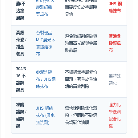
Maryya 美
必須維持洗劑接觸
龍/不
JHS 鋼
麗雅細緻
面硬度低於塗層臨
沾塗
絲抹布
菜瓜布
界值
層鍋
高級
台製優品
避免微細刮痕破壞
普通含
骨瓷 /
MIT晨光木
釉面高光感與金屬
砂菜瓜
描金
質纖維抹
裝飾層
布
餐具
布
304/3
妙潔洗碗
不鏽鋼無塗層懼怕
16 不
無特殊
布 / JHS鋼
問題，著重於重油
鏽鋼
禁忌
絲抹布
垢的高效刮除
鍋具
裸鑄
強力化
JHS 鋼絲
需快速刮除焦化澱
鐵鍋 /
學洗劑
抹布 (溫水
粉，但同時不破壞
碳鋼
配合化
無洗劑)
養鍋碳化油膜
鍋
纖