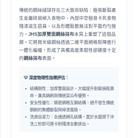
傳統的鋼絲絨球存在三大致命缺陷：極易斷裂產
生金屬碎屑掉入食物中、內部中空極易卡死食物
殘渣滋生惡臭、以及形體鬆散無法對平面均勻施
力。
JHS加厚雙面鋼絲抹布
本質上重塑了這個品
類。它將微米級鋼絲透過二維平面網格矩陣進行
一體化編織，形成了具備高度柔韌性卻硬度十足
的
鋼絲抹布
表面。
💡 深度物理性指標評估：
結構剛性：加厚雙面設計，大幅提升耐磨損耗壽
命，兼具鍋刷與傳統菜瓜布優勢。
安全性優化：精密網眼互鎖結構，絕不發生傳統
鋼刷的集體斷裂與掉渣風險。
洗滌自潔力：全通透網孔結構，置於水龍頭下沖
洗三秒即可將卡附殘渣全數排出。