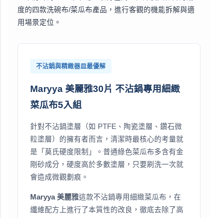
度的四款洗碗布/菜瓜布產品，進行客觀的機能拆解與適
用場景定位。
不沾鍋與精緻器皿最優解
Maryya 美麗雅30片 不沾鍋專用細緻
菜瓜布5入組
針對不沾鍋塗層（如 PTFE、陶瓷塗層、鑽石微
粒塗層）的擁有者而言，清潔時最核心的考量就
是「莫氏硬度限制」。普通綠色菜瓜布多含有金
剛砂成分，硬度高於多數塗層，只要刷洗一次就
會造成微觀劃痕。
Maryya 美麗雅
這款不沾鍋專用細緻菜瓜布，在
纖維配方上進行了本質性的改良，徹底去除了高