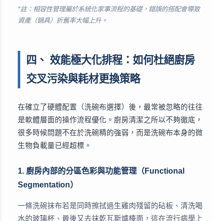
*註：相容性管理屬於系統化家事流程的基礎，錯誤的搭配會導致
資產（鍋具）折舊率大幅上升。
四、 效能極大化排程：如何杜絕廚房
交叉污染與耗材更換策略
在確立了硬體配置（洗碗布選擇）後，最常被忽略的往往
是軟體層面的操作流程優化。廚房清潔之所以不夠徹底，
很多時候問題不在於洗碗精的強弱，而是洗碗布本身的微
生物負載量已經超標。
1. 廚房內部的分區色彩與功能管理（Functional
Segmentation）
一條洗碗抹布若是同時擦拭過生雞肉殘留的砧板、清洗喝
水的玻璃杯、最後又去抹乾瓦斯爐檯面，這在流行病學上