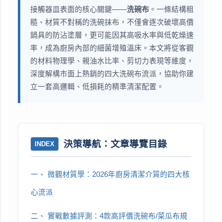
接觸器皿表面的核心關鍵——
洗碗布
。一條結構粗
糙、材質不對稱的洗碗抹布，不僅會逐次破壞高價
鍋具的防沾塗層，更可能因其高吸水率與低乾燥速
率，成為廚房內部的細菌增殖溫床。本文將從客觀
的材料物理學、親油水比率、剪切力表現等維度，
深度解構市面上熱銷的四大洗碗布流派，協助你建
立一套高邏輯、低損耗的精準清潔配置。
決策導航：文章導覽目錄
INDEX
一、 微觀材質學：2026年廚房清潔介質的四大核
心流派
二、 實戰數據評測：4款高評價洗碗布/菜瓜布規