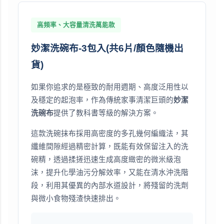
高頻率、大容量清洗萬能款
妙潔洗碗布-3包入(共6片/顏色隨機出
貨)
如果你追求的是極致的耐用週期、高度泛用性以
及穩定的起泡率，作為傳統家事清潔巨頭的
妙潔
洗碗布
提供了教科書等級的解決方案。
這款洗碗抹布採用高密度的多孔幾何編織法，其
纖維間隙經過精密計算，既能有效保留注入的洗
碗精，透過揉搓迅速生成高度緻密的微米級泡
沫，提升化學油污分解效率，又能在清水沖洗階
段，利用其優異的內部水道設計，將殘留的洗劑
與微小食物殘渣快速排出。