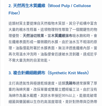
2. 天然再生木質纖維（Wood Pulp / Cellulose
Fiber）
這類材質主要提煉自天然植物木質部，其分子結構中富含
大量的親水性羥基。這項物理特性導致了一個關鍵性的物
理優勢：
天然油切效果
。當
木質纖維抹布
吸水飽和時，會
在纖維表面形成一層微觀的水膜，由於油水互不相溶的原
理，油脂僅能附著於水膜表面，無法滲透進纖維內部。當
再次用溫水沖洗時，油脂便會迅速被水流剝離，達成近乎
不需大量洗劑的自潔效能。
3. 複合針織細緻網布（Synthetic Knit Mesh）
主打高透氣性與極速乾燥速度。這類
洗碗布
通常摒棄了厚
重的海綿夾層，改採單層或雙層立體經編工法。由於沒有
海綿作為蓄水載體，其排水率接近95%以上，能徹底破壞
細菌與黴菌賴以生存的高濕度環境，是針對熱帶與亞熱帶