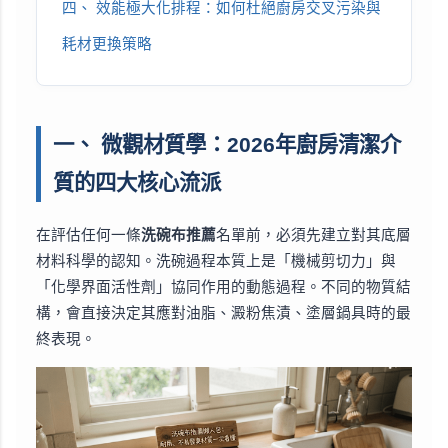
四、 效能極大化排程：如何杜絕廚房交叉污染與
耗材更換策略
一、 微觀材質學：2026年廚房清潔介
質的四大核心流派
在評估任何一條
洗碗布推薦
名單前，必須先建立對其底層
材料科學的認知。洗碗過程本質上是「機械剪切力」與
「化學界面活性劑」協同作用的動態過程。不同的物質結
構，會直接決定其應對油脂、澱粉焦漬、塗層鍋具時的最
終表現。