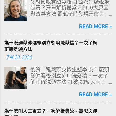
牙科衛教實證專題 牙齒為什麼越來
越黃？牙醫解析最常見的10大原因
與改善方法 照鏡子時發現牙齒失去
原有光澤，逐漸偏黃甚至發灰？本
文由專業牙科思維出發，深度剖析
READ MORE »
牙齒變色的生理機制、外源性與內
源性染色成因，並提供精準有效的
為什麼頭髮沖濕後別立刻用洗髮精？一次了解
改善與美白對策。 📋 文章快速導覽
正確洗頭方法
目錄 一、 牙齒顏色的生物學本質：
-
7月 28, 2026
琺瑯質與象牙質 二、 牙齒變黃的10
大關鍵原因剖析 三、 外源性 vs 內
髮質工程與頭皮微生態學 為什麼頭
源性變色的自我檢視 四、 5大專業
髮沖濕後別立刻用洗髮精？一次了
牙醫美白療程評估與比較 五、 避坑
解正確洗頭方法 打破 90% 人天天在
指南：破除3大網路美白偏方迷思
犯的頭皮毀滅式誤區！以理性的結
六、 打造抗黃防線：日常衛教與護
構化思維，拆解頭皮清潔的物理與
READ MORE »
理策略 一、 牙齒顏色的生物學本
化學底層邏輯，重塑發亮豐盈的健
質：琺瑯質與象牙質 要理解牙齒為
康髮質。 💡 理性思維考題：你是否
何泛黃，首先必須釐清牙齒的硬組
為什麼叫人二百五？一次解析典故、意思與使
天天洗頭，頭皮卻依然半天就出
織構造。牙齒最外層是由高度鈣化