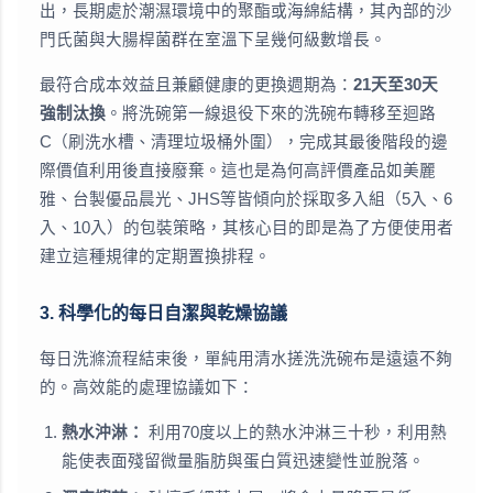
出，長期處於潮濕環境中的聚酯或海綿結構，其內部的沙
門氏菌與大腸桿菌群在室溫下呈幾何級數增長。
最符合成本效益且兼顧健康的更換週期為：
21天至30天
強制汰換
。將洗碗第一線退役下來的洗碗布轉移至迴路
C（刷洗水槽、清理垃圾桶外圍），完成其最後階段的邊
際價值利用後直接廢棄。這也是為何高評價產品如美麗
雅、台製優品晨光、JHS等皆傾向於採取多入組（5入、6
入、10入）的包裝策略，其核心目的即是為了方便使用者
建立這種規律的定期置換排程。
3. 科學化的每日自潔與乾燥協議
每日洗滌流程結束後，單純用清水搓洗洗碗布是遠遠不夠
的。高效能的處理協議如下：
熱水沖淋：
利用70度以上的熱水沖淋三十秒，利用熱
能使表面殘留微量脂肪與蛋白質迅速變性並脫落。