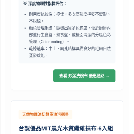
💡 深度物理性指標評估：
耐用度抗拉性：極佳，多次高強度擰乾不變形、
不脫線。
顏色管理系統：隨機出貨多色包裝，便於廚房內
部進行生食盤、熟食盤、或檯面清潔的分區色彩
管理（Color-coding）。
乾燥速率：中上，網孔結構具備良好的毛細自然
蒸發效能。
查看 妙潔洗碗布 優惠通路 →
天然物理油切與重油污剋星
台製優品MIT晨光木質纖維抹布-6入組