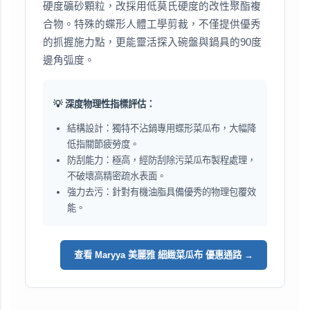
硬度礦砂顆粒，改採用低莫氏硬度的改性聚酯複
合物。特殊的蝶形人體工學剪裁，不僅提供優秀
的抓握施力點，更能靈活探入碗盤與鍋具的90度
邊角弧度。
💡 深度物理性指標評估：
結構設計：獨特不沾鍋專用蝶形菜瓜布，大幅降
低指關節疲勞度。
防刮能力：極高，經防刮除污菜瓜布製程處理，
不破壞高精密疏水表面。
強力去污：針對有機油脂具備優秀的物理包覆效
能。
查看 Maryya 美麗雅 細緻菜瓜布 優惠通路 →