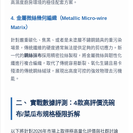
高濕度廚房環境的極佳配套方案。
4. 金屬微絲幾何編織（Metallic Micro-wire
Matrix）
針對嚴重碳化、焦黑、或者是未塗層不鏽鋼鍋具的重污染
場景，傳統纖維的硬度通常無法提供足夠的剪切應力。新
一代的
鋼絲抹布
採用精密拉絲製程，將金屬微絲與韌性化
纖進行複合編織，取代了傳統容易斷裂、氧化生鏽且易卡
殘渣的傳統鋼絲絨球，展現出高度可控的強效物理去污機
能。
二、 實戰數據評測：4款高評價洗碗
布/菜瓜布規格極限拆解
以下將針對2026年市場上取得極高量化評價與社群討論