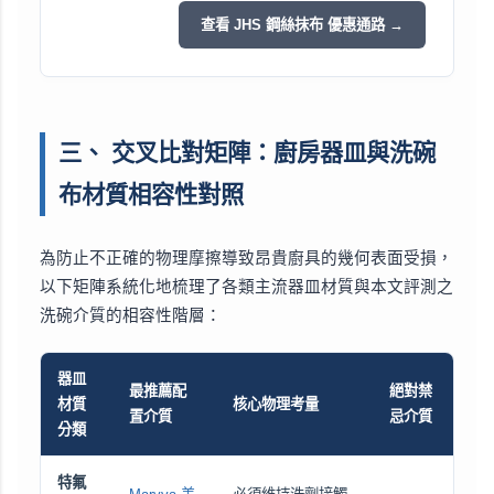
查看 JHS 鋼絲抹布 優惠通路 →
三、 交叉比對矩陣：廚房器皿與洗碗
布材質相容性對照
為防止不正確的物理摩擦導致昂貴廚具的幾何表面受損，
以下矩陣系統化地梳理了各類主流器皿材質與本文評測之
洗碗介質的相容性階層：
器皿
最推薦配
絕對禁
材質
核心物理考量
置介質
忌介質
分類
特氟