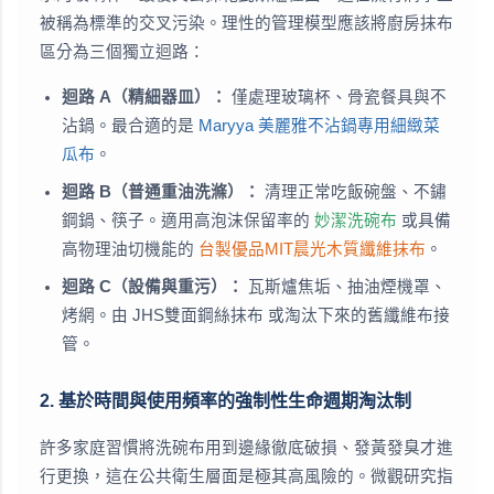
被稱為標準的交叉污染。理性的管理模型應該將廚房抹布
區分為三個獨立迴路：
迴路 A（精細器皿）：
僅處理玻璃杯、骨瓷餐具與不
沾鍋。最合適的是
Maryya 美麗雅不沾鍋專用細緻菜
瓜布
。
迴路 B（普通重油洗滌）：
清理正常吃飯碗盤、不鏽
鋼鍋、筷子。適用高泡沫保留率的
妙潔洗碗布
或具備
高物理油切機能的
台製優品MIT晨光木質纖維抹布
。
迴路 C（設備與重污）：
瓦斯爐焦垢、抽油煙機罩、
烤網。由
JHS雙面鋼絲抹布
或淘汰下來的舊纖維布接
管。
2. 基於時間與使用頻率的強制性生命週期淘汰制
許多家庭習慣將洗碗布用到邊緣徹底破損、發黃發臭才進
行更換，這在公共衛生層面是極其高風險的。微觀研究指