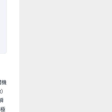
體機
t）
瞬
輪極