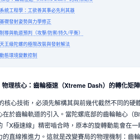
的系統工程學：工欲善其事必先利其器
大基礎發射姿勢與力學修正
制導與軌道預判（攻擊/防禦/持久/平衡）
：天王級陀螺的極限改裝與發射解法
與動態環境變數控制
e X 物理核心：齒輪極速（Xtreme Dash）的轉化矩陣
的核心技術，必須先解構其與前幾代截然不同的硬
在於齒輪軌道的引入。當陀螺底部的齒輪軸心（Bi
的「X極速線」精密嚙合時，原本的旋轉動能會在一
力的直線推進力。這就是改變賽局的物理機制：齒