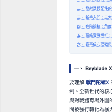
二、 發射器與配件
三、 新手入門：三
四、 進階操控：角度
五、 頂級實戰解析
六、 賽事級心理戰
一、 Beyblad
要理解
戰鬥陀螺X
制。全新世代的核心
與對戰體育場外圍
間被強行轉化為暴