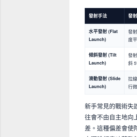
發射手法
發
水平發射 (Flat
發射
Launch)
度
傾斜發射 (Tilt
發
Launch)
斜 5°
滑動發射 (Slide
拉
Launch)
行
新手常見的戰術失
往會不由自主地向
差。這種偏差會使