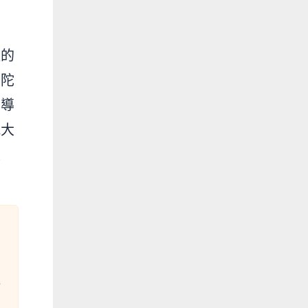
道的
當陀
，導
能大
衰
8