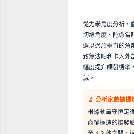
從力學角度分析，
切線角度、陀螺當
螺以過於垂直的角
致無法順利卡入外
幅度提升觸發機率
減。
🔬 分析家數據提
根據動量守恆定
齒輪極速的爆發點設定
至 1.2 秒之