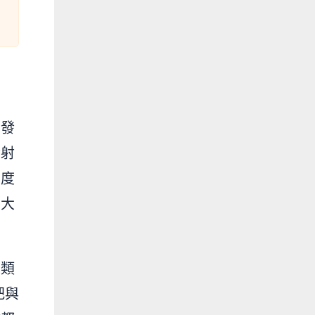
的發
發射
角度
間大
人類
把與