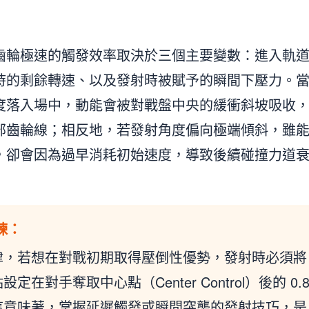
齒輪極速的觸發效率取決於三個主要變數：進入軌
時的剩餘轉速、以及發射時被賦予的瞬間下壓力。
度落入場中，動能會被對戰盤中央的緩衝斜坡吸收
部齒輪線；相反地，若發射角度偏向極端傾斜，雖
，卻會因為過早消耗初始速度，導致後續碰撞力道
煉：
律，若想在對戰初期取得壓倒性優勢，發射時必須將
在對手奪取中心點（Center Control）後的 0.
間。這意味著，掌握延遲觸發或瞬間突襲的發射技巧，是