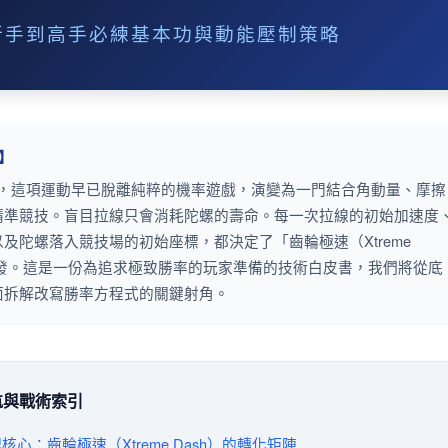
新手到高手必練基本功與動能壓制策略
】
 X 世代，這項運動早已脫離純粹的機率遊戲，演變為一門結合角動量、摩擦
精準競技。盲目拉線只會消耗陀螺的壽命。每一次拉線的初始加速度
及陀螺落入競技場的初始座標，都決定了「齒輪極速（Xtreme
觸發。這是一份為追求極致勝率的玩家準備的技術白皮書，我們將從底
面拆解改寫勝率方程式的關鍵射角。
航與戰術索引
 物理核心：齒輪極速（Xtreme Dash）的轉化矩陣