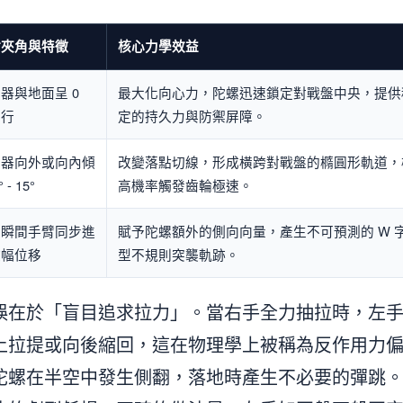
射夾角與特徵
核心力學效益
器與地面呈 0
最大化向心力，陀螺迅速鎖定對戰盤中央，提供
平行
定的持久力與防禦屏障。
射器向外或向內傾
改變落點切線，形成橫跨對戰盤的橢圓形軌道，
 - 15°
高機率觸發齒輪極速。
線瞬間手臂同步進
賦予陀螺額外的側向向量，產生不可預測的 W 
微幅位移
型不規則突襲軌跡。
誤在於「盲目追求拉力」。當右手全力抽拉時，左
上拉提或向後縮回，這在物理學上被稱為反作用力
陀螺在半空中發生側翻，落地時產生不必要的彈跳