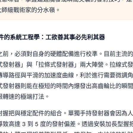
大師級戰術家的分水嶺。
配件的系統工程學：工欲善其事必先利其器
之前，必須對自身的硬體配備進行校準。目前主流
式發射器」與「拉條式發射器」兩大陣營。拉線式
傳導路徑與平滑的加速度曲線，利於進行需要微調
式發射器則能在極短的時間內爆發出高齒輪比的瞬
限轉速的極端打法。
射握把與穩定配件的組合。單獨手持發射器會因為
致高達 3 到 5 度的發射偏差。透過安裝加長型握