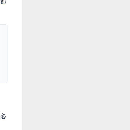
跡都
，必