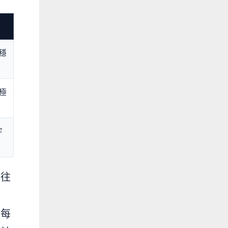
穩
極
字
手往
偏
。每