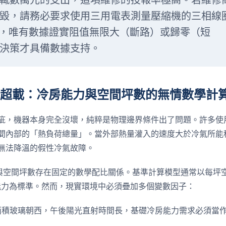
輒數萬元的支出，這項維修的投報率極高。若維修
毀，請務必要求使用三用電表測量壓縮機的三相線
），唯有數據證實阻值無限大（斷路）或歸零（短
決策才具備數據支持。
負載超載：冷房能力與空間坪數的無情數學計
疵，機器本身完全沒壞，純粹是物理邊界條件出了問題。許多使
間內部的「熱負荷總量」。當外部熱量灌入的速度大於冷氣所能
無法降溫的假性冷氣故障。
W）與空間坪數存在固定的數學配比關係。基準計算模型通常以每坪
r 的冷房能力為標準。然而，現實環境中必須疊加多個變數因子：
積玻璃朝西，午後陽光直射時間長，基礎冷房能力需求必須當