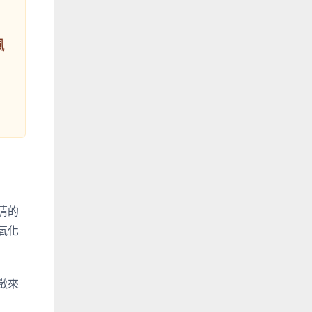
風
，
清的
氧化
徵來