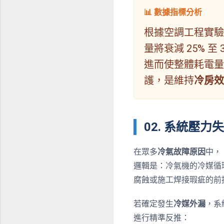
📊 數據指標分析
根據空調工程實驗
量將衰減 25% 
進而使整體耗電量暴
護，是維持
冷房效
02. 系統壓
在眾多
冷氣故障原因
中，
邏輯是：冷氣機的冷媒循
腐蝕或施工焊接瑕疵的前
若確定發生
冷媒外漏
，系
進行精準反推：