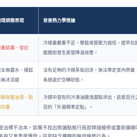
物理病徵表現
背後熱力學推論
冷媒量嚴重不足，導致液管壓力過低，提早在
嚴重結霜、發白
脹閥前發生蒸發降溫效應。
完全無露水、摸起
沒有足夠的冷媒蒸氣回流，無法帶走室內熱量
來無冰涼感
系統處於空轉狀態。
附著微量油漬、黏
冷媒中混有的冷凍油隨洩漏點滲出，這是百分
稠灰塵
百的「外漏精準定點」。
是治標不治本。如果不找出微漏點進行局部焊接維修或重新擴喇
毛病又會再度爆發。這是缺乏邏輯的無效維修行為。