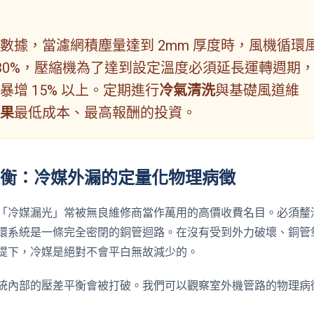
數據，當濾網積塵量達到 2mm 厚度時，風機循環
至 30%，壓縮機為了達到設定溫度必須延長運轉週期
增 15% 以上。定期進行
冷氣清洗
與基礎風道維
果
最低成本、最高報酬的投資。
力失衡：冷媒外漏的定量化物理病徵
「冷媒漏光」常被無良維修商當作萬用的高價收費名目。必須釐
環系統是一條完全密閉的銅管迴路。在沒有受到外力破壞、銅管
提下，冷媒是絕對不會平白無故減少的。
統內部的壓差平衡會被打破。我們可以觀察室外機管路的物理病