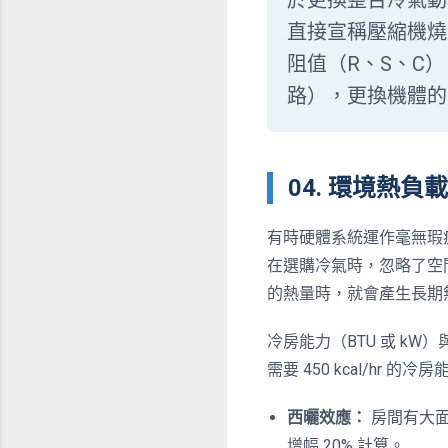
於更換整台冷氣動
直接宣稱壓縮機燒
阻值（R、S、C
路），更換機體的
04. 環境熱
有時硬體系統運作毫無瑕
在選購冷氣時，忽略了空
的熱量時，就會產生長期
冷房能力（BTU 或 k
需要 450 kcal/h
西曬效應：
房間有大面
增幅 20% 計算。