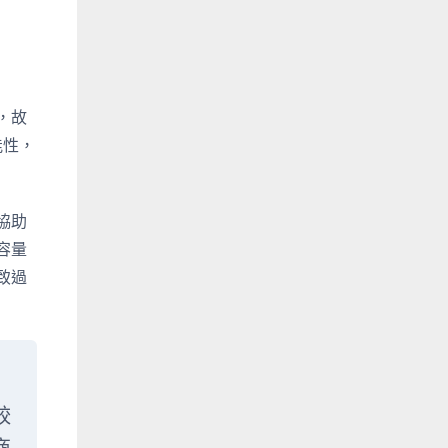
，故
能性，
協助
容量
致過
較