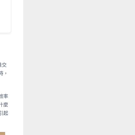
量交
時，
效率
什麼
引起