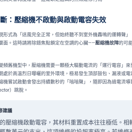
力阻斷：壓縮機不啟動與啟動電容失效
現形式為「送風完全正常，但始終聽不到室外機轟鳴的運轉聲」
層面。這時請將除錯焦點鎖定在空調的心臟——
壓縮機故障
的可
變頻舊機型中，壓縮機需要一顆極大驅動電流的「運行電容」來
期處於高溫烈日曝曬的室外環境，極易發生頂部鼓包、漏液或電
縮機嘗試啟動會發出持續數秒的「嗡嗡聲」，隨即因為過電流導
tector）跳脫。
檢修建議
的壓縮機啟動電容，其材料重置成本往往極低。相