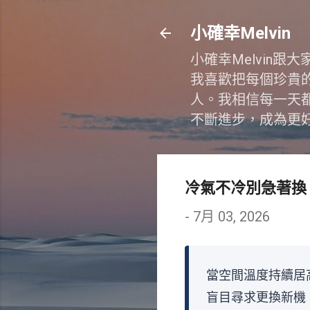
小確幸Melvin
小確幸Melvin
我喜歡把每個珍貴
人。我相信每一天
不斷進步，成為更
冷氣不冷別急著換
-
7月 03, 2026
當空間溫度持續居
盲目尋求更換新機