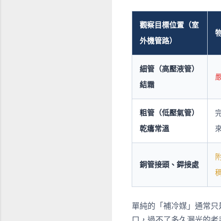
觀察目標位置（室
外機管路）
細管（高壓液管）
結霜
粗管（低壓氣管）
乾癟常溫
銅管接頭、銲接處
單純的「補冷媒」通常只
口，過不了多久漏光的老