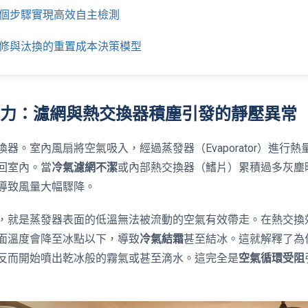
：五個步驟實現高效自主檢測
：維修與汰換的重置成本決策模型
環阻力：濾網與熱交換器積塵引發的靜壓異常
器。室內風扇將空氣吸入，經過蒸發器（Evaporator）進行熱
回室內。當
冷氣濾網不潔
或內部熱交換器（鰭片）累積過多灰塵
導致風量大幅驟降。
，就是蒸發器表面的低溫無法被流動的空氣有效帶走。在熱交換
面溫度會降至冰點以下，導致
冷氣結霜
甚至結冰。這就解釋了為
反而開始噴出乾冰般的霧氣或甚至滴水。這完全是
空氣循環受阻