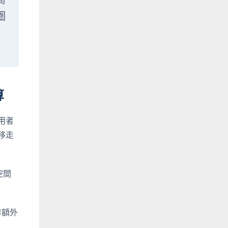
商
圈
算
用者
移走
空間
作額外