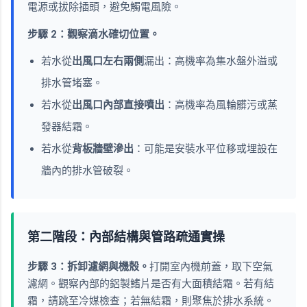
電源或拔除插頭，避免觸電風險。
步驟 2：觀察滴水確切位置。
若水從
出風口左右兩側
漏出：高機率為集水盤外溢或
排水管堵塞。
若水從
出風口內部直接噴出
：高機率為風輪髒污或蒸
發器結霜。
若水從
背板牆壁滲出
：可能是安裝水平位移或埋設在
牆內的排水管破裂。
第二階段：內部結構與管路疏通實操
步驟 3：拆卸濾網與機殼。
打開室內機前蓋，取下空氣
濾網。觀察內部的鋁製鰭片是否有大面積結霜。若有結
霜，請跳至冷媒檢查；若無結霜，則聚焦於排水系統。