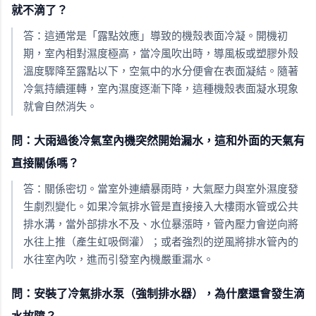
就不滴了？
答：這通常是「露點效應」導致的機殼表面冷凝。開機初
期，室內相對濕度極高，當冷風吹出時，導風板或塑膠外殼
溫度驟降至露點以下，空氣中的水分便會在表面凝結。隨著
冷氣持續運轉，室內濕度逐漸下降，這種機殼表面凝水現象
就會自然消失。
問：大雨過後冷氣室內機突然開始漏水，這和外面的天氣有
直接關係嗎？
答：關係密切。當室外連續暴雨時，大氣壓力與室外濕度發
生劇烈變化。如果冷氣排水管是直接接入大樓雨水管或公共
排水溝，當外部排水不及、水位暴漲時，管內壓力會逆向將
水往上推（產生虹吸倒灌）；或者強烈的逆風將排水管內的
水往室內吹，進而引發室內機嚴重漏水。
問：安裝了冷氣排水泵（強制排水器），為什麼還會發生滴