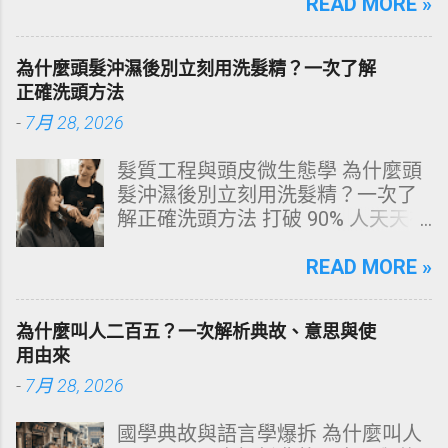
文由專業牙科思維出發，深度剖析
READ MORE »
牙齒變色的生理機制、外源性與內
源性染色成因，並提供精準有效的
為什麼頭髮沖濕後別立刻用洗髮精？一次了解
改善與美白對策。 📋 文章快速導覽
正確洗頭方法
目錄 一、 牙齒顏色的生物學本質：
-
7月 28, 2026
琺瑯質與象牙質 二、 牙齒變黃的10
大關鍵原因剖析 三、 外源性 vs 內
髮質工程與頭皮微生態學 為什麼頭
源性變色的自我檢視 四、 5大專業
髮沖濕後別立刻用洗髮精？一次了
牙醫美白療程評估與比較 五、 避坑
解正確洗頭方法 打破 90% 人天天在
指南：破除3大網路美白偏方迷思
犯的頭皮毀滅式誤區！以理性的結
六、 打造抗黃防線：日常衛教與護
構化思維，拆解頭皮清潔的物理與
READ MORE »
理策略 一、 牙齒顏色的生物學本
化學底層邏輯，重塑發亮豐盈的健
質：琺瑯質與象牙質 要理解牙齒為
康髮質。 💡 理性思維考題：你是否
何泛黃，首先必須釐清牙齒的硬組
為什麼叫人二百五？一次解析典故、意思與使
天天洗頭，頭皮卻依然半天就出
織構造。牙齒最外層是由高度鈣化
用由來
油、發癢，甚至掉髮嚴重？ 絕大多
的透明或半透明組織組成的 琺瑯質
-
7月 28, 2026
數人的頭皮問題，並不是洗髮精買
（Enamel，又稱牙釉質） ，而包裹
得不夠貴，而是「第一步就做錯
在琺瑯質內層的則是微黃色的 象牙
國學典故與語言學爆拆 為什麼叫人
了」。當你蓮蓬頭剛淋濕頭髮，下
質（Dentin，又稱牙本質） 。 💡 生