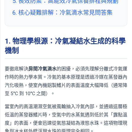
5. 長效防禦：高能效冷氣保養排程與規劃
6. 核心疑難排解：冷氣滴水常見問答集
1. 物理學根源：冷氣凝結水生成的科學
機制
要徹底解決
房間冷氣滴水
的困擾，必須先理解分離式冷氣運
作時的熱力學本質。冷氣的基本原理是透過冷媒在蒸發器內
汽化吸熱，使室內機鋁製鰭片的表面溫度大幅降低（通常降
至 5°C 到 10°C 之間）。
當室內的高溫潮濕空氣被風輪抽入冷氣內部，並通過這層極
低溫的蒸發器鰭片時，空氣中的水蒸氣遇到低於其「露點溫
度」的表面，便會迅速從氣態凝結為液態水珠。這項物理現
象與冰水杯外壁浮現水珠的原理完全相同。