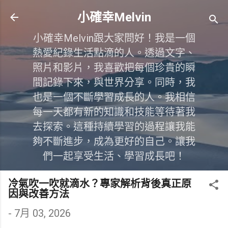
跳到主要內容
小確幸Melvin
小確幸Melvin跟大家問好！我是一個
熱愛紀錄生活點滴的人。透過文字、
照片和影片，我喜歡把每個珍貴的瞬
間記錄下來，與世界分享。同時，我
也是一個不斷學習成長的人。我相信
每一天都有新的知識和技能等待著我
去探索。這種持續學習的過程讓我能
夠不斷進步，成為更好的自己。讓我
們一起享受生活、學習成長吧！
冷氣吹一吹就滴水？專家解析背後真正原
因與改善方法
-
7月 03, 2026