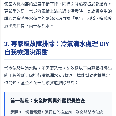
使室內機內部的溫度不斷下降，同樣引發蒸發器局部結霜。
更嚴重的是，當貫流風輪上沾染過多污垢時，其旋轉產生的
離心力會將集水盤內的邊緣水珠直接「甩出」風道，造成冷
氣出風口像下雨一樣噴水。
3. 專家級故障排除：冷氣滴水處理 DIY
自我檢測決策樹
當冷氣發生滴水時，不需要恐慌。請依循以下由邏輯推導出
的工程診斷步驟進行
冷氣漏水 diy
檢測，這能幫助你精準定
位問題，甚至不花一毛錢就能排除故障：
第一階段：安全防禦與外觀視覺檢查
步驟 1：切斷電源。
進行任何檢查前，務必關閉冷氣總