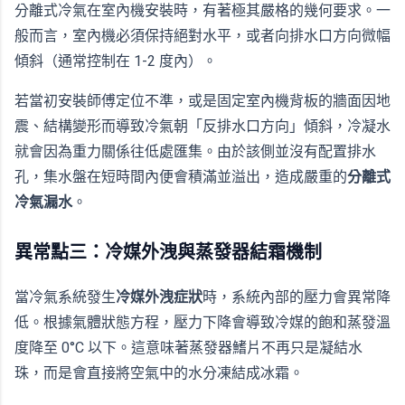
分離式冷氣在室內機安裝時，有著極其嚴格的幾何要求。一
般而言，室內機必須保持絕對水平，或者向排水口方向微幅
傾斜（通常控制在 1-2 度內）。
若當初安裝師傅定位不準，或是固定室內機背板的牆面因地
震、結構變形而導致冷氣朝「反排水口方向」傾斜，冷凝水
就會因為重力關係往低處匯集。由於該側並沒有配置排水
孔，集水盤在短時間內便會積滿並溢出，造成嚴重的
分離式
冷氣漏水
。
異常點三：冷媒外洩與蒸發器結霜機制
當冷氣系統發生
冷媒外洩症狀
時，系統內部的壓力會異常降
低。根據氣體狀態方程，壓力下降會導致冷媒的飽和蒸發溫
度降至 0°C 以下。這意味著蒸發器鰭片不再只是凝結水
珠，而是會直接將空氣中的水分凍結成冰霜。