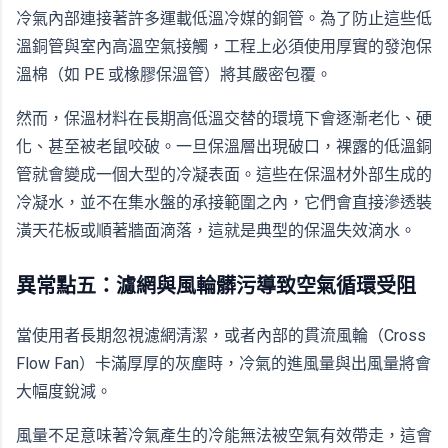
冷氣內部連接著許多運載低溫冷媒的銅管。為了防止這些低
溫銅管與室內高溫空氣接觸，工程上必須使用厚實的發泡保
溫棉（如 PE 或橡膠保溫管）將其嚴密包覆。
然而，保溫材料在長期高低溫交替的環境下會逐漸老化、硬
化、甚至被老鼠咬破。一旦保溫層出現破口，裸露的低溫銅
管就會變成一個大型的冷凝表面。這些在保溫材外部生成的
冷凝水，並不在集水盤的承接範圍之內，它們會直接滲透裝
潢天花板或順著牆面滴落，這就是典型的保溫失效滴水。
異常點五：濾網與風輪髒污導致空氣循環受阻
當使用者長期忽視濾網清潔，或者內部的貫流風輪（Cross
Flow Fan）卡滿厚厚的灰塵時，冷氣的進風量與出風量將會
大幅度銳減。
風量不足意味著冷氣產生的冷能無法被空氣有效帶走，這會