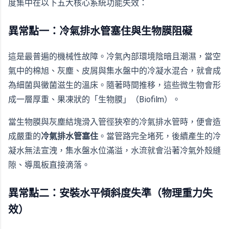
度集中在以下五大核心系統功能失效：
異常點一：冷氣排水管塞住與生物膜阻礙
這是最普遍的機械性故障。冷氣內部環境陰暗且潮濕，當空
氣中的棉旭、灰塵、皮屑與集水盤中的冷凝水混合，就會成
為細菌與黴菌滋生的溫床。隨著時間推移，這些微生物會形
成一層厚重、果凍狀的「生物膜」（Biofilm）。
當生物膜與灰塵結塊滑入管徑狹窄的冷氣排水管時，便會造
成嚴重的
冷氣排水管塞住
。當管路完全堵死，後續產生的冷
凝水無法宣洩，集水盤水位滿溢，水流就會沿著冷氣外殼縫
隙、導風板直接滴落。
異常點二：安裝水平傾斜度失準（物理重力失
效）