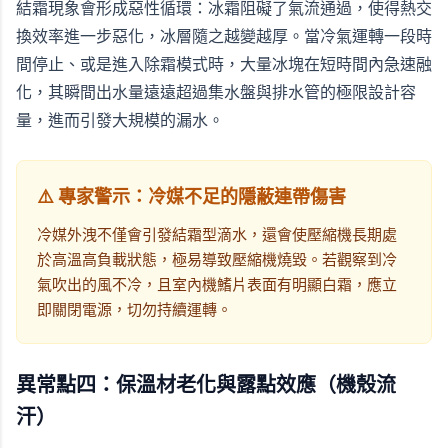
結霜現象會形成惡性循環：冰霜阻礙了氣流通過，使得熱交
換效率進一步惡化，冰層隨之越變越厚。當冷氣運轉一段時
間停止、或是進入除霜模式時，大量冰塊在短時間內急速融
化，其瞬間出水量遠遠超過集水盤與排水管的極限設計容
量，進而引發大規模的漏水。
⚠️ 專家警示：冷媒不足的隱蔽連帶傷害
冷媒外洩不僅會引發結霜型滴水，還會使壓縮機長期處
於高溫高負載狀態，極易導致壓縮機燒毀。若觀察到冷
氣吹出的風不冷，且室內機鰭片表面有明顯白霜，應立
即關閉電源，切勿持續運轉。
異常點四：保溫材老化與露點效應（機殼流
汗）