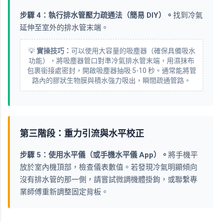
步驟 4：執行排水管壓力疏通法（簡易 DIY）。
找到冷氣
延伸至室外的排水管末端。
💡
實操技巧：
可以使用大容量的吸塵器（確保具備吸水
功能），將吸塵器管口對準冷氣排水管末端，用濕抹布
包裹銜接處密封，開啟吸塵器抽吸 5-10 秒。通常能將管
路內的膠狀生物膜與積水強力吸出，瞬間疏通管路。
第三階段：重力引流與水平校正
步驟 5：使用水平儀（或手機水平儀 App）。
將手機平
放於室內機頂部，檢查儀表數值。若發現冷氣明顯傾向
沒有排水管的那一側，請嘗試微調機體掛鉤，或聯繫專
業師傅重新調整固定背板。