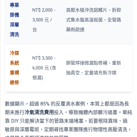
專業
NT$ 2,000 -
高壓水槍沖洗鋁鰭片、拆卸
掛機
3,500 元 /
式集水盤高溫殺菌、全管路
深層
台
藥劑疏通
清洗
冷媒
NT$ 3,500 -
系統
銅管焊接微漏點修補、重新
6,000 元 (含
重構
抽真空、定量填充新冷媒
檢漏)
維修
數據顯示，超過 85% 的反覆滴水案例，本質上都是因為長
期未進行
冷氣清洗費用
投入，導致機體內部髒污過重。單純
靠 DIY 只能解決當下的管路末端堵塞，若要根除異味、過
敏原與深層霉斑，定期尋找專業團隊進行物理性高壓清洗，