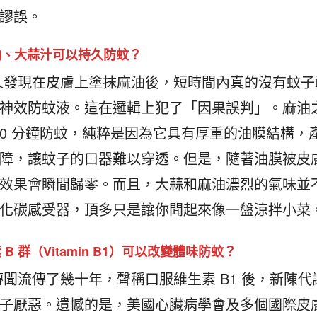
謬誤。
油、大蒜汁可以持久防蚊？
發現在皮膚上塗抹麻油後，短時間內真的沒有蚊子
神效防蚊液。這在邏輯上犯了「因果誤判」。麻油
 10 分鐘防蚊，純粹是因為它具有厚重的油膜結構，
障，讓蚊子的口器難以穿透。但是，隨著油膜被皮
效果會瞬間歸零。而且，大蒜和麻油濃烈的氣味並
化碳感受器，頂多只是讓你聞起來像一盤涼拌小菜
B 群（Vitamin B1）可以改變體味防蚊？
聞流傳了幾十年，聲稱口服維生素 B1 後，新陳代
子厭惡。遺憾的是，美國心臟病學會及多個國際皮