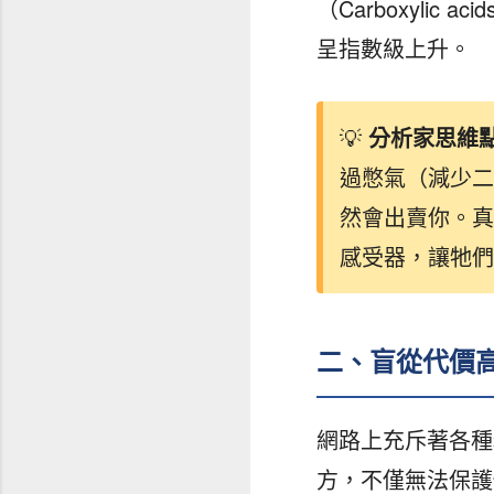
（Carboxyli
呈指數級上升。
💡
分析家思維
過憋氣（減少二
然會出賣你。真
感受器，讓牠們
二、盲從代價
網路上充斥著各種
方，不僅無法保護