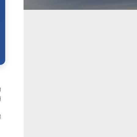
物
須
。
懈