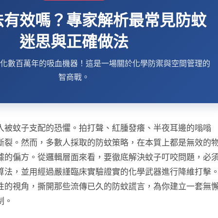
法有效嗎？專家解析最常見防蚊
迷思與正確做法
化數百萬年的吸血機器！這是一場關於化學防禦與空間管理的
智商戰。
入被蚊子支配的恐懼。拍打聲、紅腫發癢、半夜耳邊的嗡嗡
斷裂。然而，多數人採取的防蚊策略，在本質上都是無效的
據的偏方。從邏輯層面來看，要徹底解決蚊子叮咬問題，必
算法，並用經過嚴謹臨床實驗證實的化學武器進行降維打擊
性的視角，撕開那些流傳已久的防蚊謊言，為你建立一套無
制。