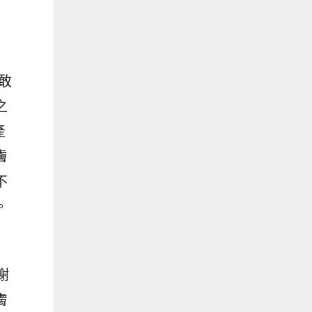
敢
之
產
膚
不
。
謝
膚