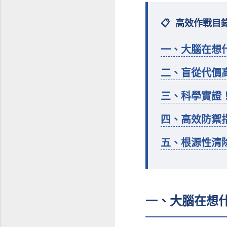
📋
高效作戰目
一、大腦在想
二、盲從代價
三、科學實證
四、高效防禦
五、根源性清
一、大腦在想