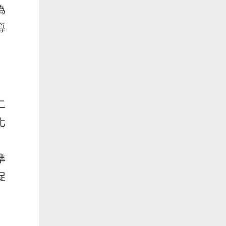
為
導
二
化
準
促