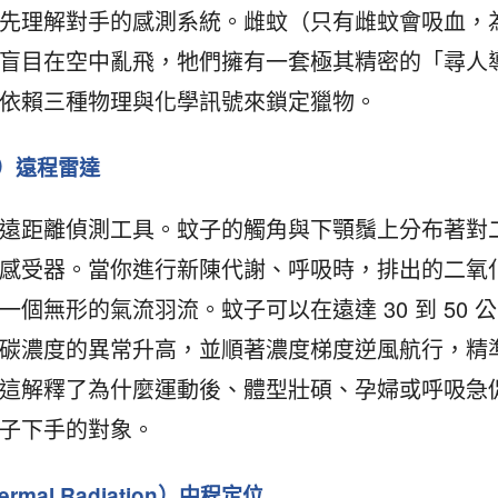
先理解對手的感測系統。雌蚊（只有雌蚊會吸血，
盲目在空中亂飛，牠們擁有一套極其精密的「尋人
依賴三種物理與化學訊號來鎖定獵物。
2）遠程雷達
遠距離偵測工具。蚊子的觸角與下顎鬚上分布著對
感受器。當你進行新陳代謝、呼吸時，排出的二氧
個無形的氣流羽流。蚊子可以在遠達 30 到 50 公
碳濃度的異常升高，並順著濃度梯度逆風航行，精
這解釋了為什麼運動後、體型壯碩、孕婦或呼吸急
子下手的對象。
rmal Radiation）中程定位