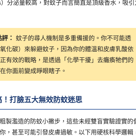
c acids）分泌量較高，對蚊子而言簡直是頂級香水，吸引
點評：
蚊子的尋人機制是多重備援的。你不可能透
氧化碳）來躲避蚊子，因為你的體溫和皮膚乳酸依
正有效的戰略，是透過「化學干擾」去癱瘓牠們的
在你面前變成睜眼瞎子。
高！打臉五大無效防蚊迷思
粗製濫造的防蚊小撇步，這些未經雙盲實驗證實的
你，甚至可能引發皮膚過敏。以下用硬核科學邏輯