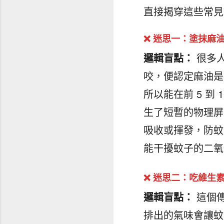
直接揭穿這些常見
❌ 迷思一：塗抹麻
邏輯盲點：
很多人
咬，便認定麻油是
所以能在前 5 到
生了短暫的物理屏
吸收或揮發，防蚊
能干擾蚊子的二氧
❌ 迷思二：吃維生素 
邏輯盲點：
這個傳
排出的氣味會讓蚊