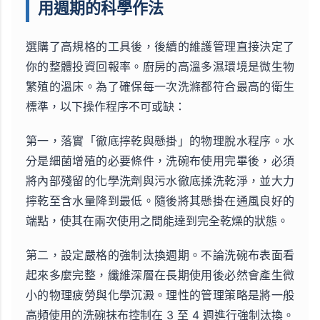
用週期的科學作法
選購了高規格的工具後，後續的維護管理直接決定了
你的整體投資回報率。廚房的高溫多濕環境是微生物
繁殖的溫床。為了確保每一次洗滌都符合最高的衛生
標準，以下操作程序不可或缺：
第一，落實「徹底擰乾與懸掛」的物理脫水程序。水
分是細菌增殖的必要條件，洗碗布使用完畢後，必須
將內部殘留的化學洗劑與污水徹底揉洗乾淨，並大力
擰乾至含水量降到最低。隨後將其懸掛在通風良好的
端點，使其在兩次使用之間能達到完全乾燥的狀態。
第二，設定嚴格的強制汰換週期。不論洗碗布表面看
起來多麼完整，纖維深層在長期使用後必然會產生微
小的物理疲勞與化學沉澱。理性的管理策略是將一般
高頻使用的洗碗抹布控制在 3 至 4 週進行強制汰換。