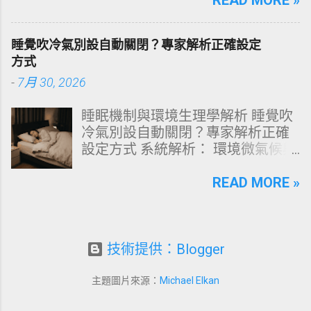
文由專業牙科思維出發，深度剖析
READ MORE »
過嚴密的邏輯分析，為你解構正確
牙齒變色的生理機制、外源性與內
洗頭順序與高效護理機制。 📌 文章
源性染色成因，並提供精準有效的
快速導覽目錄 一、 盲點剖析：沖濕
睡覺吹冷氣別設自動關閉？專家解析正確設定
改善與美白對策。 📋 文章快速導覽
立刻塗洗髮精，為何是毀髮災難？
方式
目錄 一、 牙齒顏色的生物學本質：
二、 關鍵核心：「預洗（Pre-
-
7月 30, 2026
琺瑯質與象牙質 二、 牙齒變黃的10
Wash）」的物理學與生物學底層邏
大關鍵原因剖析 三、 外源性 vs 內
輯 三、 高效演算法：NT策略家的
睡眠機制與環境生理學解析 睡覺吹
源性變色的自我檢視 四、 5大專業
「雙重洗髮黃金公式」 四、 全流程
冷氣別設自動關閉？專家解析正確
牙醫美白療程評估與比較 五、 避坑
對比：正確洗頭與錯誤習慣的系統
設定方式 系統解析： 環境微氣候與
指南：破除3大網路美白偏方迷思
差異 五、 破除迷思：7 個被誤傳已
深度睡眠決策 閱讀時間： 約 12 分
六、 打造抗黃防線：日常衛教與護
久的洗髮常見陷阱 六、 頭皮健康自
鐘 深夜三點突然醒來、渾身大汗，
READ MORE »
理策略 一、 牙齒顏色的生物學本
測：建構個人化高效護髮工作流
隨後輾轉難眠直到天亮？這並非單
質：琺瑯質與象牙質 要理解牙齒為
一、 盲點剖析：沖濕立刻塗洗髮
純的偶發失眠，而是人體生理調節
何泛黃，首先必須釐清牙齒的硬組
精，為何是毀髮災難？ 從表面上
機制與環境控溫設定發生劇烈衝突
織構造。牙齒最外層是由高度鈣化
看，洗頭不過是「弄濕、抹洗髮
的必然結果。 多數人為了節省電費
技術提供：Blogger
的透明或半透明組織組成的 琺瑯質
精、搓揉、沖水」這四個動作。然
或擔心感冒，習慣將冷氣定時設定
（Enamel，又稱牙釉質） ，而包裹
而，站在邏輯分析與物質特性的角
為 2 至 3 小時後自動關機。從大腦
在琺瑯質內層的則是微黃色的 象牙
主題圖片來源：
Michael Elkan
度，洗頭是一場精密的 表面張力改
體溫調節網路與睡眠結構學的角度
質（Dentin，又稱牙本質） 。 💡 生
變 與 乳化作用 。當你剛打開水龍