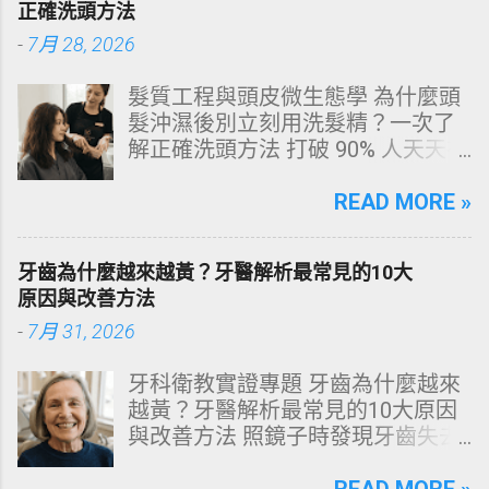
正確洗頭方法
-
7月 28, 2026
髮質工程與頭皮微生態學 為什麼頭
髮沖濕後別立刻用洗髮精？一次了
解正確洗頭方法 打破 90% 人天天在
犯的頭皮毀滅式誤區！以理性的結
構化思維，拆解頭皮清潔的物理與
READ MORE »
化學底層邏輯，重塑發亮豐盈的健
康髮質。 💡 理性思維考題：你是否
牙齒為什麼越來越黃？牙醫解析最常見的10大
天天洗頭，頭皮卻依然半天就出
原因與改善方法
油、發癢，甚至掉髮嚴重？ 絕大多
-
7月 31, 2026
數人的頭皮問題，並不是洗髮精買
得不夠貴，而是「第一步就做錯
牙科衛教實證專題 牙齒為什麼越來
了」。當你蓮蓬頭剛淋濕頭髮，下
越黃？牙醫解析最常見的10大原因
一秒就把濃縮洗髮精直接抹在頭皮
與改善方法 照鏡子時發現牙齒失去
上時，你已經親手觸發了一連串破
原有光澤，逐漸偏黃甚至發灰？本
壞頭皮屏障的化學反應。本文將透