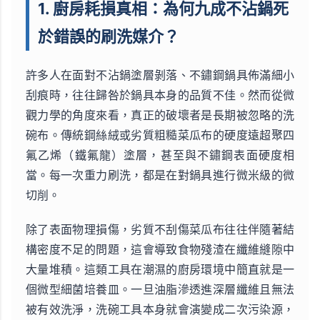
1. 廚房耗損真相：為何九成不沾鍋死
於錯誤的刷洗媒介？
許多人在面對不沾鍋塗層剝落、不鏽鋼鍋具佈滿細小
刮痕時，往往歸咎於鍋具本身的品質不佳。然而從微
觀力學的角度來看，真正的破壞者是長期被忽略的洗
碗布。傳統鋼絲絨或劣質粗糙菜瓜布的硬度遠超聚四
氟乙烯（鐵氟龍）塗層，甚至與不鏽鋼表面硬度相
當。每一次重力刷洗，都是在對鍋具進行微米級的微
切削。
除了表面物理損傷，劣質不刮傷菜瓜布往往伴隨著結
構密度不足的問題，這會導致食物殘渣在纖維縫隙中
大量堆積。這類工具在潮濕的廚房環境中簡直就是一
個微型細菌培養皿。一旦油脂滲透進深層纖維且無法
被有效洗淨，洗碗工具本身就會演變成二次污染源，