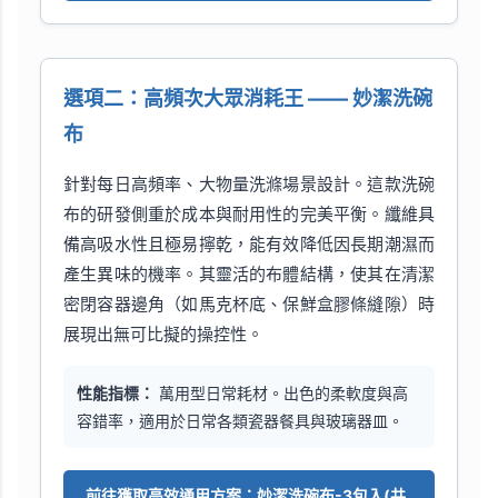
選項二：高頻次大眾消耗王 —— 妙潔洗碗
布
針對每日高頻率、大物量洗滌場景設計。這款洗碗
布的研發側重於成本與耐用性的完美平衡。纖維具
備高吸水性且極易擰乾，能有效降低因長期潮濕而
產生異味的機率。其靈活的布體結構，使其在清潔
密閉容器邊角（如馬克杯底、保鮮盒膠條縫隙）時
展現出無可比擬的操控性。
性能指標：
萬用型日常耗材。出色的柔軟度與高
容錯率，適用於日常各類瓷器餐具與玻璃器皿。
前往獲取高效通用方案：妙潔洗碗布-3包入(共