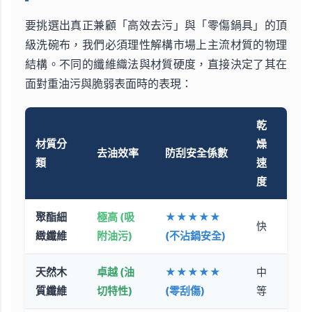
要挑選出真正兼顧「高效去污」與「零傷鍋具」的頂
級洗碗布，我們必須理性解構市場上主流材質的物理
結構。不同的纖維織法與材質硬度，直接決定了其在
面對重油污與脆弱表面時的表現：
乾
材質分
燥
去油效率
防刮安全係數
類
速
度
聚酯細
極高 (吸
★★★★★
快
緻纖維
附油污)
(不沾鍋安全)
天然木
卓越 (油
★★★★★
中
質纖維
切特性)
(零刮傷)
等