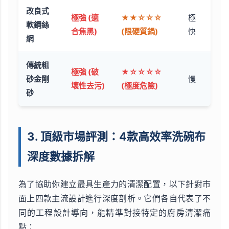
改良式
極強 (適
★★☆☆☆
極
軟鋼絲
合焦黑)
(限硬質鍋)
快
網
傳統粗
極強 (破
★☆☆☆☆
砂金剛
慢
壞性去污)
(極度危險)
砂
3. 頂級市場評測：4款高效率洗碗布
深度數據拆解
為了協助你建立最具生產力的清潔配置，以下針對市
面上四款主流設計進行深度剖析。它們各自代表了不
同的工程設計導向，能精準對接特定的廚房清潔痛
點：