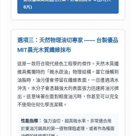
6片)
選項三：天然物理油切專家 —— 台製優品
MIT晨光木質纖維抹布
這是一款符合現代綠色工程學的傑作。天然木質纖
維具備獨特的「親水疏油」物理結構。當它接觸到
油脂時，油污僅會停留在纖維表面，一旦遭遇清水
沖洗，水分子會憑藉強大的表面張力迅速將油污擠
出。這意味著在面對輕度油污時，你甚至可以完全
不使用任何化學洗潔精。
性能指標：
強力油切、超高吸水率。非常適合用
於重油污鍋具的第一道物理粗處理，或者作為檯面
油煙的終極擦拭器。