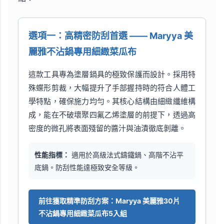
選項一：高精密防刮首選 —— Maryya 美
麗雅不沾鍋專用細緻菜瓜布
這款工具專為塗層鍋具的極致保護而設計。採用特
殊蝶形剪裁，大幅提升了手部握持時的符合人體工
學特點，確保施力均勻。其核心結構由細緻纖維構
成，能在不破壞聚四氟乙烯塗層的前提下，透過高
密度的微孔將表面殘留的醬汁與油漬徹底剝離。
性能指標：
適用於高級法式鑄鐵鍋、高階不沾平
底鍋。防刮性能達極致安全等級。
前往獲取精準防刮方案：Maryya 美麗雅30片
不沾鍋專用細緻菜瓜布5入組