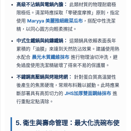
高級不沾鍋與電鍋內膽：
此類材質的物理耐磨極
限極低。清潔時應採取「零硬度摩擦」原則，指定
使用
Maryya 美麗雅細緻菜瓜布
，搭配中性洗潔
精，以同心圓方向輕柔擦拭。
中式生鐵鍋與純鑄鐵鍋：
這類鍋具依賴表面長年
累積的「油膜」來達到天然防沾效果。建議使用熱
水配合
晨光木質纖維抹布
進行物理油切沖洗，避
免過度使用洗潔精破壞了得來不易的保護層。
不鏽鋼高壓鍋與烤箱烤網：
針對蛋白質高溫變性
後產生的焦黑硬塊，常規布料難以撼動。此時應果
斷部署具有高剪切力的
JHS加厚雙面鋼絲抹布
進
行重點定點清除。
5. 衛生與壽命管理：最大化洗碗布使