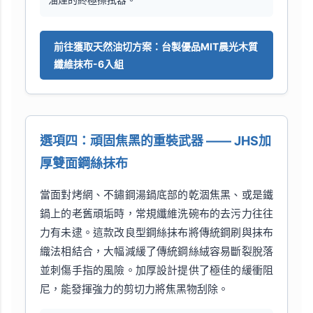
前往獲取天然油切方案：台製優品MIT晨光木質
纖維抹布-6入組
選項四：頑固焦黑的重裝武器 —— JHS加
厚雙面鋼絲抹布
當面對烤網、不鏽鋼湯鍋底部的乾涸焦黑、或是鐵
鍋上的老舊頑垢時，常規纖維洗碗布的去污力往往
力有未逮。這款改良型鋼絲抹布將傳統鋼刷與抹布
織法相結合，大幅減緩了傳統鋼絲絨容易斷裂脫落
並刺傷手指的風險。加厚設計提供了極佳的緩衝阻
尼，能發揮強力的剪切力將焦黑物刮除。