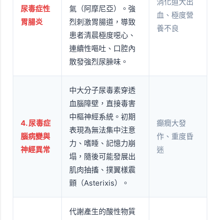
消化道大出
尿毒症性
氣（阿摩尼亞）。強
血、極度營
胃腸炎
烈刺激胃腸道，導致
養不良
患者清晨極度噁心、
連續性嘔吐、口腔內
散發強烈尿臊味。
中大分子尿毒素穿透
血腦障壁，直接毒害
中樞神經系統。初期
4. 尿毒症
癲癇大發
表現為無法集中注意
腦病變與
作、重度昏
力、嗜睡、記憶力崩
神經異常
迷
塌，隨後可能發展出
肌肉抽搐、撲翼樣震
顫（Asterixis）。
代謝產生的酸性物質