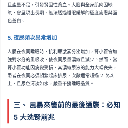
且產量不足，引發腎因性貧血。大腦與全身肌肉因缺
氧，會呈現出長期、無法透過睡眠緩解的極度疲憊與面
色蒼白。
5. 夜尿頻次異常增加
人體在夜間睡眠時，抗利尿激素分泌增加，腎小管會加
強對水分的重吸收，使夜間尿量濃縮且減少。然而，當
腎小管功能因病變受損，其濃縮尿液的能力大幅喪失，
患者在夜間必須頻繁起床排尿，次數通常超過 2 次以
上，且尿色清淡如水，嚴重干擾睡眠品質。
三、 風暴來襲前的最後通牒：必知
5 大洗腎前兆