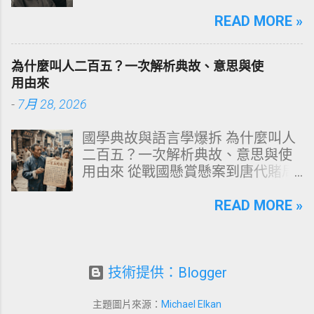
犯的頭皮毀滅式誤區！以理性的結
六、 打造抗黃防線：日常衛教與護
構化思維，拆解頭皮清潔的物理與
READ MORE »
理策略 一、 牙齒顏色的生物學本
化學底層邏輯，重塑發亮豐盈的健
質：琺瑯質與象牙質 要理解牙齒為
康髮質。 💡 理性思維考題：你是否
何泛黃，首先必須釐清牙齒的硬組
為什麼叫人二百五？一次解析典故、意思與使
天天洗頭，頭皮卻依然半天就出
織構造。牙齒最外層是由高度鈣化
用由來
油、發癢，甚至掉髮嚴重？ 絕大多
的透明或半透明組織組成的 琺瑯質
-
7月 28, 2026
數人的頭皮問題，並不是洗髮精買
（Enamel，又稱牙釉質） ，而包裹
得不夠貴，而是「第一步就做錯
在琺瑯質內層的則是微黃色的 象牙
國學典故與語言學爆拆 為什麼叫人
了」。當你蓮蓬頭剛淋濕頭髮，下
質（Dentin，又稱牙本質） 。 💡 生
二百五？一次解析典故、意思與使
一秒就把濃縮洗髮精直接抹在頭皮
理學核心觀念 健康自然的牙齒本來
用由來 從戰國懸賞懸案到唐代賭局
上時，你已經親手觸發了一連串破
就不是純白色。琺瑯質越半透明，
牌九，深度剖析這個傳承千年的日
壞頭皮屏障的化學反應。本文將透
內層象牙質的淡黃色澤就越容易透
常用語。一次拆解歷史真相、心理
READ MORE »
過嚴密的邏輯分析，為你解構正確
出來。當琺瑯質因磨損變薄、或是
機制與現代應用範式！ ⏱️ 深度閱讀
洗頭順序與高效護理機制。 📌 文章
外層堆積色素時，牙齒發黃的視覺
時間：12 分鐘 🧠 邏輯思維拆解 📜
快速導覽目錄 一、 盲點剖析：沖濕
感受就會大幅顯現。 許多人誤以為
四大權威典故 📌 本文快速導覽目錄
立刻塗洗髮精，為何是毀髮災難？
潔白的牙齒才代表健康，事實上完
一、「二百五」的核心意思與語境
技術提供：Blogger
二、 關鍵核心：「預洗（Pre-
全雪白的牙齒多半經過人工美白處
場景 二、典故一：戰國蘇秦刺殺案
Wash）」的物理學與生物學底層邏
理。然而，當牙齒呈現異常的暗
與千金賞金 三、典故二：古代貨幣
輯 三、 高效演算法：NT策略家的
主題圖片來源：
Michael Elkan
黃、褐色甚至灰斑時，往往代表著