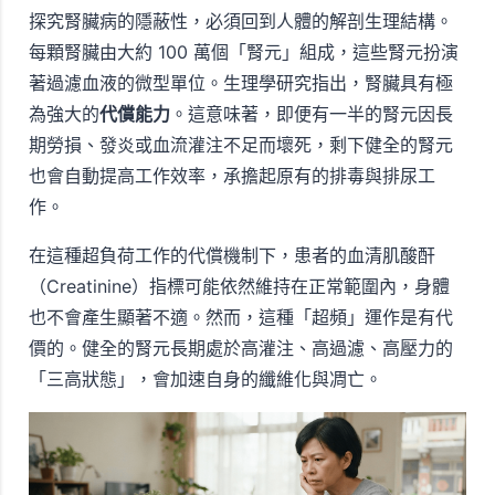
探究腎臟病的隱蔽性，必須回到人體的解剖生理結構。
每顆腎臟由大約 100 萬個「腎元」組成，這些腎元扮演
著過濾血液的微型單位。生理學研究指出，腎臟具有極
為強大的
代償能力
。這意味著，即便有一半的腎元因長
期勞損、發炎或血流灌注不足而壞死，剩下健全的腎元
也會自動提高工作效率，承擔起原有的排毒與排尿工
作。
在這種超負荷工作的代償機制下，患者的血清肌酸酐
（Creatinine）指標可能依然維持在正常範圍內，身體
也不會產生顯著不適。然而，這種「超頻」運作是有代
價的。健全的腎元長期處於高灌注、高過濾、高壓力的
「三高狀態」，會加速自身的纖維化與凋亡。