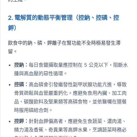
2. 電解質的動態平衡管理（控鈉、控磷、控
鉀）
飲食中的鈉、磷、鉀離子在腎功能不全時極易發生滯
留。
控鈉：
每日食鹽攝取量應控制在 5 公克以下，阻斷水
腫與高血壓的惡性循環。
控磷：
高血磷會引發繼發性副甲狀腺功能亢進，導致
骨質疏鬆與血管嚴重鈣化。應避免食用內臟、加工肉
品、碳酸飲料及堅果類等高磷食物，並依醫囑在隨餐
時服用磷結合劑。
控鉀：
針對血鉀偏高者，應避免生食蔬菜、濃肉湯、
精力湯及香蕉、奇異果等高鉀水果，烹調蔬菜時務必