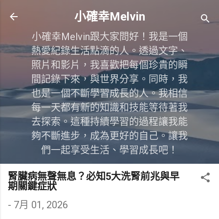
跳到主要內容
小確幸Melvin
小確幸Melvin跟大家問好！我是一個
熱愛紀錄生活點滴的人。透過文字、
照片和影片，我喜歡把每個珍貴的瞬
間記錄下來，與世界分享。同時，我
也是一個不斷學習成長的人。我相信
每一天都有新的知識和技能等待著我
去探索。這種持續學習的過程讓我能
夠不斷進步，成為更好的自己。讓我
們一起享受生活、學習成長吧！
腎臟病無聲無息？必知5大洗腎前兆與早
期關鍵症狀
-
7月 01, 2026