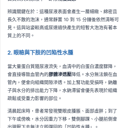
辨識關鍵在於：這種尿液表面會產生一層細緻、綿密且
長久不散的泡沫，通常靜置 10 到 15 分鐘後依然清晰可
見。這與站姿較高或尿速過快產生的短暫大泡泡有著本
質上的不同。
2. 眼瞼與下肢的凹陷性水腫
當大量蛋白質隨尿液流失，血清中的白蛋白濃度驟降，
會直接導致血管內的
膠體滲透壓
降低。水分無法鎖在血
管內，便會向組織間隙滲透。加上腎功能受損時，鈉離
子與水分的排出能力下降，水鈉滯留會優先表現於組織
疏鬆或受重力影響的部位。
清晨起床時，患者常發現雙眼皮腫脹、面部虛胖；到了
下午或傍晚，水分因重力下移，雙側腳踝、小腿前側會
出現壓下去無法立即彈回的「凹陷性水腫」。