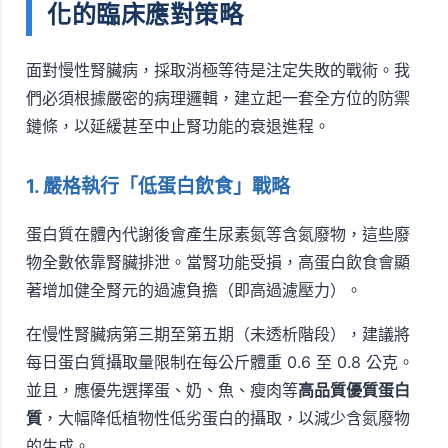
化的臨床應對策略
面對慢性腎臟病，採取消極等待是注定失敗的戰術。我
們必須根據嚴密的病理邏輯，建立起一套全方位的防禦
鏈條，以延緩甚至中止腎功能的衰退進程。
1. 嚴格執行「低蛋白飲食」戰略
蛋白質在體內代謝後會產生尿素氮等含氮廢物，這些廢
物全數依靠腎臟排泄。當腎功能受損，高蛋白飲食會顯
著增加健全腎元的過濾負擔（即高過濾壓力）。
在慢性腎臟病第三期至第五期（未透析階段），建議將
每日蛋白質攝取量限制在每公斤體重 0.6 至 0.8 公克。
並且，應優先選擇蛋、奶、魚、瘦肉等
高品質優質蛋白
質
，大幅降低植物性低劣蛋白的攝取，以減少含氮廢物
的生成。