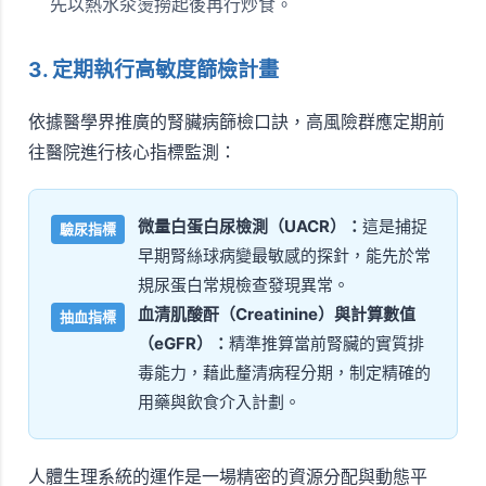
先以熱水汆燙撈起後再行炒食。
3. 定期執行高敏度篩檢計畫
依據醫學界推廣的腎臟病篩檢口訣，高風險群應定期前
往醫院進行核心指標監測：
微量白蛋白尿檢測（UACR）：
這是捕捉
驗尿指標
早期腎絲球病變最敏感的探針，能先於常
規尿蛋白常規檢查發現異常。
血清肌酸酐（Creatinine）與計算數值
抽血指標
（eGFR）：
精準推算當前腎臟的實質排
毒能力，藉此釐清病程分期，制定精確的
用藥與飲食介入計劃。
人體生理系統的運作是一場精密的資源分配與動態平