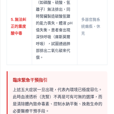
（如磷酸、硫酸、氫
離子）無法排出，同
時腎臟製造碳酸氫鹽
5. 無法糾
多器官酶系
的能力喪失，體液 pH
正的重度
統癱瘓、休
值失衡。患者會出現
酸中毒
克
深快呼吸（庫斯莫爾
呼吸），試圖通過肺
部排出二氧化碳來代
償。
臨床緊急干預指引
上述五大症狀一旦出現，代表內環境已極度惡化。
此時血液透析（洗腎）不再是可有可無的選擇，而
是清除體內致命毒素、控制水鈉平衡、挽救生命的
必要醫療干預手段。