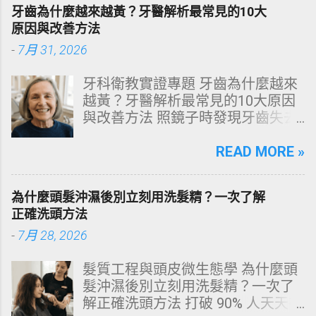
牙齒為什麼越來越黃？牙醫解析最常見的10大
原因與改善方法
-
7月 31, 2026
牙科衛教實證專題 牙齒為什麼越來
越黃？牙醫解析最常見的10大原因
與改善方法 照鏡子時發現牙齒失去
原有光澤，逐漸偏黃甚至發灰？本
文由專業牙科思維出發，深度剖析
READ MORE »
牙齒變色的生理機制、外源性與內
源性染色成因，並提供精準有效的
為什麼頭髮沖濕後別立刻用洗髮精？一次了解
改善與美白對策。 📋 文章快速導覽
正確洗頭方法
目錄 一、 牙齒顏色的生物學本質：
-
7月 28, 2026
琺瑯質與象牙質 二、 牙齒變黃的10
大關鍵原因剖析 三、 外源性 vs 內
髮質工程與頭皮微生態學 為什麼頭
源性變色的自我檢視 四、 5大專業
髮沖濕後別立刻用洗髮精？一次了
牙醫美白療程評估與比較 五、 避坑
解正確洗頭方法 打破 90% 人天天在
指南：破除3大網路美白偏方迷思