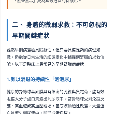
「無聲無息」成為其最危險的保護色。
二、 身體的微弱求救：不可忽視的
早期關鍵症狀
雖然早期病變極具隱蔽性，但只要具備足夠的病理知
識，仍能從日常生活的細微變化中捕捉到腎臟的求救信
號。以下是臨床上最常見的早期腎臟病症狀：
1. 難以消退的持續性「泡泡尿」
健康的腎絲球基底膜具有細密的孔徑與負電荷，能有效
阻擋大分子蛋白質濾出到尿液中。當腎絲球受到免疫反
應、高血糖或高血壓破壞，基底膜通透性改變，大量蛋
白質流失到尿液中，即形成
蛋白尿
。