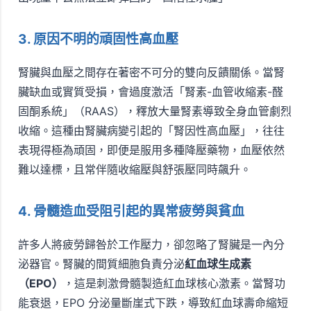
3. 原因不明的頑固性高血壓
腎臟與血壓之間存在著密不可分的雙向反饋關係。當腎
臟缺血或實質受損，會過度激活「腎素-血管收縮素-醛
固酮系統」（RAAS），釋放大量腎素導致全身血管劇烈
收縮。這種由腎臟病變引起的「腎因性高血壓」，往往
表現得極為頑固，即便是服用多種降壓藥物，血壓依然
難以達標，且常伴隨收縮壓與舒張壓同時飆升。
4. 骨髓造血受阻引起的異常疲勞與貧血
許多人將疲勞歸咎於工作壓力，卻忽略了腎臟是一內分
泌器官。腎臟的間質細胞負責分泌
紅血球生成素
（EPO）
，這是刺激骨髓製造紅血球核心激素。當腎功
能衰退，EPO 分泌量斷崖式下跌，導致紅血球壽命縮短