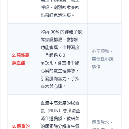
呼吸、劇烈咳嗽並咳
出粉紅色泡沫痰。
體內 90% 的鉀離子依
靠腎臟排泄。當排鉀
功能癱瘓，血鉀濃度
心室顫動、
2. 惡性高
一旦超過 6.0
突發性心跳
鉀血症
mEq/L，會直接干擾
驟停
心臟的電生理傳導，
引發肌肉無力、手指
麻木與心悸。
血液中高濃度的尿素
氮（BUN）會滲透至
消化道黏膜，被細菌
嚴重脫水、
3. 嚴重的
的尿素酶分解產生氨