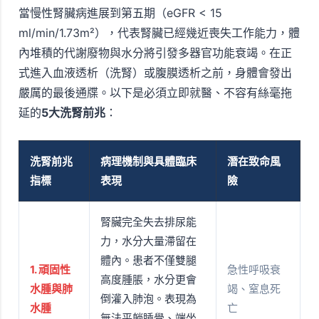
當慢性腎臟病進展到第五期（eGFR < 15
ml/min/1.73m²），代表腎臟已經幾近喪失工作能力，體
內堆積的代謝廢物與水分將引發多器官功能衰竭。在正
式進入血液透析（洗腎）或腹膜透析之前，身體會發出
嚴厲的最後通牒。以下是必須立即就醫、不容有絲毫拖
延的
5大洗腎前兆
：
洗腎前兆
病理機制與具體臨床
潛在致命風
指標
表現
險
腎臟完全失去排尿能
力，水分大量滯留在
體內。患者不僅雙腿
1. 頑固性
急性呼吸衰
高度腫脹，水分更會
水腫與肺
竭、窒息死
倒灌入肺泡。表現為
水腫
亡
無法平躺睡覺、端坐