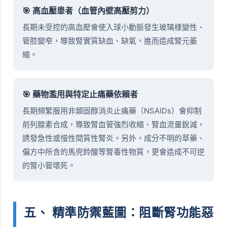
🎯 高血壓患者（血管內壁高壓剪力）
長期未受控的高血壓會使入球小動脈發生玻璃樣變性、
管腔變窄，導致腎實質缺血、缺氧，進而造成腎元萎
縮。
🎯 藥物濫用與特定止痛藥依賴者
長期頻繁服用非類固醇消炎止痛藥（NSAIDs）會抑制
前列腺素合成，導致腎血管強烈收縮、腎血流量銳減，
誘發急性或慢性間質性腎炎。另外，成分不明的草藥、
偏方中所含的馬兜鈴酸等腎毒性物質，更會造成不可逆
的腎小管壞死。
五、 精準防禦藍圖：阻斷腎功能惡