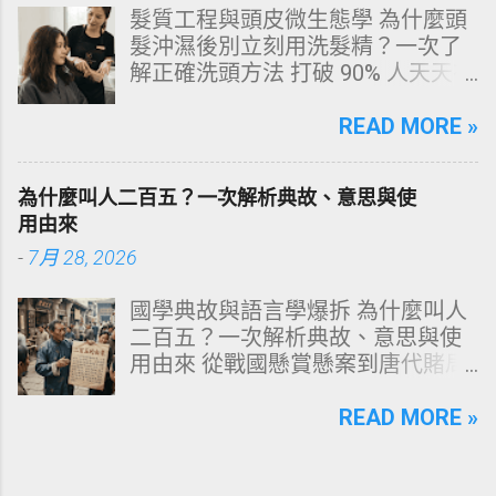
髮質工程與頭皮微生態學 為什麼頭
源性變色的自我檢視 四、 5大專業
髮沖濕後別立刻用洗髮精？一次了
牙醫美白療程評估與比較 五、 避坑
解正確洗頭方法 打破 90% 人天天在
指南：破除3大網路美白偏方迷思
犯的頭皮毀滅式誤區！以理性的結
六、 打造抗黃防線：日常衛教與護
構化思維，拆解頭皮清潔的物理與
READ MORE »
理策略 一、 牙齒顏色的生物學本
化學底層邏輯，重塑發亮豐盈的健
質：琺瑯質與象牙質 要理解牙齒為
康髮質。 💡 理性思維考題：你是否
何泛黃，首先必須釐清牙齒的硬組
為什麼叫人二百五？一次解析典故、意思與使
天天洗頭，頭皮卻依然半天就出
織構造。牙齒最外層是由高度鈣化
用由來
油、發癢，甚至掉髮嚴重？ 絕大多
的透明或半透明組織組成的 琺瑯質
-
7月 28, 2026
數人的頭皮問題，並不是洗髮精買
（Enamel，又稱牙釉質） ，而包裹
得不夠貴，而是「第一步就做錯
在琺瑯質內層的則是微黃色的 象牙
國學典故與語言學爆拆 為什麼叫人
了」。當你蓮蓬頭剛淋濕頭髮，下
質（Dentin，又稱牙本質） 。 💡 生
二百五？一次解析典故、意思與使
一秒就把濃縮洗髮精直接抹在頭皮
理學核心觀念 健康自然的牙齒本來
用由來 從戰國懸賞懸案到唐代賭局
上時，你已經親手觸發了一連串破
就不是純白色。琺瑯質越半透明，
牌九，深度剖析這個傳承千年的日
壞頭皮屏障的化學反應。本文將透
內層象牙質的淡黃色澤就越容易透
常用語。一次拆解歷史真相、心理
READ MORE »
過嚴密的邏輯分析，為你解構正確
出來。當琺瑯質因磨損變薄、或是
機制與現代應用範式！ ⏱️ 深度閱讀
洗頭順序與高效護理機制。 📌 文章
外層堆積色素時，牙齒發黃的視覺
時間：12 分鐘 🧠 邏輯思維拆解 📜
快速導覽目錄 一、 盲點剖析：沖濕
感受就會大幅顯現。 許多人誤以為