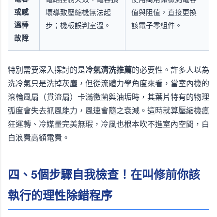
或感
壞導致壓縮機無法起
值與阻值，直接更換
溫棒
步；機板誤判室溫。
該電子零組件。
故障
特別需要深入探討的是
冷氣清洗推薦
的必要性。許多人以為
洗冷氣只是洗掉灰塵，但從流體力學角度來看，當室內機的
滾輪風扇（貫流扇）卡滿黴菌與油垢時，其葉片特有的物理
弧度會失去抓風能力，風速會隨之衰減。這時就算壓縮機瘋
狂運轉、冷媒量完美無瑕，冷風也根本吹不進室內空間，白
白浪費高額電費。
四、5個步驟自我檢查！在叫修前你該
執行的理性除錯程序