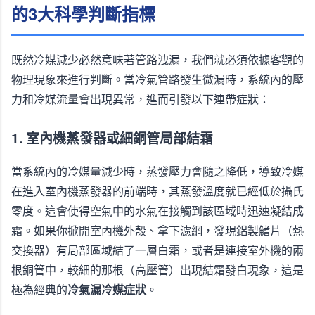
的3大科學判斷指標
既然冷媒減少必然意味著管路洩漏，我們就必須依據客觀的
物理現象來進行判斷。當冷氣管路發生微漏時，系統內的壓
力和冷媒流量會出現異常，進而引發以下連帶症狀：
1. 室內機蒸發器或細銅管局部結霜
當系統內的冷媒量減少時，蒸發壓力會隨之降低，導致冷媒
在進入室內機蒸發器的前端時，其蒸發溫度就已經低於攝氏
零度。這會使得空氣中的水氣在接觸到該區域時迅速凝結成
霜。如果你掀開室內機外殼、拿下濾網，發現鋁製鰭片（熱
交換器）有局部區域結了一層白霜，或者是連接室外機的兩
根銅管中，較細的那根（高壓管）出現結霜發白現象，這是
極為經典的
冷氣漏冷媒症狀
。