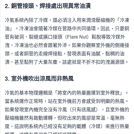
2. 銅管接頭、焊接處出現異常油漬
冷氣系統內除了冷媒，還必須注入用來潤滑壓縮機的「冷凍
油」。冷凍油會隨著冷媒在管路中共同循環。因此，只要銅
管有破洞、裂縫或擴口接頭（Flare Nut）鬆脫導致冷媒外
洩，冷凍油也必然會跟著外滲。如果你觀察室外機的側邊接
頭，或者銅管的走線焊接點，發現表面有油膩、黏稠的油
漬，甚至黏附了大量灰塵，該處就是不折不扣的洩漏源頭。
3. 室外機吹出涼風而非熱風
冷氣的基本物理邏輯是「將室內的熱量搬運到室外釋放」。
當系統運作正常時，站在室外機前方會感受到明顯的熱風。
如果發現室內機完全沒有冷風（只有送風感），且室外機的
壓縮機雖然有啟動運轉，但吹出來的風卻是常溫、毫無熱
度，這說明系統內已經沒有足夠的載體（冷媒）來進行熱量