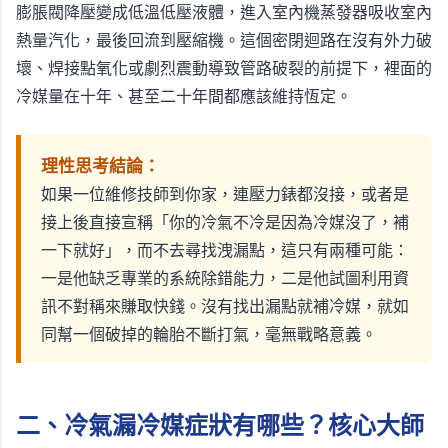
膨脹閥降壓變成低溫低壓液體，進入室內機蒸發器吸收室內
熱量汽化，最後回流到壓縮機。這個密閉迴路在沒有外力破
壞、焊接點氧化或劇烈震動導致管路破裂的前提下，裡面的
冷媒量在十年、甚至二十年間都應該維持恆定。
理性思考結論：
如果一位維修技師到你家，連壓力錶都沒接，或者是
接上後直接宣稱「你的冷氣不冷是因為冷媒沒了，補
一下就好」，而不去尋找洩漏點，這只有兩種可能：
一是他缺乏專業的系統除錯能力，二是他試圖利用資
訊不對稱來賺取快錢。沒有找出漏點就補冷媒，就如
同幫一個破掉的輪胎不斷打氣，毫無戰略意義。
二、冷氣漏冷媒症狀有哪些？核心大師