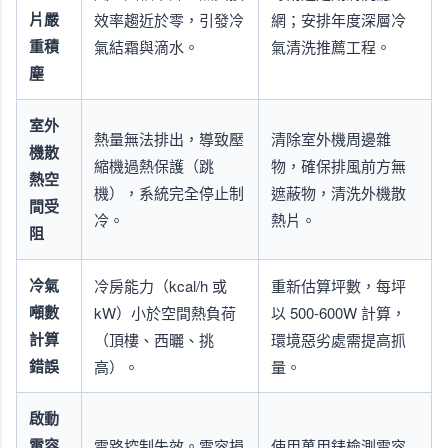
片嚴
效率趨近於零，引發冷
網；安排年度深層冷
重積
氣結霜與滴水。
氣清洗推薦工程。
塵
室外
熱量無法排出，導致壓
清除室外機周邊雜
機散
縮機過熱保護（跳
物，確保排風前方無
熱空
機），系統完全停止制
遮蔽物，清洗外機散
間受
冷。
熱片。
阻
冷氣
冷房能力（kcal/h 或
重新估算坪數，每坪
噸數
kW）小於空間熱負荷
以 500-600W 計算，
計算
（頂樓、西曬、挑
環境惡劣處需提高抓
錯誤
高）。
量。
啟動
電容
電路控制失效。電容損
使用萬用錶檢測電容