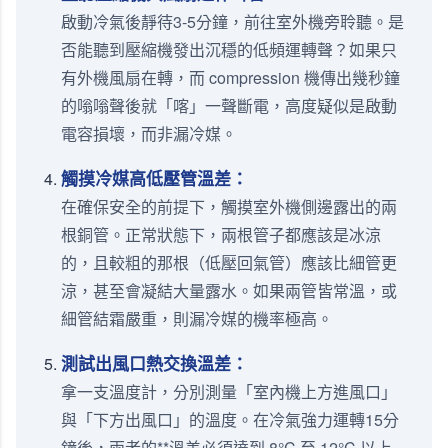
啟動冷氣後靜待3-5分鐘，前往室外機旁聆聽。是
否能聽到壓縮機發出沉穩的低頻運轉聲？如果只
有外機風扇在轉，而 compression 機傳出幾秒鐘
的嗡嗡聲後就「喀」一聲斷電，高度疑似是啟動
電容損壞，而非漏冷媒。
觸摸冷媒高低壓管溫差：
在確保安全的前提下，觸摸室外機側邊露出的兩
根銅管。正常狀態下，兩根管子都應該是冰涼
的，且較粗的那根（低壓回氣管）應該比細管更
涼，甚至會凝結大量露水。如果兩管皆常溫，或
細管結霜嚴重，則漏冷媒的機率極高。
測試出風口熱交換溫差：
拿一支溫度計，分別測量「室內機上方進風口」
與「下方出風口」的溫度。在冷氣強力運轉15分
鐘後，兩者的**溫差必須達到 8°C 至 12°C 以上