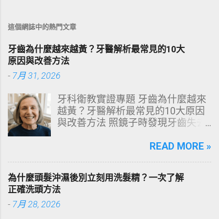
這個網誌中的熱門文章
牙齒為什麼越來越黃？牙醫解析最常見的10大
原因與改善方法
-
7月 31, 2026
牙科衛教實證專題 牙齒為什麼越來
越黃？牙醫解析最常見的10大原因
與改善方法 照鏡子時發現牙齒失去
原有光澤，逐漸偏黃甚至發灰？本
文由專業牙科思維出發，深度剖析
READ MORE »
牙齒變色的生理機制、外源性與內
源性染色成因，並提供精準有效的
為什麼頭髮沖濕後別立刻用洗髮精？一次了解
改善與美白對策。 📋 文章快速導覽
正確洗頭方法
目錄 一、 牙齒顏色的生物學本質：
-
7月 28, 2026
琺瑯質與象牙質 二、 牙齒變黃的10
大關鍵原因剖析 三、 外源性 vs 內