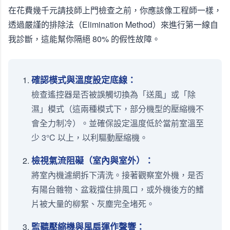
在花費幾千元請技師上門檢查之前，你應該像工程師一樣，
透過嚴謹的排除法（Elimination Method）來進行第一線自
我診斷，這能幫你隔絕 80% 的假性故障。
確認模式與溫度設定底線：
檢查遙控器是否被誤觸切換為「送風」或「除
濕」模式（這兩種模式下，部分機型的壓縮機不
會全力制冷）。並確保設定溫度低於當前室溫至
少 3°C 以上，以利驅動壓縮機。
檢視氣流阻礙（室內與室外）：
將室內機濾網拆下清洗。接著觀察室外機，是否
有陽台雜物、盆栽擋住排風口，或外機後方的鰭
片被大量的柳絮、灰塵完全堵死。
監聽壓縮機與風扇運作聲響：