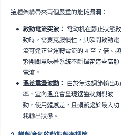
這種架構帶來兩個嚴重的能耗漏洞：
啟動電流突波：
電动机在靜止狀態啟
動時，需要克服慣性，其瞬間啟動電
流可達正常運轉電流的 4 至 7 倍。頻
繁開關意味著系統不斷揮霍這些高額
電流。
溫差震盪波動：
由於無法調節輸出功
率，室內溫度會呈現鋸齒狀劇烈波
動，使用體感差，且頻繁處於最大功
耗輸出狀態。
2. 變頻冷氣的動態頻率調節