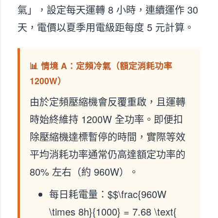
氣」，設定每天運轉 8 小時，連續運作 30
天，電價以夏季用電級距每度 5 元計算。
📊 情境 A：定頻冷氣（額定消耗功率
1200W）
由於定頻壓縮機會反覆重啟，且運轉
時始終維持 1200W 全功率。即便扣
除壓縮機達標暫停的時間，實際等效
平均消耗功率通常仍高達額定功率的
80% 左右（約 960W）。
每日耗電量：$$\frac{960W
\times 8h}{1000} = 7.68 \text{