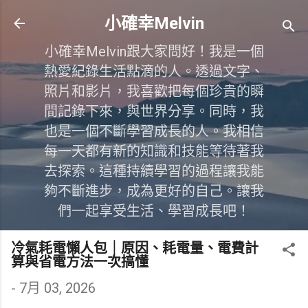
跳到主要內容
小確幸Melvin
小確幸Melvin跟大家問好！我是一個
熱愛紀錄生活點滴的人。透過文字、
照片和影片，我喜歡把每個珍貴的瞬
間記錄下來，與世界分享。同時，我
也是一個不斷學習成長的人。我相信
每一天都有新的知識和技能等待著我
去探索。這種持續學習的過程讓我能
夠不斷進步，成為更好的自己。讓我
們一起享受生活、學習成長吧！
冷氣耗電懶人包｜原因、耗電量、電費計
算與省電方法一次搞懂
-
7月 03, 2026