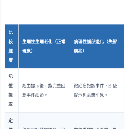
比
較
生理性生理老化（正常
病理性腦部退化（失智
維
現象）
前兆）
度
記
憶
經由提示後，能完整回
徹底忘記該事件，即使
提
想事件細節。
提示也毫無印象。
取
定