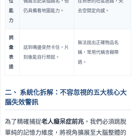
位
偶爾忘記某個路名，但
在熟悉的社區迷路，失
能
仍具備看地圖能力。
去空間定向感。
力
詞
無法說出正確物品名
彙
話到嘴邊突然卡住，片
稱，常用代稱含糊帶
表
刻後能自行想起。
過。
達
二、 系統化拆解：不容忽視的五大核心大
腦失效警訊
為了精確捕捉
老人癡呆症前兆
，我們必須跳脫
單純的記憶力維度，將視角擴展至大腦整體的