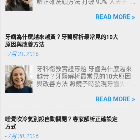
解正確洗頭方法 打破 90% 人天天在
犯的頭皮毀滅式誤區！以理性的結
構化思維，拆解頭皮清潔的物理與
READ MORE »
化學底層邏輯，重塑發亮豐盈的健
康髮質。 💡 理性思維考題：你是否
牙齒為什麼越來越黃？牙醫解析最常見的10大
天天洗頭，頭皮卻依然半天就出
原因與改善方法
油、發癢，甚至掉髮嚴重？ 絕大多
-
7月 31, 2026
數人的頭皮問題，並不是洗髮精買
得不夠貴，而是「第一步就做錯
牙科衛教實證專題 牙齒為什麼越來
了」。當你蓮蓬頭剛淋濕頭髮，下
越黃？牙醫解析最常見的10大原因
一秒就把濃縮洗髮精直接抹在頭皮
與改善方法 照鏡子時發現牙齒失去
上時，你已經親手觸發了一連串破
原有光澤，逐漸偏黃甚至發灰？本
壞頭皮屏障的化學反應。本文將透
文由專業牙科思維出發，深度剖析
READ MORE »
過嚴密的邏輯分析，為你解構正確
牙齒變色的生理機制、外源性與內
洗頭順序與高效護理機制。 📌 文章
源性染色成因，並提供精準有效的
快速導覽目錄 一、 盲點剖析：沖濕
睡覺吹冷氣別設自動關閉？專家解析正確設定
改善與美白對策。 📋 文章快速導覽
立刻塗洗髮精，為何是毀髮災難？
方式
目錄 一、 牙齒顏色的生物學本質：
二、 關鍵核心：「預洗（Pre-
-
7月 30, 2026
琺瑯質與象牙質 二、 牙齒變黃的10
Wash）」的物理學與生物學底層邏