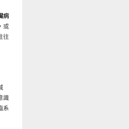
臟病
，或
往往
減
意識
臨系