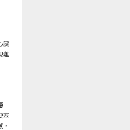
心臟
現難
噁
梗塞
感，