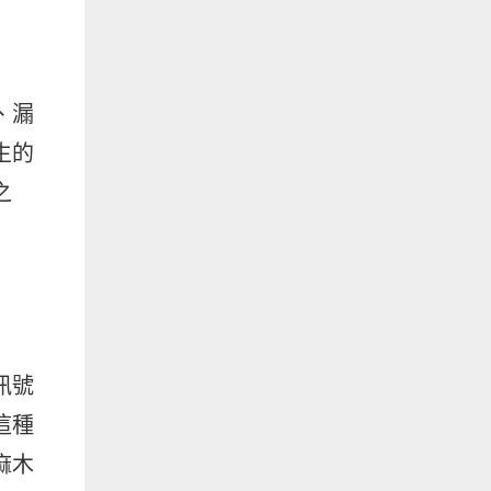
、漏
生的
之
訊號
這種
麻木