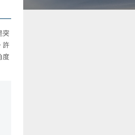
是突
。許
角度