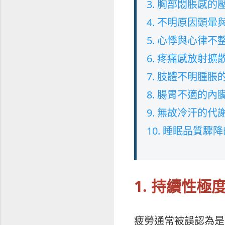
3. 胸部悶脹感的
4. 不明原因頭暈
5. 心悸與心律不
6. 疼痛感放射擴
7. 肢體不明腫脹
8. 腸胃不適的內
9. 無故冷汗的代
10. 睡眠品質驟
1. 持續性
疲勞通常被誤認為是