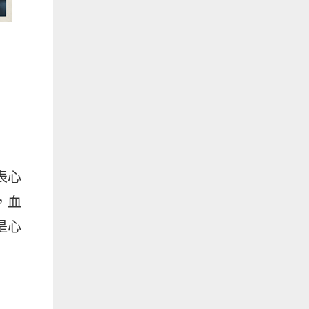
表心
，血
是心