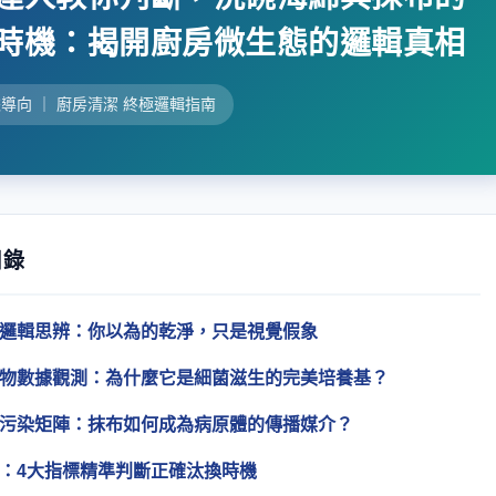
時機：揭開廚房微生態的邏輯真相
據導向 ｜ 廚房清潔 終極邏輯指南
目錄
素的邏輯思辨：你以為的乾淨，只是視覺假象
微生物數據觀測：為什麼它是細菌滋生的完美培養基？
交叉污染矩陣：抹布如何成為病原體的傳播媒介？
算法：4大指標精準判斷正確汰換時機