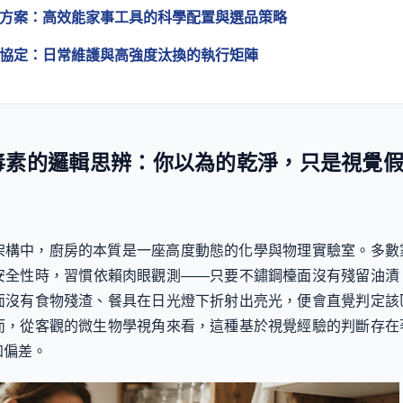
清潔方案：高效能家事工具的科學配置與選品策略
運作協定：日常維護與高強度汰換的執行矩陣
形毒素的邏輯思辨：你以為的乾淨，只是視覺
架構中，廚房的本質是一座高度動態的化學與物理實驗室。多數
安全性時，習慣依賴肉眼觀測——只要不鏽鋼檯面沒有殘留油漬
面沒有食物殘渣、餐具在日光燈下折射出亮光，便會直覺判定該
而，從客觀的微生物學視角來看，這種基於視覺經驗的判斷存在
知偏差。