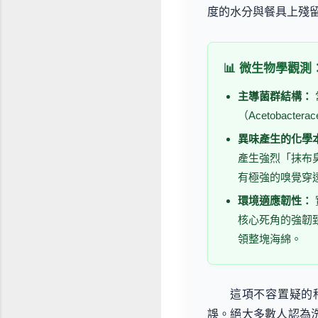
度的水分與餐具上殘
📊 微生物學觀
主導菌群結構：
（Acetobac
異味產生的化學
產生強烈「抹布
有極強的嗅覺穿
環境適應韌性：
核心死角的強韌
領整塊海綿。
這項不容置疑的
誤。絕大多數人認為