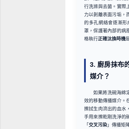
行洗滌與去菌。實際
力以剝離表面污垢，
的多孔網絡會逐漸形成
罩，保護著內部的病
格執行
正確汰換時機
3. 廚房抹
媒介？
如果將洗碗海綿
效的移動傳播媒介。
擦拭生肉流出的血水
手用來擦乾剛洗淨的
「
交叉污染
」傳播矩