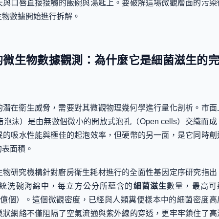
天與口唇直接接觸的飯碗與湯匙上。要破解這場微觀層面的污染
生物數據開始進行拆解。
綿的微生物數據觀測：為什麼它是細菌滋生的
的潛在衛生威脅，需要對其微觀物理幾何學進行量化剖析。市面
泡沫）是由無數個微小的開放式泡孔（Open cells）交織而成
異的吸水性能與極佳的起泡效率，但硬幣的另一面，是它同時創
的表面積。
生物研究機構針對廚房衛生耗材進行的全面性基因定序研究指出
統洗碗海綿中，每立方公分所蘊含的
細菌滋生
數量，最高可
（約540億個）。這個微觀密度，已經與人類糞便樣本中的細菌密度高
巢狀網絡不僅阻隔了空氣流通與紫外線的穿透，更牢牢鎖住了高