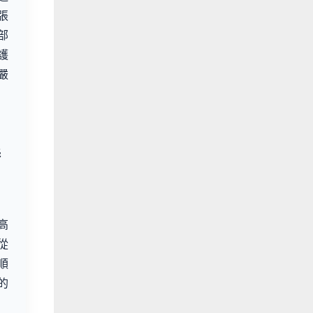
張
部
護
嚴
播
高
從
順
的