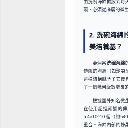
由洗碗海綿擴散到每
環，必須從底層的微
2. 洗碗海
美培養基？
要洞察
洗碗海綿
傳統的海綿（如聚氨酯
這種結構賦予了它優
了一個幾何級數增長
根據國外知名微
在使用超過兩週的傳
5.4×10^10 個
重合。海綿內部的蜂