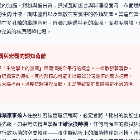
量的油脂、澱粉與蛋白質；擦拭瓦斯爐台與料理檯面時，布面纖
的生肉汁液、調味醬料以及飄散在空氣中的各類灰塵。當這些富
鎖在多孔隙的纖維內部，再疊加廚房特有的高溫、高濕度環境，
中完美的病原體孵化場。
微觀與宏觀的認知背離
與「生物學上的無菌」是兩個完全平行的概念。一條散發著清香、
傳統棉質洗碗布，其內部核心可能正以每20分鐘翻倍的驚人速度，
與大腸桿菌。過度信賴視覺反饋，正是導致家庭集體腸胃不適的潛
專業家事達人
在設計廚房管理流程時，必定會將「耗材的動態生
優先級。如果無法精準掌握
正確汰換時機
，任何高頻率的擦拭與
進行致病菌的空間轉移——將生鮮砧板上的細菌轉移到水槽，再