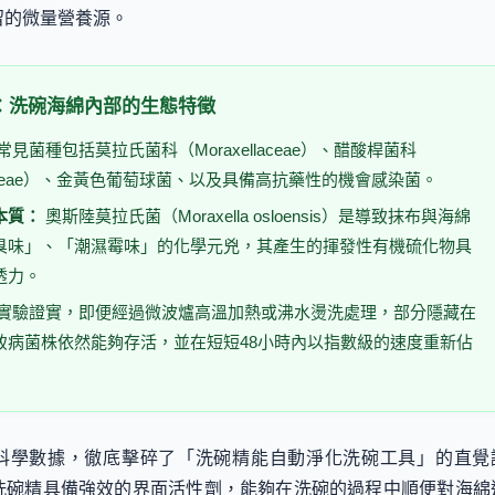
留的微量營養源。
測：洗碗海綿內部的生態特徵
常見菌種包括莫拉氏菌科（Moraxellaceae）、醋酸桿菌科
teraceae）、金黃色葡萄球菌、以及具備高抗藥性的機會感染菌。
本質：
奧斯陸莫拉氏菌（Moraxella osloensis）是導致抹布與海綿
臭味」、「潮濕霉味」的化學元兇，其產生的揮發性有機硫化物具
透力。
實驗證實，即便經過微波爐高溫加熱或沸水燙洗處理，部分隱藏在
致病菌株依然能夠存活，並在短短48小時內以指數級的速度重新佔
科學數據，徹底擊碎了「洗碗精能自動淨化洗碗工具」的直覺
洗碗精具備強效的界面活性劑，能夠在洗碗的過程中順便對海綿