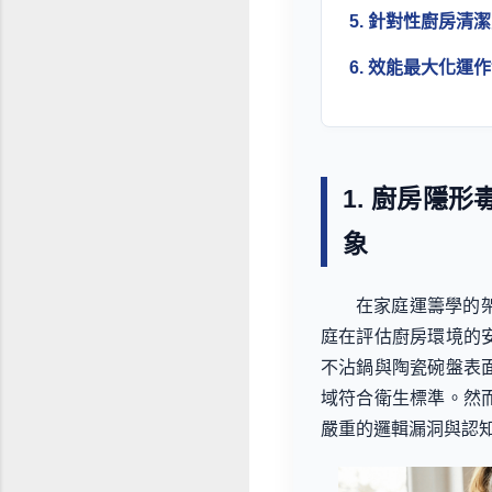
5. 針對性廚房
6. 效能最大化
1. 廚房隱
象
在家庭運籌學的
庭在評估廚房環境的
不沾鍋與陶瓷碗盤表
域符合衛生標準。然
嚴重的邏輯漏洞與認