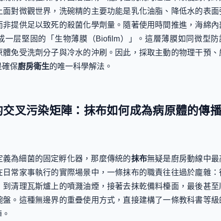
上面對微觀世界，洗碗精的主要功能是乳化油脂、降低水的表面
而非提供足以致死的殺菌化學劑量。隨著使用時間推進，海綿內
一层堅固的「生物薄膜（Biofilm）」。這層薄膜如同微型防
原體免受洗劑分子與冷水的沖刷。因此，採取主動的物理干預、
是確保
廚房衛生
的唯一科學解法。
布的交叉污染矩陣：抹布如何成為病原體的傳
定義為細菌的固定孵化器，那麼傳統的
抹布
無疑是廚房動線中最
在日常家事執行的實際場景中，一條抹布的職責往往過於龐雜：
，到清理瓦斯爐上的噴濺油煙，接著去抹乾備料檯面，最後甚至
碗盤。這種無邊界的重疊使用方式，直接建構了一條教科書等級
陣。