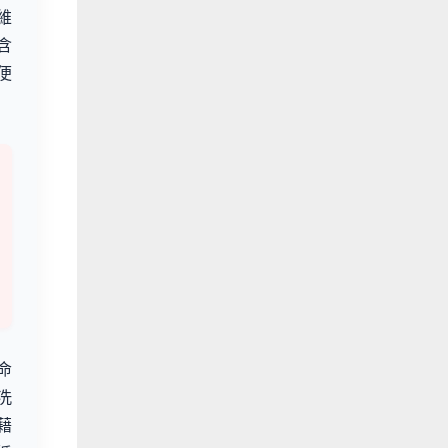
維
含
便
命
洗
藉