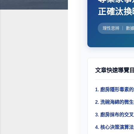
正確汰換
理性思辨 ｜ 數
文章快速導覽
1. 廚房隱形毒
2. 洗碗海綿的
3. 廚房抹布的
4. 核心決策演