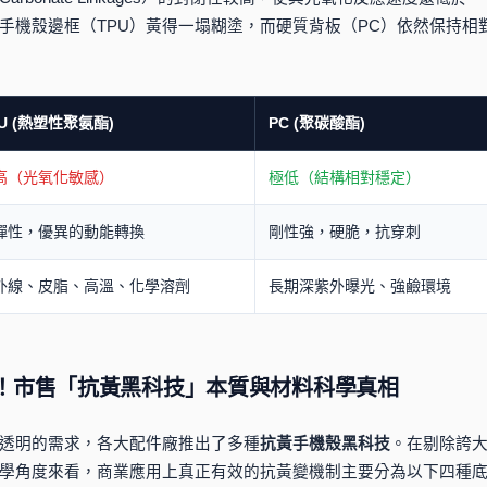
常手機殼邊框（TPU）黃得一塌糊塗，而硬質背板（PC）依然保持相
U (熱塑性聚氨酯)
PC (聚碳酸酯)
高（光氧化敏感）
極低（結構相對穩定）
彈性，優異的動能轉換
剛性強，硬脆，抗穿刺
外線、皮脂、高溫、化學溶劑
長期深紫外曝光、強鹼環境
稅！市售「抗黃黑科技」本質與材料科學真相
透明的需求，各大配件廠推出了多種
抗黃手機殼黑科技
。在剔除誇
學角度來看，商業應用上真正有效的抗黃變機制主要分為以下四種