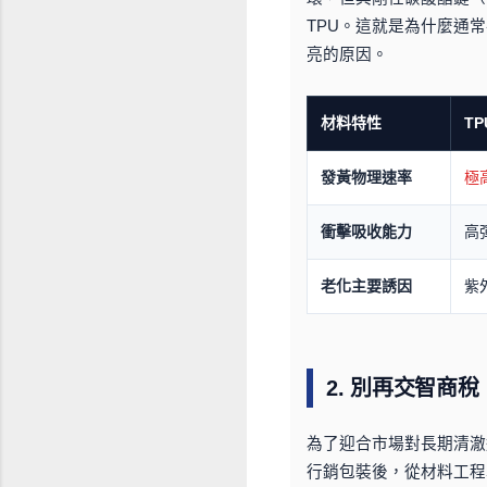
TPU。這就是為什麼通
亮的原因。
材料特性
TP
發黃物理速率
極
衝擊吸收能力
高
老化主要誘因
紫
2. 別再交智商
為了迎合市場對長期清澈
行銷包裝後，從材料工程