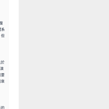
酸
體系
，但
先於
演
需要
劇衰
長的