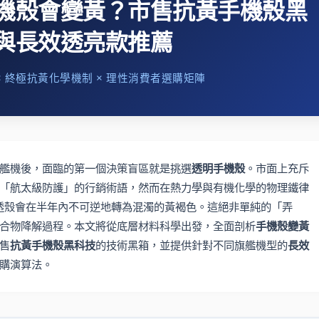
機殼會變黃？市售抗黃手機殼黑
與長效透亮款推薦
× 終極抗黃化學機制 × 理性消費者選購矩陣
艦機後，面臨的第一個決策盲區就是挑選
透明手機殼
。市面上充斥
「航太級防護」的行銷術語，然而在熱力學與有機化學的物理鐵律
的高透殼會在半年內不可逆地轉為混濁的黃褐色。這絕非單純的「弄
合物降解過程。本文將從底層材料科學出發，全面剖析
手機殼變黃
售
抗黃手機殼黑科技
的技術黑箱，並提供針對不同旗艦機型的
長效
購演算法。