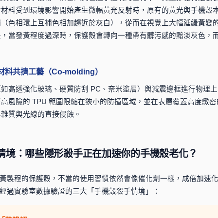
當材料受到環境影響開始產生微幅黃光反射時，原有的黃光與手機殼
補（色相環上互補色相加趨近於灰白），從而在視覺上大幅延緩黃變
是，當發黃程度過深時，保護殼會轉向一種帶有髒污感的黯淡灰色，
共擠工藝（Co-molding）
如高透強化玻璃、硬質防刮 PC、奈米塗層）與減震邊框進行物理上
高風險的 TPU 範圍限縮在狹小的防撞區域，並在表層覆蓋高度緻密
界雜質與光線的直接侵蝕。
用情境：哪些隱形殺手正在加速你的手機殼老化？
黃製程的保護殼，不當的使用習慣依然會像催化劑一樣，成倍加速
經過實驗室數據驗證的三大「手機殼殺手情境」：