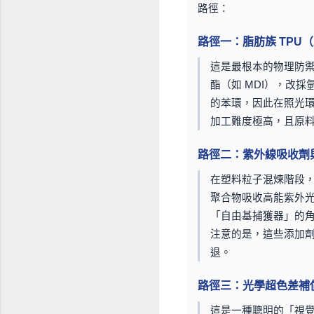
路徑：
路徑一：脂肪族 TPU（Al
這是最根本的物理防禦
酯（如 MDI），改採
的苯環，因此在照光
加工難度極高，且原料
路徑二：紫外線吸收劑
在塑料粒子混煉階段
聚合物吸收高能紫外
「自由基捕獲器」的
注意的是，這些添加
退。
路徑三：光學超色差補
這是一種聰明的「視