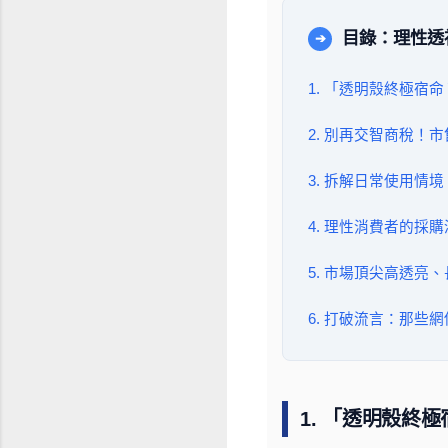
目錄：理性透
➔
1. 「透明殼終極
2. 別再交智商稅！
3. 拆解日常使用
4. 理性消費者的
5. 市場頂尖高透亮
6. 打破流言：那
1. 「透明殼