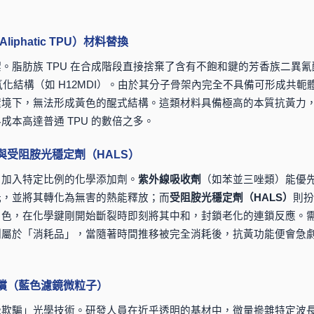
iphatic TPU）材料替換
。脂肪族 TPU 在合成階段直接捨棄了含有不飽和鍵的芳香族二異氰
氫化結構（如 H12MDI）。由於其分子骨架內完全不具備可形成共軛
環境下，無法形成黃色的醌式結構。這類材料具備極高的本質抗黃力
成本高達普通 TPU 的數倍之多。
與受阻胺光穩定劑（HALS）
，加入特定比例的化學添加劑。
紫外線吸收劑
（如苯並三唑類）能優
光，並將其轉化為無害的熱能釋放；而
受阻胺光穩定劑（HALS）
則扮
角色，在化學鍵剛開始斷裂時即刻將其中和，封鎖老化的連鎖反應。
劑屬於「消耗品」，當隨著時間推移被完全消耗後，抗黃功能便會急
償（藍色濾鏡微粒子）
覺欺騙」光學技術。研發人員在近乎透明的基材中，微量摻雜特定波