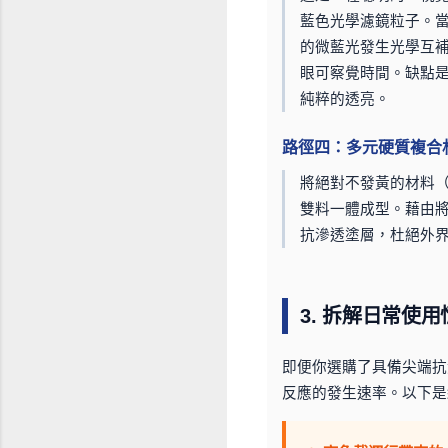
藍色光學濾鏡粒子。
的微藍光發生光學互
眼可察覺時間。缺點
純粹的透亮。
路徑四：多元硬質複合材料
將絕對不發黃的材料（
雙料一體成型。藉由將
抗滲透塗層，杜絕外
3. 拆解日常使
即便你選購了具備尖端抗
反應的發生速率。以下是