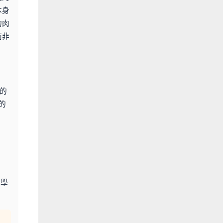
本身
的肉
而非
的
的
化學