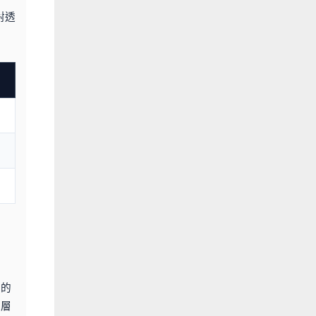
對透
大的
底層