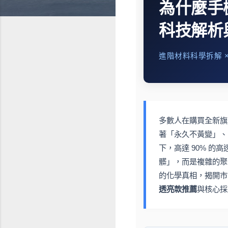
為什麼手
科技解析
進階材料科學拆解 
多數人在購買全新旗
著「永久不黃變」、
下，高達 90% 
髒」，而是複雜的聚
的化學真相，揭開市
透亮款推薦
與核心採