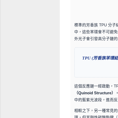
標準的芳香族 TPU 分子
中，這些苯環會不可避免地
外光子會引發高分子鏈的斷裂
TPU (芳香族苯環結構
這個反應鏈一經啟動，T
（Quinoid Structure）
中的藍紫光波段，進而反
相較之下，另一種常見
環，但其剛性碳酸酯鍵（Ca