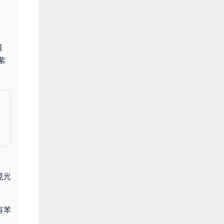
境
紫
見光
有苯