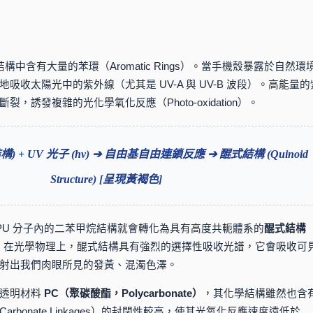
結構中含有大量的苯環（Aromatic Rings）。當手機殼暴露於自然環
吸收太陽光中的紫外線（尤其是 UV-A 與 UV-B 波段）。高能量的
，誘發複雜的光化學氧化反應（Photo-oxidation）。
) + UV 光子 (hν) ➔ 自由基自由連鎖反應 ➔ 醌式結構 (Quinoid
Structure) [呈現黃褐色]
PU 分子內的二苯甲烷結構就會轉化為具有高度共軛體系的
醌式結構
。在光學物理上，醌式結構具有強烈的選擇性吸收光譜，它會吸收可
射出我們肉眼所見的發黃、混濁色澤。
的透明材料
PC（聚碳酸酯，Polycarbonate）
，其化學結構雖然也含
rbonate Linkages）的封閉性較高，使其光氧化反應速度遠低於