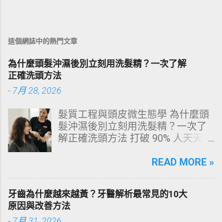
這個網誌中的熱門文章
為什麼頭髮沖濕後別立刻用洗髮精？一次了解
正確洗頭方法
-
7月 28, 2026
髮質工程與頭皮微生態學 為什麼頭
髮沖濕後別立刻用洗髮精？一次了
解正確洗頭方法 打破 90% 人天天在
犯的頭皮毀滅式誤區！以理性的結
構化思維，拆解頭皮清潔的物理與
READ MORE »
化學底層邏輯，重塑發亮豐盈的健
康髮質。 💡 理性思維考題：你是否
牙齒為什麼越來越黃？牙醫解析最常見的10大
天天洗頭，頭皮卻依然半天就出
原因與改善方法
油、發癢，甚至掉髮嚴重？ 絕大多
-
7月 31, 2026
數人的頭皮問題，並不是洗髮精買