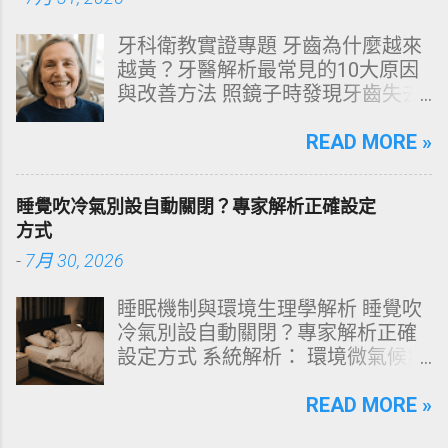
得不夠貴，而是「第一步就做錯
牙科衛教實證專題 牙齒為什麼越來
了」。當你蓮蓬頭剛淋濕頭髮，下
越黃？牙醫解析最常見的10大原因
一秒就把濃縮洗髮精直接抹在頭皮
與改善方法 照鏡子時發現牙齒失去
上時，你已經親手觸發了一連串破
原有光澤，逐漸偏黃甚至發灰？本
壞頭皮屏障的化學反應。本文將透
文由專業牙科思維出發，深度剖析
READ MORE »
過嚴密的邏輯分析，為你解構正確
牙齒變色的生理機制、外源性與內
洗頭順序與高效護理機制。 📌 文章
源性染色成因，並提供精準有效的
快速導覽目錄 一、 盲點剖析：沖濕
睡覺吹冷氣別設自動關閉？專家解析正確設定
改善與美白對策。 📋 文章快速導覽
立刻塗洗髮精，為何是毀髮災難？
方式
目錄 一、 牙齒顏色的生物學本質：
二、 關鍵核心：「預洗（Pre-
-
7月 30, 2026
琺瑯質與象牙質 二、 牙齒變黃的10
Wash）」的物理學與生物學底層邏
大關鍵原因剖析 三、 外源性 vs 內
輯 三、 高效演算法：NT策略家的
睡眠機制與環境生理學解析 睡覺吹
源性變色的自我檢視 四、 5大專業
「雙重洗髮黃金公式」 四、 全流程
冷氣別設自動關閉？專家解析正確
牙醫美白療程評估與比較 五、 避坑
對比：正確洗頭與錯誤習慣的系統
設定方式 系統解析： 環境微氣候與
指南：破除3大網路美白偏方迷思
差異 五、 破除迷思：7 個被誤傳已
深度睡眠決策 閱讀時間： 約 12 分
六、 打造抗黃防線：日常衛教與護
久的洗髮常見陷阱 六、 頭皮健康自
鐘 深夜三點突然醒來、渾身大汗，
READ MORE »
理策略 一、 牙齒顏色的生物學本
測：建構個人化高效護髮工作流
隨後輾轉難眠直到天亮？這並非單
質：琺瑯質與象牙質 要理解牙齒為
一、 盲點剖析：沖濕立刻塗洗髮