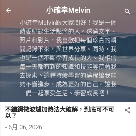
跳到主要內容
小確幸Melvin
小確幸Melvin跟大家問好！我是一個
熱愛紀錄生活點滴的人。透過文字、
照片和影片，我喜歡把每個珍貴的瞬
間記錄下來，與世界分享。同時，我
也是一個不斷學習成長的人。我相信
每一天都有新的知識和技能等待著我
去探索。這種持續學習的過程讓我能
夠不斷進步，成為更好的自己。讓我
們一起享受生活、學習成長吧！
不鏽鋼微波爐加熱法大破解，到底可不可
以？
-
6月 06, 2026