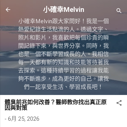
跳到主要內容
小確幸Melvin
小確幸Melvin跟大家問好！我是一個
熱愛紀錄生活點滴的人。透過文字、
照片和影片，我喜歡把每個珍貴的瞬
間記錄下來，與世界分享。同時，我
也是一個不斷學習成長的人。我相信
每一天都有新的知識和技能等待著我
去探索。這種持續學習的過程讓我能
夠不斷進步，成為更好的自己。讓我
們一起享受生活、學習成長吧！
體臭前兆如何改善？醫師教你找出真正原
因與對策
-
6月 25, 2026