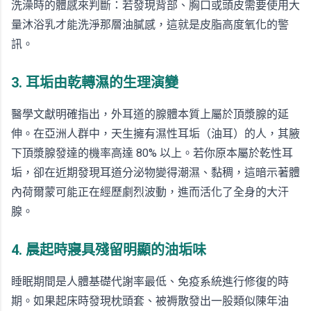
洗澡時的體感來判斷：若發現背部、胸口或頭皮需要使用大
量沐浴乳才能洗淨那層油膩感，這就是皮脂高度氧化的警
訊。
3. 耳垢由乾轉濕的生理演變
醫學文獻明確指出，外耳道的腺體本質上屬於頂漿腺的延
伸。在亞洲人群中，天生擁有濕性耳垢（油耳）的人，其腋
下頂漿腺發達的機率高達 80% 以上。若你原本屬於乾性耳
垢，卻在近期發現耳道分泌物變得潮濕、黏稠，這暗示著體
內荷爾蒙可能正在經歷劇烈波動，進而活化了全身的大汗
腺。
4. 晨起時寢具殘留明顯的油垢味
睡眠期間是人體基礎代謝率最低、免疫系統進行修復的時
期。如果起床時發現枕頭套、被褥散發出一股類似陳年油