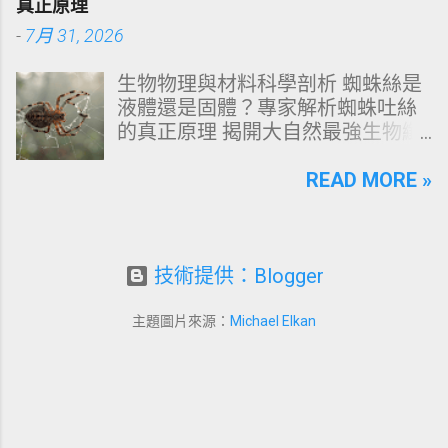
真正原理
油、發癢，甚至掉髮嚴重？ 絕大多
的透明或半透明組織組成的 琺瑯質
-
7月 31, 2026
數人的頭皮問題，並不是洗髮精買
（Enamel，又稱牙釉質） ，而包裹
得不夠貴，而是「第一步就做錯
在琺瑯質內層的則是微黃色的 象牙
生物物理與材料科學剖析 蜘蛛絲是
了」。當你蓮蓬頭剛淋濕頭髮，下
質（Dentin，又稱牙本質） 。 💡 生
液體還是固體？專家解析蜘蛛吐絲
一秒就把濃縮洗髮精直接抹在頭皮
理學核心觀念 健康自然的牙齒本來
的真正原理 揭開大自然最強生物纖
上時，你已經親手觸發了一連串破
就不是純白色。琺瑯質越半透明，
維的相變奧秘：從腺體內的濃縮液
壞頭皮屏障的化學反應。本文將透
內層象牙質的淡黃色澤就越容易透
態蛋白質，到拉伸瞬間轉化為超抗
READ MORE »
過嚴密的邏輯分析，為你解構正確
出來。當琺瑯質因磨損變薄、或是
拉固體物質的微觀物理機制。 💡 核
洗頭順序與高效護理機制。 📌 文章
外層堆積色素時，牙齒發黃的視覺
心物理概念快讀 雙重物理態： 蜘蛛
快速導覽目錄 一、 盲點剖析：沖濕
感受就會大幅顯現。 許多人誤以為
絲在腹部腺體內為 高濃度液態蛋白
立刻塗洗髮精，為何是毀髮災難？
潔白的牙齒才代表健康，事實上完
質（濃相液晶流體） ，吐出體外時
技術提供：Blogger
二、 關鍵核心：「預洗（Pre-
全雪白的牙齒多半經過人工美白處
受力瞬變為 高強度固體纖維 。 剪
Wash）」的物理學與生物學底層邏
理。然而，當牙齒呈現異常的暗
切應力誘導結晶： 吐絲過程並非簡
輯 三、 高效演算法：NT策略家的
主題圖片來源：
Michael Elkan
黃、褐色甚至灰斑時，往往代表著
單的「擠壓」，而是透過紡絲管道
「雙重洗髮黃金公式」 四、 全流程
生活習慣的影響或口腔內部的警
的物理剪切力與酸鹼度（pH）變
對比：正確洗頭與錯誤習慣的系統
訊。 二、 牙齒變黃的10大關鍵原因
化，驅動蛋白質分子構象重組。 奈
差異 五、 破除迷思：7 個被誤傳已
剖析 牙齒色素沉澱與結構改變可歸
米級複合結構： 由硬質 β-折疊結晶
久的洗髮常見陷阱 六、 頭皮健康自
納為十大關鍵因子，包含外在色素
奈米塊與軟質無定形區域交織而
測：建構個人化高效護髮工作流
附著與內在結構變化： 原因 01 ...