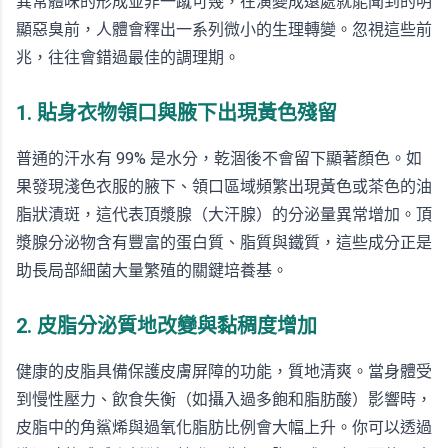
異常體味的形成並非一蹴可幾，在演變成遠處就能聞到的明
顯惡臭前，人體會釋出一系列微小的生理轉變。忽視這些前
兆，往往會錯過最佳的調理期。
1. 貼身衣物領口與腋下出現黃色殘留
普通的汗水有 99% 是水分，乾涸後不會留下顯著顏色。如
果發現淺色衣服的腋下、領口區域頻繁出現黃色或茶色的油
脂狀漬斑，這代表頂漿腺（大汗腺）的分泌量異常增加。頂
漿腺分泌物含有豐富的蛋白質、脂質與鐵質，這些成分正是
助長局部細菌大量繁殖的關鍵培養基。
2. 皮脂分泌質地改變與黏稠度增加
健康的皮脂具備保護皮膚屏障的功能，質地清爽。當身體受
到慢性壓力、飲食失衡（如攝入過多飽和脂肪酸）影響時，
皮脂中的角鯊烯與過氧化脂肪比例會大幅上升。你可以透過