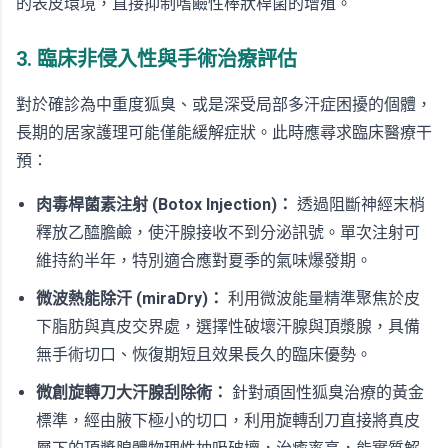
的表皮環境，直接抑制嗜鹼性棒狀桿菌的增殖。
3. 臨床非侵入性與手術治療評估
對於確診為中重度狐臭、或是深受局部多汗症困擾的個體，
長期的居家護理可能僅能緩解症狀。此時應尋求臨床醫療干
預：
肉毒桿菌素注射 (Botox Injection)：
透過阻斷神經末梢
釋放乙醯膽鹼，使汗腺接收不到分泌訊號。單次注射可
維持約半年，特別適合應對夏季的氣味爆發期。
微波熱能除汗 (miraDry)：
利用微波能量精準聚焦於皮
下脂肪與真皮交界處，選擇性破壞汗腺與頂漿腺，具備
無手術切口、恢復期短且效果長久的臨床優勢。
微創旋轉刀大汗腺刮除術：
針對頑固性狐臭治療的黃金
標準，經由腋下極小的切口，利用旋轉刮刀直接將真皮