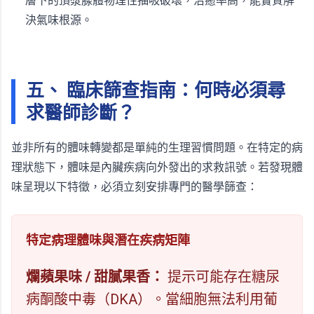
層下的頂漿腺體物理性抽吸破壞，治癒率高，能實質解
決氣味根源。
五、 臨床篩查指南：何時必須尋
求醫師診斷？
並非所有的體味轉變都是單純的生理習慣問題。在特定的病
理狀態下，體味是內臟疾病向外發出的求救訊號。若發現體
味呈現以下特徵，必須立刻安排專門的醫學篩查：
特定病理體味與潛在疾病矩陣
爛蘋果味 / 甜膩果香：
提示可能存在糖尿
病酮酸中毒（DKA）。當細胞無法利用葡