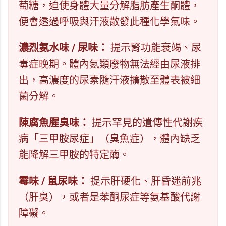
萄糖，迫使身體大量分解脂肪產生酮體，
便會透過呼吸與汗液散發此種化學氣味。
濃烈氨水味 / 尿味：
提示腎功能衰竭、尿
毒症晚期。體內氮類廢物無法經由尿液排
出，高濃度的尿素隨汗液擴散至體表被細
菌分解。
陳腐魚腥臭味：
提示罕見的遺傳性代謝疾
病「三甲胺尿症」（臭魚症），體內缺乏
能降解三甲胺的特定酶。
霉味 / 鼠尿味：
提示肝硬化、肝昏迷前兆
（肝臭），或者是苯酮尿症等氨基酸代謝
障礙。