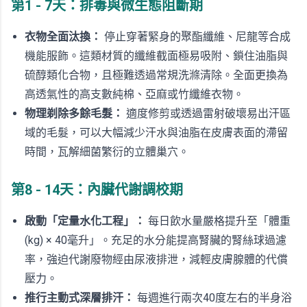
第1 - 7天：排毒與微生態阻斷期
衣物全面汰換：
停止穿著緊身的聚酯纖維、尼龍等合成
機能服飾。這類材質的纖維截面極易吸附、鎖住油脂與
硫醇類化合物，且極難透過常規洗滌清除。全面更換為
高透氣性的高支數純棉、亞麻或竹纖維衣物。
物理剃除多餘毛髮：
適度修剪或透過雷射破壞易出汗區
域的毛髮，可以大幅減少汗水與油脂在皮膚表面的滯留
時間，瓦解細菌繁衍的立體巢穴。
第8 - 14天：內臟代謝調校期
啟動「定量水化工程」：
每日飲水量嚴格提升至「體重
(kg) × 40毫升」。充足的水分能提高腎臟的腎絲球過濾
率，強迫代謝廢物經由尿液排泄，減輕皮膚腺體的代償
壓力。
推行主動式深層排汗：
每週進行兩次40度左右的半身浴