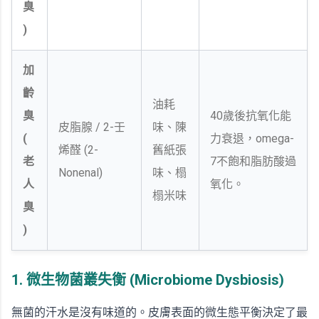
臭
)
加
齡
油耗
臭
40歲後抗氧化能
皮脂腺 / 2-壬
味、陳
(
力衰退，omega-
烯醛 (2-
舊紙張
老
7不飽和脂肪酸過
Nonenal)
味、榻
人
氧化。
榻米味
臭
)
1. 微生物菌叢失衡 (Microbiome Dysbiosis)
無菌的汗水是沒有味道的。皮膚表面的微生態平衡決定了最