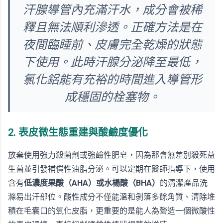
汗腺導管內充滿汗水，成分會被稀
釋且無法順利滲透。正確方法是在
夜間臨睡前、皮膚完全乾燥的狀態
下使用。此時汗腺分泌降至最低，
氯化鋁能有充裕的時間進入導管形
成穩固的栓塞物。
2. 表皮微生態重建與酸鹼度優化
放棄使用強力殺菌劑或強鹼性肥皂，因為那會無差別殺死益
生菌並引發補償性油脂分泌。可以定期在醫師指導下，使用
含有
低濃度果酸（AHA）或水楊酸（BHA）
的清潔產品洗
滌易出汗部位。酸性成分不僅能溫和剝落多餘角質、清除堆
積在毛囊口的氧化皮脂，更重要的是能人為營造一個微酸性