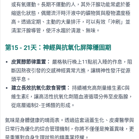
或有氧運動。長期不運動的人，其外汗腺功能常處於萎
縮退化狀態，偶爾流汗時汗液中的礦物質與廢物濃度極
高。透過定期、主動的大量排汗，可以有效「沖刷」並
清潔汗腺導管，使汗水趨於清澈、無味。
第15 - 21天：神經與抗氧化屏障穩固期
皮質醇節律重置：
嚴格執行晚上11點前入睡的作息，阻
斷因熬夜引發的交感神經異常亢進，讓精神性發汗從源
頭平息。
建立長效抗氧化飲食習慣：
持續補充高劑量維生素C與
維生素E，讓高活性抗氧化劑隨血液循環分佈至皮脂腺，
從底層遏制2-壬烯醛的形成。
氣味是身體健康的晴雨表。透過這套涵蓋生化、皮膚醫學與
日常行為優化的綜合管理機制，你將不僅僅是掩蓋異味，更
是重獲對自身生理狀態的精準掌控權。