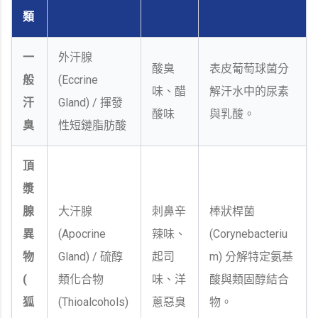
類
一
外汗腺
酸臭
表皮葡萄球菌分
般
(Eccrine
味、醋
解汗水中的尿素
汗
Gland) / 揮發
酸味
與乳酸。
臭
性短鏈脂肪酸
頂
漿
腺
大汗腺
刺鼻辛
棒狀桿菌
異
(Apocrine
辣味、
(Corynebacteriu
物
Gland) / 硫醇
起司
m) 分解特定氨基
(
類化合物
味、洋
酸與類固醇結合
狐
(Thioalcohols)
蔥惡臭
物。