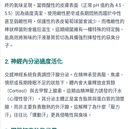
終的氣味呈現。當微酸性的皮膚表面（正常 pH 值約為 4.5 -
5.5）因為過度清潔、使用鹼性肥皂或長期悶熱而趨於中性
甚至弱鹼性時，保護性的表皮葡萄球菌會減少，而嗜鹼性的
棒狀桿菌則會瘋狂滋生。這類細菌擁有一種特殊的特定酶，
能高效將無味的汗液基質剪切為具備強烈揮發性的惡臭分
子。
2. 神經內分泌過度活化
交感神經系統負責調控汗腺分泌。在精神承受高壓、焦慮、
憤怒或長期睡眠不足的狀態下，體內會大量釋放皮質醇
（Cortisol）與去甲腎上腺素。這類由精神壓力誘發的汗水
（心理性發汗），其分泌主體正是富含脂質與蛋白質的頂漿
腺，而非主要負責散熱的外汗腺。這解釋了為什麼「壓力
汗」往往比「運動汗」更具侵略性與臭味。