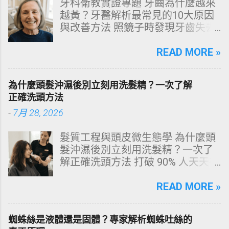
牙科衛教實證專題 牙齒為什麼越來
越黃？牙醫解析最常見的10大原因
與改善方法 照鏡子時發現牙齒失去
原有光澤，逐漸偏黃甚至發灰？本
文由專業牙科思維出發，深度剖析
READ MORE »
牙齒變色的生理機制、外源性與內
源性染色成因，並提供精準有效的
為什麼頭髮沖濕後別立刻用洗髮精？一次了解
改善與美白對策。 📋 文章快速導覽
正確洗頭方法
目錄 一、 牙齒顏色的生物學本質：
-
7月 28, 2026
琺瑯質與象牙質 二、 牙齒變黃的10
大關鍵原因剖析 三、 外源性 vs 內
髮質工程與頭皮微生態學 為什麼頭
源性變色的自我檢視 四、 5大專業
髮沖濕後別立刻用洗髮精？一次了
牙醫美白療程評估與比較 五、 避坑
解正確洗頭方法 打破 90% 人天天在
指南：破除3大網路美白偏方迷思
犯的頭皮毀滅式誤區！以理性的結
六、 打造抗黃防線：日常衛教與護
構化思維，拆解頭皮清潔的物理與
READ MORE »
理策略 一、 牙齒顏色的生物學本
化學底層邏輯，重塑發亮豐盈的健
質：琺瑯質與象牙質 要理解牙齒為
康髮質。 💡 理性思維考題：你是否
何泛黃，首先必須釐清牙齒的硬組
蜘蛛絲是液體還是固體？專家解析蜘蛛吐絲的
天天洗頭，頭皮卻依然半天就出
織構造。牙齒最外層是由高度鈣化