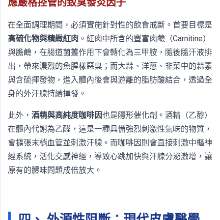
應嚴格控管的致臭發炎因子
在全面調理期間，必須實施針對性的飲食戒斷。首要目標是
高硫化物與精緻紅肉
。紅肉中所含的豐富肉鹼（Carnitine）
與膽鹼，在腸道菌叢作用下會轉化為三甲胺，隨後隨汗液排
出，帶來濃烈的魚腥樣惡臭；而大蒜、洋蔥、韭菜中的蒜素
與含硫揮發物，進入體內後會與游離的脂肪酸結合，透過全
身的外汗腺持續揮發。
此外，
酒精與高純度咖啡因
也是隱形催化劑。酒精（乙醇）
在體內代謝為乙醛，這是一種具備強烈刺激性氣味的物質，
會擴張末梢血管並刺激汗腺。而咖啡因則會直接刺激中樞神
經系統，活化交感神經，導致心跳加快與汗腺分泌激增，讓
原有的體味問題成倍放大。
四、 外源性阻斷：現代皮膚醫學