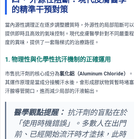
的精準干預對策
當內源性調理正在逐步調整體質時，外源性的局部阻斷可以
提供即時且高效的氣味控制。現代皮膚醫學針對不同嚴重程
度的異味，提供了一套階梯式的治療路徑。
1. 物理性與化學性抗汗機制的正確運用
市售抗汗劑的核心成分為
氯化鋁（Aluminum Chloride）
。
其運作原理是當成分接觸汗水後，會形成膠狀物質暫時堵塞
汗腺導管開口，進而減少局部的汗液輸出。
醫學觀點提醒：
抗汗劑的盲點在於
「使用時機錯誤」。多數人在出門
前、已經開始流汗時才塗抹，此時